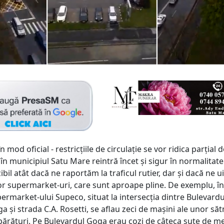
n mod oficial - restricțiile de circulație se vor ridica parțial 
 în municipiul Satu Mare reintră încet și sigur în normalitate
zibil atât dacă ne raportăm la traficul rutier, dar și dacă ne u
or supermarket-uri, care sunt aproape pline. De exemplu, în
ermarket-ului Supeco, situat la intersecția dintre Bulevardu
 și strada C.A. Rosetti, se aflau zeci de mașini ale unor să
mpărături. Pe Bulevardul Goga erau cozi de câteca sute de me