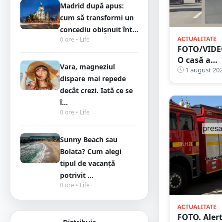
Madrid după apus:
cum să transformi un
concediu obișnuit înt...
ACTUALITATE
0 ore • Life
FOTO/VIDE
O casă a
Vara, magneziul
luat foc pe
1 august 20
dispare mai repede
B-dul Cloșc
decât crezi. Iată ce se
Mobilizare
î...
de forțe a
0 ore • Life
pompierilo
Sunny Beach sau
Bolata? Cum alegi
tipul de vacanță
potrivit ...
0 ore • Life
ACTUALITATE
FOTO. Aler