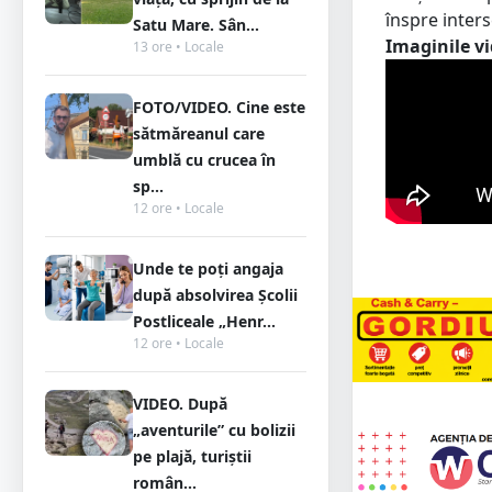
înspre inters
Satu Mare. Sân...
Imaginile vi
13 ore • Locale
FOTO/VIDEO. Cine este
sătmăreanul care
umblă cu crucea în
sp...
12 ore • Locale
Unde te poți angaja
după absolvirea Școlii
Postliceale „Henr...
12 ore • Locale
VIDEO. După
„aventurile” cu bolizii
pe plajă, turiștii
român...