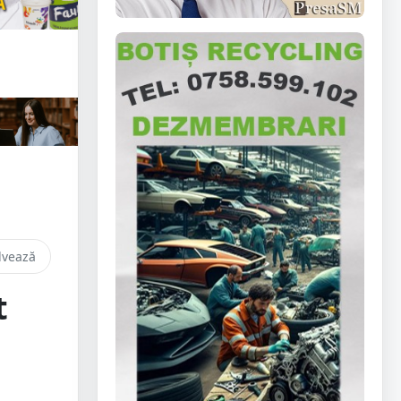
lvează
t