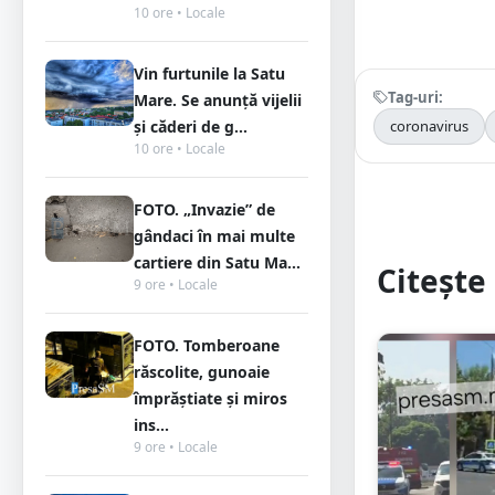
10 ore • Locale
Vin furtunile la Satu
Tag-uri:
Mare. Se anunță vijelii
coronavirus
și căderi de g...
10 ore • Locale
FOTO. „Invazie” de
gândaci în mai multe
cartiere din Satu Ma...
Citește 
9 ore • Locale
FOTO. Tomberoane
răscolite, gunoaie
împrăștiate și miros
ins...
9 ore • Locale