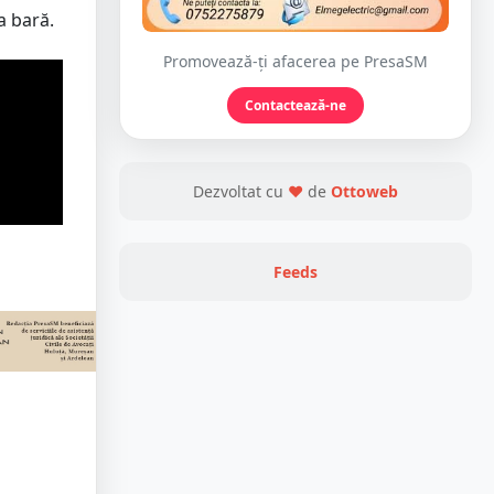
a bară.
Promovează-ți afacerea pe PresaSM
Contactează-ne
Dezvoltat cu
❤
de
Ottoweb
Feeds