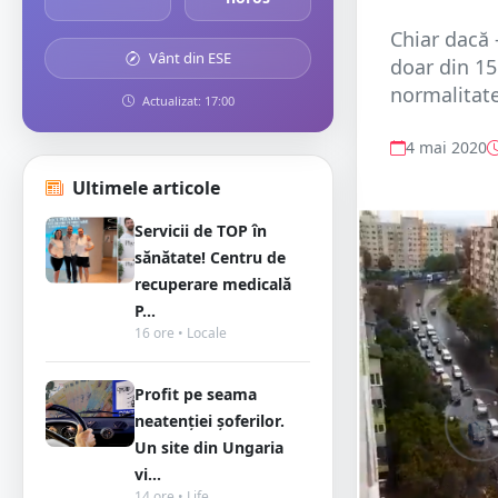
Chiar dacă -
Vânt din ESE
doar din 15
normalitate.
Actualizat: 17:00
4 mai 2020
Ultimele articole
Servicii de TOP în
sănătate! Centru de
recuperare medicală
P...
16 ore • Locale
Profit pe seama
neatenției șoferilor.
Un site din Ungaria
vi...
14 ore • Life