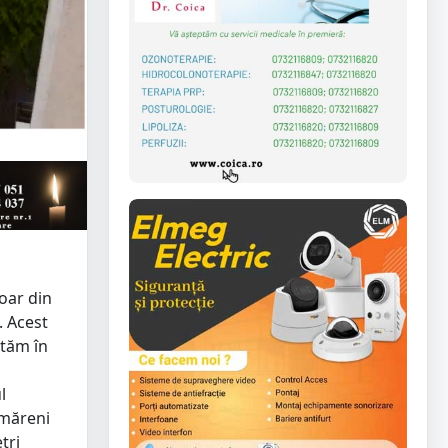
doar din
. Acest
ităm în
l
tmăreni
tri