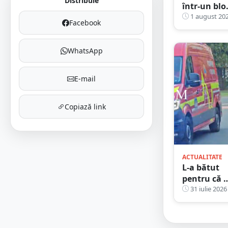
Distribuie
într-un blo
din județul
1 august 20
Facebook
Satu Mare.
luat foc
sistemul d
WhatsApp
protecție a
gazelor
E-mail
Copiază link
ACTUALITATE
L-a bătut
pentru că 
invitat-o la
31 iulie 2026
dans pe
logodnica
lui.