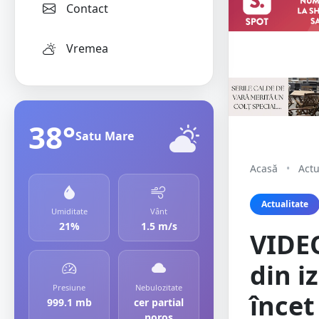
Contact
Vremea
38°
Satu Mare
Acasă
•
Actu
Actualitate
Umiditate
Vânt
21%
1.5 m/s
VIDEO
din i
Presiune
Nebulozitate
încet
999.1 mb
cer partial
noros