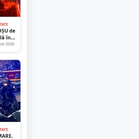
TATE
OȘU de
lă în
l Satu
st 2026
 Cum
e să vă
ați
TATE
MARE.