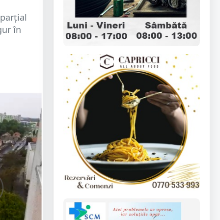
 parțial
gur în