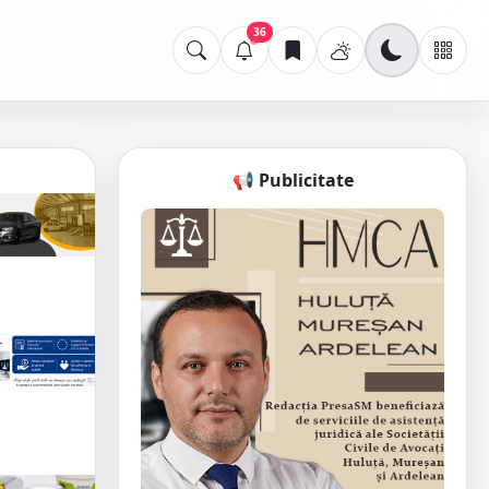
36
📢 Publicitate