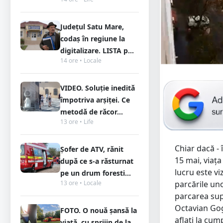
Județul Satu Mare,
codaș în regiune la
digitalizare. LISTA p...
14 ore • Locale
VIDEO. Soluție inedită
împotriva arșiței. Ce
metodă de răcor...
13 ore • Life
Chiar dacă - î
Șofer de ATV, rănit
15 mai, viața
după ce s-a răsturnat
lucru este vi
pe un drum foresti...
parcările un
13 ore • Locale
parcarea sup
Octavian Goga
FOTO. O nouă șansă la
aflați la cu
viață, cu sprijin de la