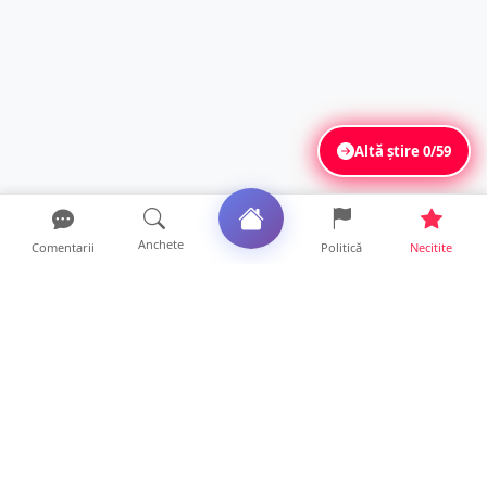
Altă știre
0/59
Anchete
Comentarii
Politică
Necitite
Ultimele articole
DRAMĂ. Bărbat găsit mort, astăzi, într-un
apartament din Sat...
11 ore • Locale
FOTO. Duster rămas fără puntea spate după