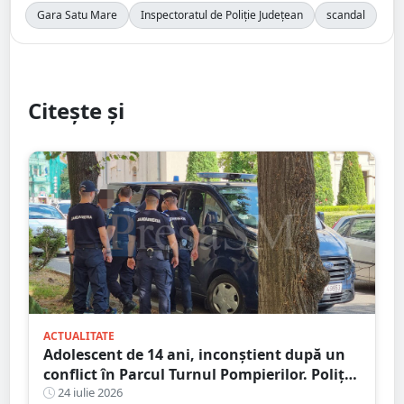
Gara Satu Mare
Inspectoratul de Poliție Județean
scandal
Citește și
ACTUALITATE
Adolescent de 14 ani, inconștient după un
conflict în Parcul Turnul Pompierilor. Poliția
a deschis dosar penal
24 iulie 2026