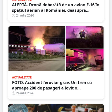
ALERTĂ. Dronă doborâtă de un avion F-16 în
spațiul aerian al României, deasupra
județului Buzău
24 iulie 2026
ACTUALITATE
FOTO. Accident feroviar grav. Un tren cu
aproape 200 de pasageri a lovit o
autocisternă, care a luat foc
24 iulie 2026