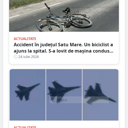
ACTUALITATE
Accident în județul Satu Mare. Un biciclist a
ajuns la spital. S-a lovit de mașina condusă
de un tânăr șofer
24 iulie 2026
ACTUALITATE