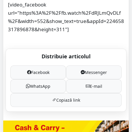
[video_facebook
url="https%3A%2F%2Ffb.watch%2FdRJLmQvDLf
%2F&width=552&show_text=true&appId=224658
317896878&height=311"]
Distribuie articolul
Facebook
Messenger
WhatsApp
E-mail
Copiază link