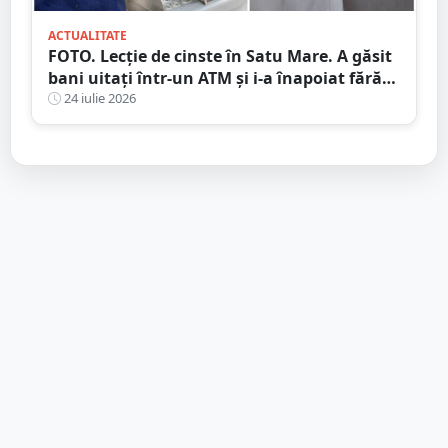
ACTUALITATE
FOTO. Lecție de cinste în Satu Mare. A găsit
bani uitați într-un ATM și i-a înapoiat fără
să stea pe gânduri
24 iulie 2026