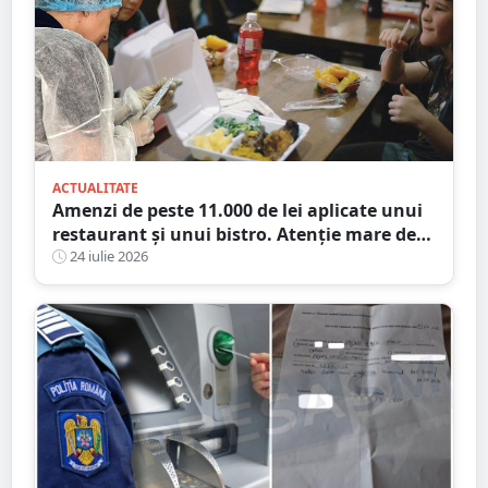
ACTUALITATE
Amenzi de peste 11.000 de lei aplicate unui
restaurant și unui bistro. Atenție mare de
unde mâncați
24 iulie 2026