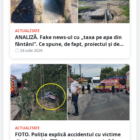
ACTUALITATE
ANALIZĂ. Fake news-ul cu „taxa pe apa din
fântâni”. Ce spune, de fapt, proiectul și de
unde a pornit dezinformarea
24 iulie 2026
ACTUALITATE
FOTO. Poliția explică accidentul cu victime