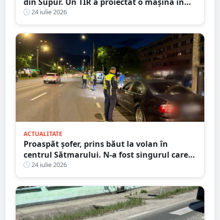
din Supur. Un TIR a proiectat o mașină în
șanț
24 iulie 2026
ACTUALITATE
Proaspăt șofer, prins băut la volan în
centrul Sătmarului. N-a fost singurul care a
călcat pe bec
24 iulie 2026