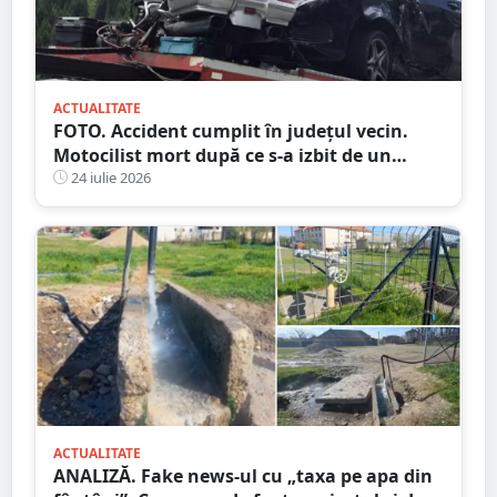
ACTUALITATE
FOTO. Accident cumplit în județul vecin.
Motocilist mort după ce s-a izbit de un
copac și un microbuz
24 iulie 2026
ACTUALITATE
ANALIZĂ. Fake news-ul cu „taxa pe apa din