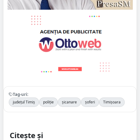
Tag-uri:
județul Timiș
poliție
șicanare
șoferi
Timișoara
Citește și