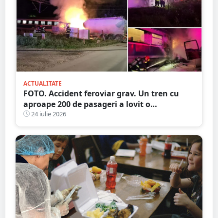
ACTUALITATE
FOTO. Accident feroviar grav. Un tren cu
aproape 200 de pasageri a lovit o
autocisternă, care a luat foc
24 iulie 2026