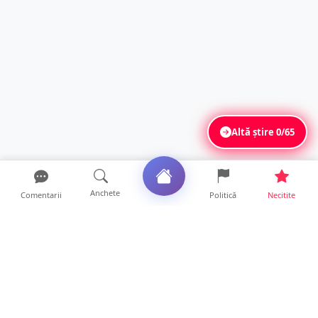
Altă știre
0/65
Anchete
Comentarii
Politică
Necitite
Ultimele articole
Polițist din Satu Mare, prins la volan cu 1,75
g/l alcool în...
19 ore • Locale