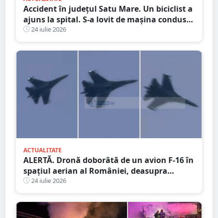
Accident în județul Satu Mare. Un biciclist a
ajuns la spital. S-a lovit de mașina condusă
de un tânăr șofer
24 iulie 2026
ACTUALITATE
ALERTĂ. Dronă doborâtă de un avion F-16 în
spațiul aerian al României, deasupra
județului Buzău
24 iulie 2026