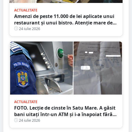
ACTUALITATE
Amenzi de peste 11.000 de lei aplicate unui
restaurant și unui bistro. Atenție mare de
unde mâncați
24 iulie 2026
ACTUALITATE
FOTO. Lecție de cinste în Satu Mare. A găsit
bani uitați într-un ATM și i-a înapoiat fără
să stea pe gânduri
24 iulie 2026