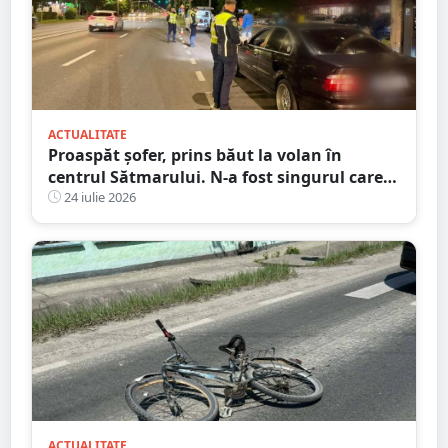
ACTUALITATE
Proaspăt șofer, prins băut la volan în
centrul Sătmarului. N-a fost singurul care a
călcat pe bec
24 iulie 2026
ACTUALITATE