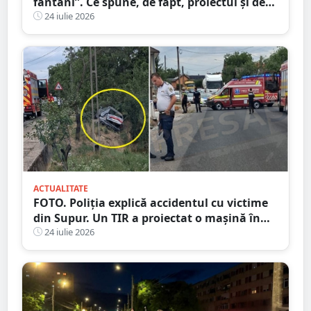
fântâni”. Ce spune, de fapt, proiectul și de
unde a pornit dezinformarea
24 iulie 2026
ACTUALITATE
FOTO. Poliția explică accidentul cu victime
din Supur. Un TIR a proiectat o mașină în
șanț
24 iulie 2026