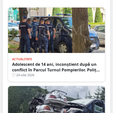
ACTUALITATE
Adolescent de 14 ani, inconștient după un
conflict în Parcul Turnul Pompierilor. Poliția
a deschis dosar penal
24 iulie 2026