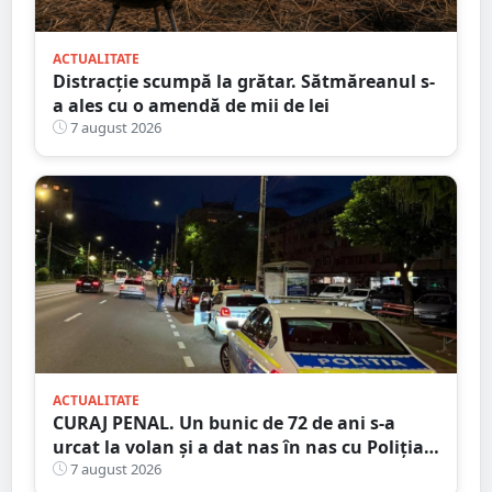
ACTUALITATE
Distracție scumpă la grătar. Sătmăreanul s-
a ales cu o amendă de mii de lei
7 august 2026
ACTUALITATE
CURAJ PENAL. Un bunic de 72 de ani s-a
urcat la volan și a dat nas în nas cu Poliția
Satu Mare
7 august 2026