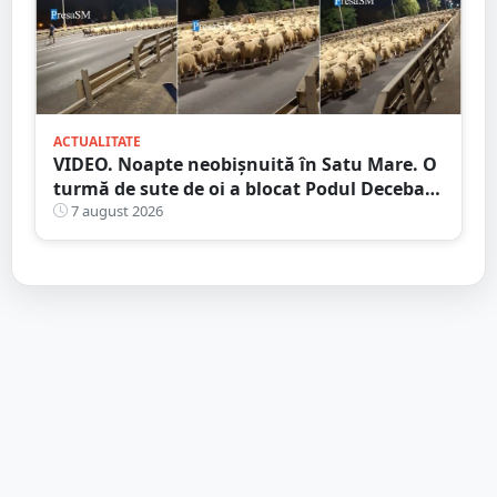
ACTUALITATE
VIDEO. Noapte neobișnuită în Satu Mare. O
turmă de sute de oi a blocat Podul Decebal.
Gest de apreciat al ciobanului
7 august 2026