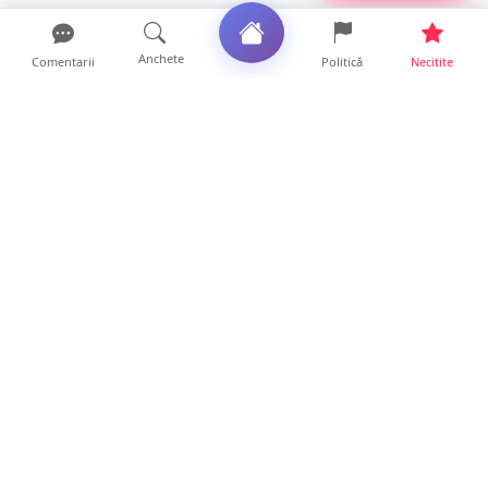
Anchete
Comentarii
Politică
Necitite
Ultimele articole
ANCHETĂ. Acuzații explozive la DGASPC
Satu Mare! Salarii uri...
18 ore • Anchete
FOTO/VIDEO. Accident cumplit! Impact
frontal între un TIR și...
16 ore • Locale
FOTO. Nebunie de arome în centrul
Sătmarului! Nazar Kebab Ho...
15 ore • Locale