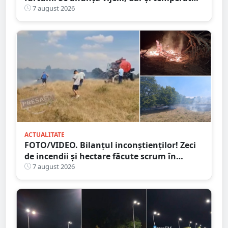
ridicate. Avertizarea ANM
7 august 2026
ACTUALITATE
FOTO/VIDEO. Bilanțul inconștienților! Zeci
de incendii și hectare făcute scrum în
județul Satu Mare
7 august 2026