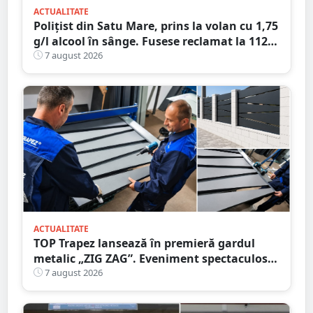
ACTUALITATE
Polițist din Satu Mare, prins la volan cu 1,75
g/l alcool în sânge. Fusese reclamat la 112
că circula pe contrasens
7 august 2026
ACTUALITATE
TOP Trapez lansează în premieră gardul
metalic „ZIG ZAG”. Eveniment spectaculos
în Grădina Romei
7 august 2026