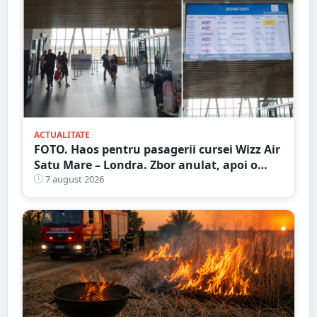
ACTUALITATE
FOTO. Haos pentru pasagerii cursei Wizz Air
Satu Mare – Londra. Zbor anulat, apoi o
nouă întârziere. Fără explicații clare
7 august 2026