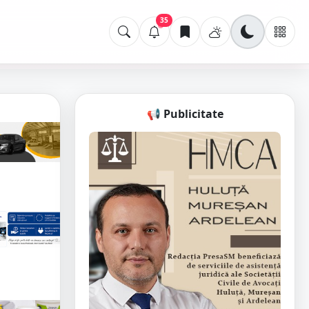
35
📢 Publicitate