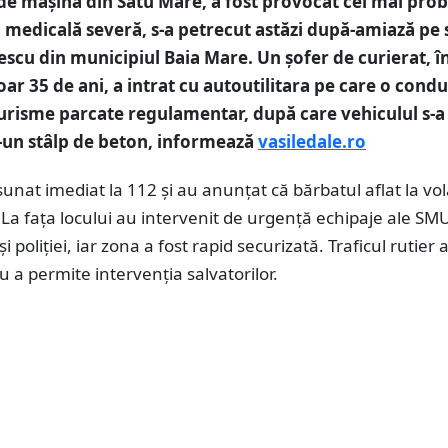
de mașină din Satu Mare, a fost provocat cel mai prob
medicală severă, s-a petrecut astăzi după-amiază pe 
scu din municipiul Baia Mare. Un șofer de curierat, î
oar 35 de ani, a intrat cu autoutilitara pe care o cond
risme parcate regulamentar, după care vehiculul s-a 
r-un stâlp de beton, informează
vasiledale.ro
sunat imediat la 112 și au anunțat că bărbatul aflat la vo
 La fața locului au intervenit de urgență echipaje ale SM
i poliției, iar zona a fost rapid securizată. Traficul rutier a
u a permite intervenția salvatorilor.