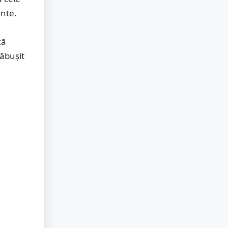
ante.
că
răbușit