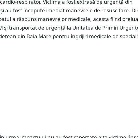
p cardio-respirator. Victima a fost extrasă de urgență din
și au fost începute imediat manevrele de resuscitare. Di
rbatul a răspuns manevrelor medicale, acesta fiind prelua
M și transportat de urgență la Unitatea de Primiri Urgenț
udețean din Baia Mare pentru îngrijiri medicale de speciali
, în urma impactului nu au fost raportate alte victime, îns