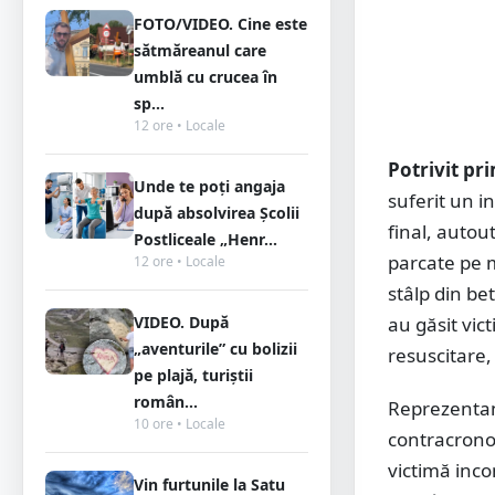
FOTO/VIDEO. Cine este
sătmăreanul care
umblă cu crucea în
sp...
12 ore • Locale
Potrivit pr
Unde te poți angaja
suferit un i
după absolvirea Școlii
final, autou
Postliceale „Henr...
parcate pe m
12 ore • Locale
stâlp din be
VIDEO. După
au găsit vic
„aventurile” cu bolizii
resuscitare,
pe plajă, turiștii
român...
Reprezentan
10 ore • Locale
contracronom
victimă inco
Vin furtunile la Satu