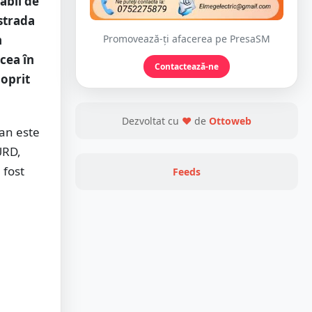
abil de
strada
Promovează-ți afacerea pe PresaSM
n
ucea în
Contactează-ne
oprit
Dezvoltat cu
❤
de
Ottoweb
lan este
URD,
 fost
Feeds