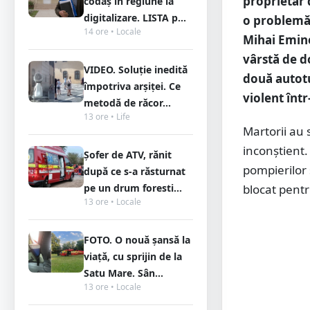
proprietar 
codaș în regiune la
digitalizare. LISTA p...
o problemă 
14 ore • Locale
Mihai Emine
vârstă de d
VIDEO. Soluție inedită
două autotu
împotriva arșiței. Ce
violent înt
metodă de răcor...
13 ore • Life
Martorii au 
inconștient.
Șofer de ATV, rănit
pompierilor ș
după ce s-a răsturnat
pe un drum foresti...
blocat pentr
13 ore • Locale
FOTO. O nouă șansă la
viață, cu sprijin de la
Satu Mare. Sân...
13 ore • Locale