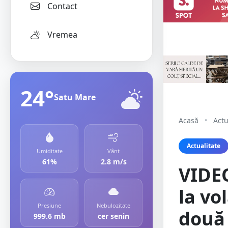
Contact
Vremea
24°
Satu Mare
Acasă
•
Actu
Actualitate
Umiditate
Vânt
61%
2.8 m/s
VIDEO
la vo
Presiune
Nebulozitate
două 
999.6 mb
cer senin