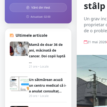
stâlp
Vânt din Vest
Actualizat: 02:00
Un grav inci
proprietar 
de o proble
Ultimele articole
21 mai 2026
Mamă de doar 36 de
ani, măcinată de
cancer. Doi copii luptă
...
21 ore • Locale
Un sătmărean acuză
un centru medical că i-
a anulat consultaț...
20 ore • Locale