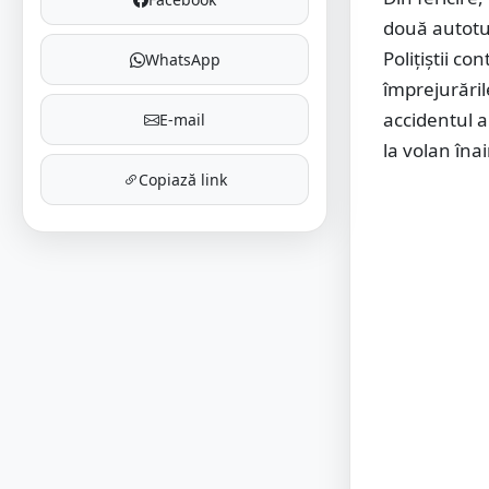
două autotur
Polițiștii co
WhatsApp
împrejurăril
accidentul a
E-mail
la volan înai
Copiază link