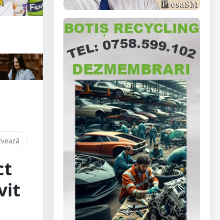
lvează
ct
vit