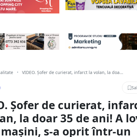
alitate
•
VIDEO. Șofer de curierat, infarct la volan, la doa...
Sa
. Șofer de curierat, infar
lan, la doar 35 de ani! A lo
mașini, s-a oprit într-un