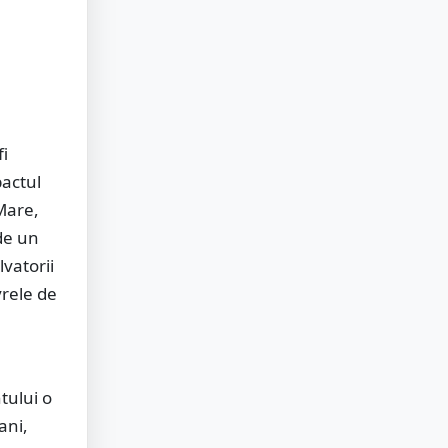
fi
pactul
 Mare,
 de un
lvatorii
vrele de
tului o
ani,