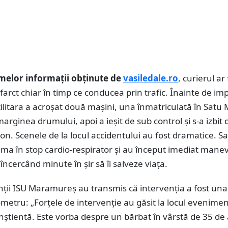
imelor informații obținute de
vasiledale.ro
, curierul ar 
nfarct chiar în timp ce conducea prin trafic. Înainte de im
tilitara a acroșat două mașini, una înmatriculată în Satu
arginea drumului, apoi a ieșit de sub control și s-a izbit
ton. Scenele de la locul accidentului au fost dramatice. Sa
tima în stop cardio-respirator și au început imediat mane
 încercând minute în șir să îi salveze viața.
ții ISU Maramureș au transmis că intervenția a fost una
etru: „Forțele de intervenție au găsit la locul evenimen
nștientă. Este vorba despre un bărbat în vârstă de 35 de 