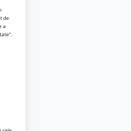
n
t de
e a
tate”.
ă cele