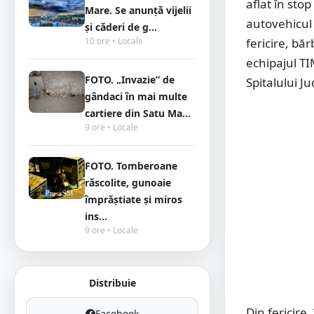
aflat în sto
Mare. Se anunță vijelii
autovehicul 
și căderi de g...
10 ore • Locale
fericire, bă
echipajul TI
FOTO. „Invazie” de
Spitalului J
gândaci în mai multe
cartiere din Satu Ma...
9 ore • Locale
FOTO. Tomberoane
răscolite, gunoaie
împrăștiate și miros
ins...
9 ore • Locale
Distribuie
Din fericire
Facebook