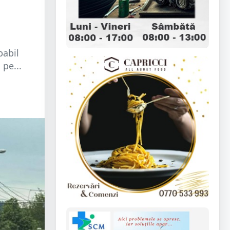
babil
pe...