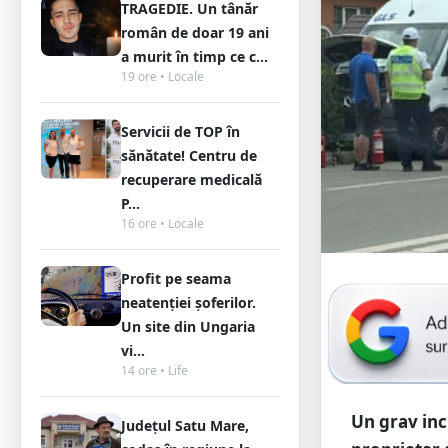
TRAGEDIE. Un tânăr
român de doar 19 ani
a murit în timp ce c...
19 ore • Locale
Servicii de TOP în
sănătate! Centru de
recuperare medicală
P...
16 ore • Locale
Profit pe seama
neatenției șoferilor.
Un site din Ungaria
vi...
14 ore • Life
Un grav inci
Județul Satu Mare,