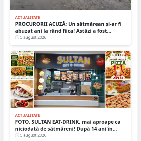
ACTUALITATE
PROCURORII ACUZĂ: Un sătmărean și-ar fi
abuzat ani la rând fiica! Astăzi a fost
arestat!
5 august 2026
ACTUALITATE
FOTO. SULTAN EAT-DRINK, mai aproape ca
niciodată de sătmăreni! După 14 ani în
Micro 17, și-a deschis porțile în Shopping
5 august 2026