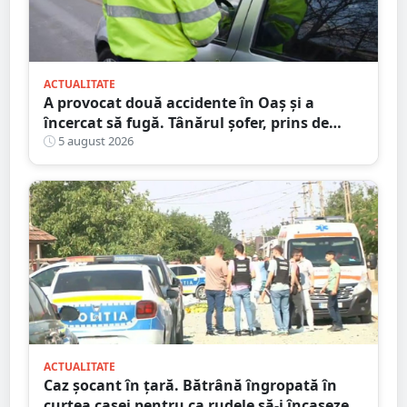
ACTUALITATE
A provocat două accidente în Oaș și a
încercat să fugă. Tânărul șofer, prins de
polițiștii sătmăreni. Încălcări grave ale
5 august 2026
Codului Rutier
ACTUALITATE
Caz șocant în țară. Bătrână îngropată în
curtea casei pentru ca rudele să-i încaseze