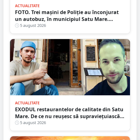
ACTUALITATE
FOTO. Trei mașini de Poliție au înconjurat
un autobuz, în municipiul Satu Mare.
Ambulanța, la fața locului
5 august 2026
ACTUALITATE
EXODUL restaurantelor de calitate din Satu
Mare. De ce nu reușesc să supraviețuiască
localurile cu adevărat speciale?
5 august 2026