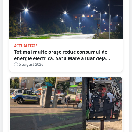
ACTUALITATE
Tot mai multe orașe reduc consumul de
energie electrică. Satu Mare a luat deja
măsuri. Cu ce soluții au venit ceilalți
5 august 2026
primari