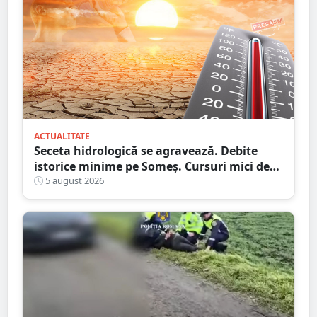
ACTUALITATE
Seceta hidrologică se agravează. Debite
istorice minime pe Someș. Cursuri mici de
ape au secat
5 august 2026