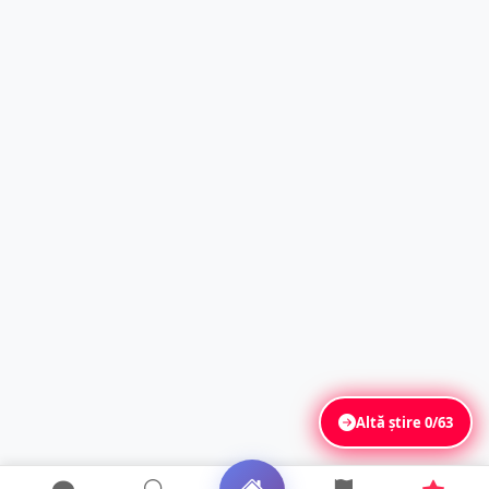
Altă știre
0/63