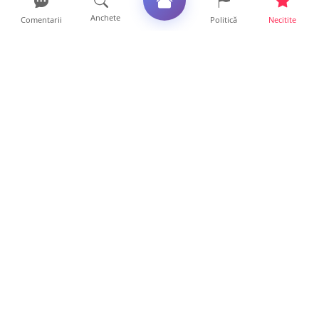
Anchete
Comentarii
Politică
Necitite
Ultimele articole
FOTO. Haos pentru pasagerii cursei Wizz Air
Satu Mare – Lond...
13 ore • Locale
Distracție scumpă la grătar. Sătmăreanul s-a
ales cu o amend...
13 ore • Locale
CURAJ PENAL. Un bunic de 72 de ani s-a
urcat la volan și a d...
13 ore • Locale
DRAMĂ. Bărbat găsit mort, astăzi, într-un