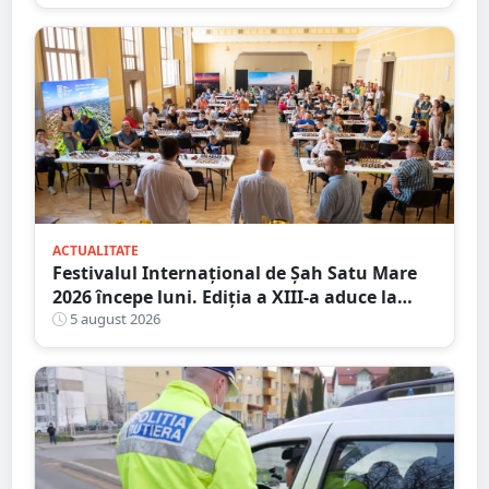
City Satu Mare
ACTUALITATE
Festivalul Internațional de Șah Satu Mare
2026 începe luni. Ediția a XIII-a aduce la
start peste 120 de participanți și șahiști din
5 august 2026
șase țări.