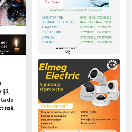
a
rijă,
 ta de
tinsă,