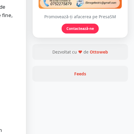
 de
 fine,
Promovează-ți afacerea pe PresaSM
Contactează-ne
Dezvoltat cu
❤
de
Ottoweb
Feeds
n