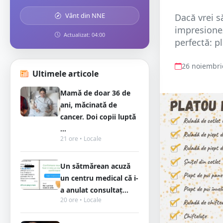
Vânt din NNE
Dacă vrei s
impresionez
Actualizat: 04:00
perfectă: p
26 noiembri
Ultimele articole
Mamă de doar 36 de
ani, măcinată de
cancer. Doi copii luptă
...
21 ore • Locale
Un sătmărean acuză
un centru medical că i-
a anulat consultaț...
20 ore • Locale