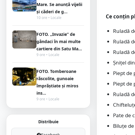
Mare. Se anunță vijelii
și căderi de g...
Ce conțin p
10 ore • Locale
Ruladă de
FOTO. „Invazie” de
Ruladă de
gândaci în mai multe
cartiere din Satu Ma...
Ruladă de
9 ore • Locale
Șnițel din
FOTO. Tomberoane
Piept de
răscolite, gunoaie
Piept de 
împrăștiate și miros
ins...
Ruladă d
9 ore • Locale
Chifteluț
Pate de c
Distribuie
Biluțe de
Facebook