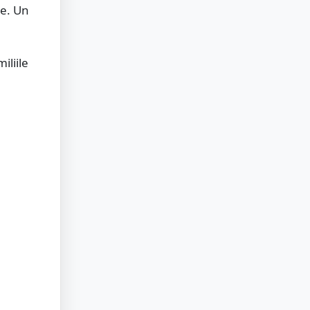
te. Un
iliile