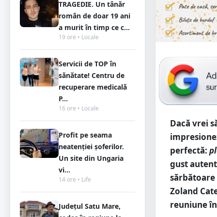
TRAGEDIE. Un tânăr
român de doar 19 ani
a murit în timp ce c...
19 ore • Locale
Servicii de TOP în
sănătate! Centru de
recuperare medicală
P...
16 ore • Locale
Dacă vrei să
Profit pe seama
impresionez
neatenției șoferilor.
perfectă:
pl
Un site din Ungaria
gust autent
vi...
sărbătoare 
14 ore • Life
Zoland Cate
reuniune în
Județul Satu Mare,