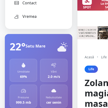
Contact
Vremea
22°
Satu Mare
Acasă
•
Life
Life
Umiditate
Vânt
69%
2.0 m/s
Zolan
magia
Presiune
Nebulozitate
masa 
999.5 mb
cer senin