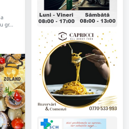
ia
 gr...