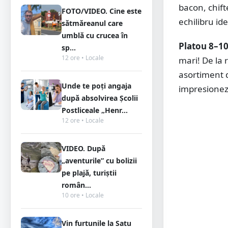
bacon, chift
FOTO/VIDEO. Cine este
echilibru ide
sătmăreanul care
umblă cu crucea în
Platou 8–10
sp...
12 ore • Locale
mari! De la 
asortiment 
Unde te poți angaja
impresioneze
după absolvirea Școlii
Postliceale „Henr...
12 ore • Locale
VIDEO. După
„aventurile” cu bolizii
pe plajă, turiștii
român...
10 ore • Locale
Vin furtunile la Satu