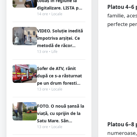
codaș în regiune la
Platou 4–6 p
digitalizare. LISTA p...
14 ore • Locale
familie, ace
perfecte pen
VIDEO. Soluție inedită
împotriva arșiței. Ce
metodă de răcor...
13 ore • Life
Șofer de ATV, rănit
după ce s-a răsturnat
pe un drum foresti...
13 ore • Locale
FOTO. O nouă șansă la
viață, cu sprijin de la
Satu Mare. Sân...
Platou 6–8 p
13 ore • Locale
numeroase, m