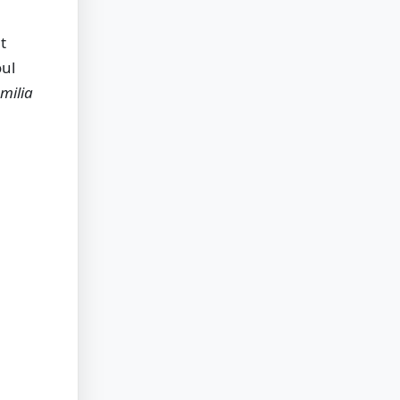
t
oul
milia