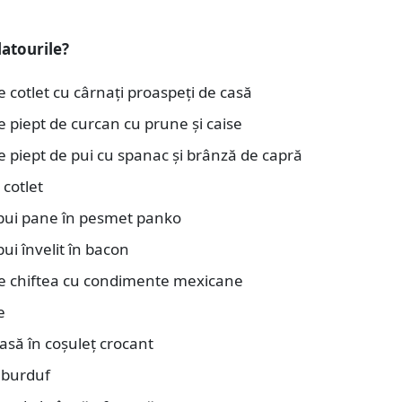
latourile?
 cotlet cu cârnați proaspeți de casă
 piept de curcan cu prune și caise
 piept de pui cu spanac și brânză de capră
 cotlet
 pui pane în pesmet panko
pui învelit în bacon
e chiftea cu condimente mexicane
e
asă în coșuleț crocant
 burduf