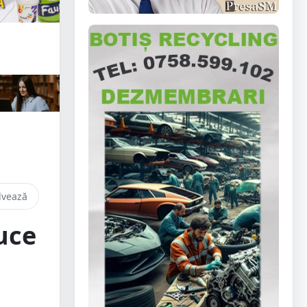
lvează
uce