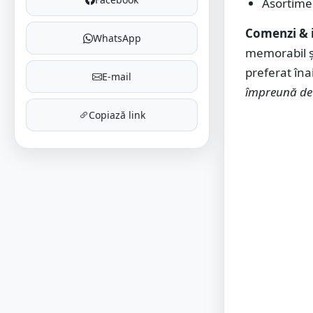
Asortime
Comenzi & 
WhatsApp
memorabil și
preferat îna
E-mail
împreună de 
Copiază link