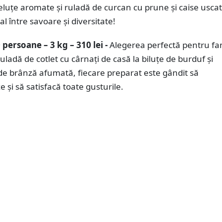
eluțe aromate și ruladă de curcan cu prune și caise usca
al între savoare și diversitate!
 persoane – 3 kg – 310 lei -
Alegerea perfectă pentru fam
ruladă de cotlet cu cârnați de casă la biluțe de burduf și
de brânză afumată, fiecare preparat este gândit să
 și să satisfacă toate gusturile.