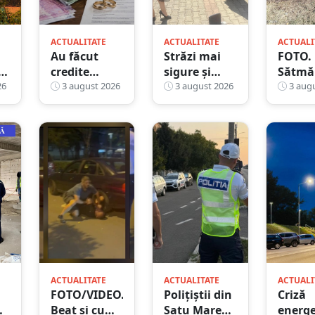
ACTUALITATE
ACTUALITATE
ACTUALI
Au făcut
Străzi mai
FOTO.
credite
sigure și
Sătmă
a
26
online pe
3 august 2026
facturi mai
3 august 2026
irespo
3 augu
ul
numele
mici:
amend
.
altor
Terebești
dat foc
oameni,
investește
sa
apoi le-au
masiv în
incend
spus
iluminatul
mai m
victimelor că
public
case
banii sunt
din...
moștenire
ACTUALITATE
ACTUALITATE
ACTUALI
FOTO/VIDEO.
Polițiștii din
Criză
Beat și cu
Satu Mare
energe