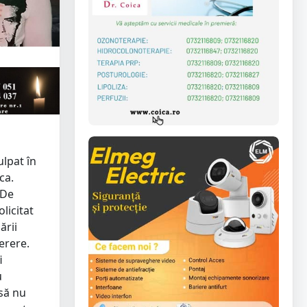
ulpat în
ca.
 De
licitat
ării
erere.
i
u
 să nu