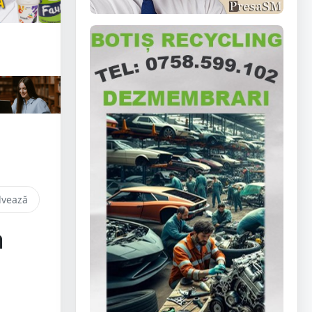
lvează
a