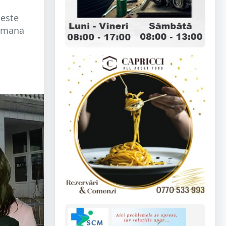
 este
armana