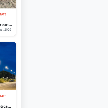
TATE
rean
nsabil,
st 2026
at! A
, era
ieze
ulte
TATE
tică.