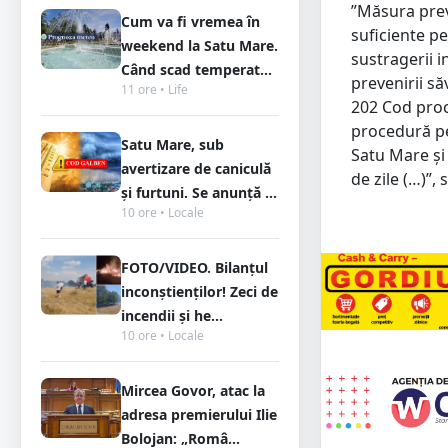
”Măsura preve
Cum va fi vremea în
suficiente p
weekend la Satu Mare.
sustragerii i
Când scad temperat...
prevenirii să
11 ore • Life
202 Cod proc
procedură pe
Satu Mare, sub
Satu Mare şi
avertizare de caniculă
de zile (…)”
și furtuni. Se anunță ...
10 ore • Locale
FOTO/VIDEO. Bilanțul
inconștienților! Zeci de
incendii și he...
10 ore • Locale
Mircea Govor, atac la
adresa premierului Ilie
Bolojan: „Româ...