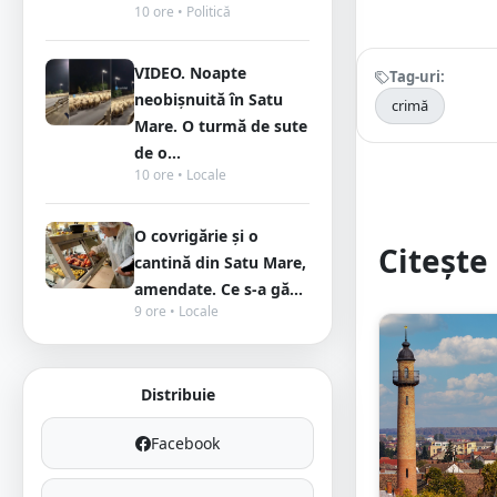
10 ore • Politică
VIDEO. Noapte
Tag-uri:
neobișnuită în Satu
crimă
Mare. O turmă de sute
de o...
10 ore • Locale
O covrigărie și o
Citește 
cantină din Satu Mare,
amendate. Ce s-a gă...
9 ore • Locale
Distribuie
Facebook