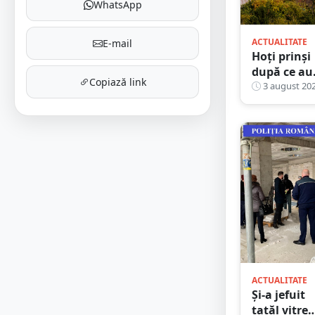
WhatsApp
ACTUALITATE
E-mail
Hoți prinși
după ce au
Copiază link
dat lovitur
3 august 20
lângă Turn
Pompierilor
Un
complicele
făcea de
pază
ACTUALITATE
Și-a jefuit
tatăl vitreg