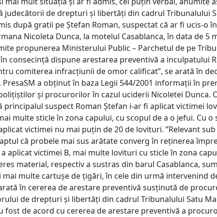
și mai mult situația și ar fi admis, cel puțin verbal, anumite 
judecătorii de drepturi și libertăți din cadrul Tribunalului 
imis după gratii pe Ștefan Roman, suspectat că ar fi ucis-o 
rmana Nicoleta Dunca, la motelul Casablanca, în data de 5 
mite propunerea Ministerului Public – Parchetul de pe Tribu
 în consecinţă dispune arestarea preventivă a inculpatulu
ru comiterea infracţiunii de omor calificat”, se arată în dec
r. PresaSM a obținut în baza Legii 544/2001 informații în pr
olițiștilor și procurorilor în cazul uciderii Nicoletei Dunca.
că principalul suspect Roman Ștefan i-ar fi aplicat victimei lov
ai multe sticle în zona capului, cu scopul de a o jefui. Cu o s
aplicat victimei nu mai puțin de 20 de lovituri. ”Relevant sub
faptul că probele mai sus arătate converg în reţinerea împre
 a aplicat victimei B, mai multe lovituri cu sticle în zona capu
eres material, respectiv a sustras din barul Casablanca, su
i mai multe cartuşe de ţigări, în cele din urmă intervenind d
 arată în cererea de arestare preventivă susținută de procuro
rului de drepturi și libertăți din cadrul Tribunalului Satu Ma
u fost de acord cu cererea de arestare preventivă a procuror