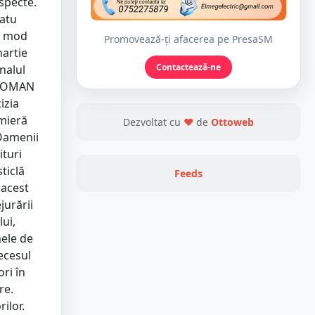
aspecte.
Satu
în mod
Promovează-ți afacerea pe PresaSM
martie
Contactează-ne
nalul
i ROMAN
izia
emieră
Dezvoltat cu
❤
de
Ottoweb
 Oamenii
ituri
ticlă
Feeds
 acest
jurării
lui,
mele de
ecesul
ri în
re.
ilor.