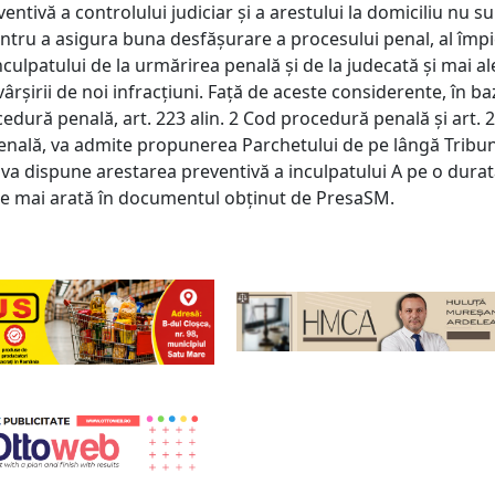
ntivă a controlului judiciar şi a arestului la domiciliu nu s
entru a asigura buna desfăşurare a procesului penal, al împi
nculpatului de la urmărirea penală şi de la judecată şi mai al
vârşirii de noi infracţiuni. Faţă de aceste considerente, în ba
edură penală, art. 223 alin. 2 Cod procedură penală şi art. 
nală, va admite propunerea Parchetului de pe lângă Tribun
 va dispune arestarea preventivă a inculpatului A pe o dura
, se mai arată în documentul obținut de PresaSM.