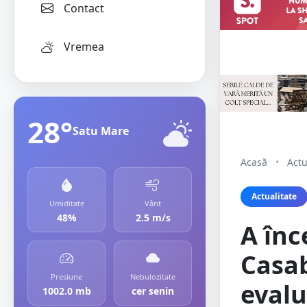
Contact
Vremea
28°
Satu Mare
Acasă
•
Actu
Actualitate
Umiditate
Vânt
48%
2.5 m/s
A înc
Casab
Presiune
Nebulozitate
evalu
1002.0 mb
cer senin