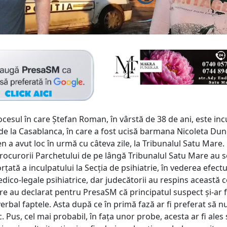
cesul în care Ștefan Roman, în vârstă de 38 de ani, este inc
 de la Casablanca, în care a fost ucisă barmana Nicoleta Dun
 a avut loc în urmă cu câteva zile, la Tribunalul Satu Mare.
ocurorii Parchetului de pe lângă Tribunalul Satu Mare au so
rțată a inculpatului la Secția de psihiatrie, în vederea efectu
dico-legale psihiatrice, dar judecătorii au respins această c
re au declarat pentru PresaSM că principatul suspect și-ar f
rbal faptele. Asta după ce în primă fază ar fi preferat să n
. Pus, cel mai probabil, în fața unor probe, acesta ar fi ales