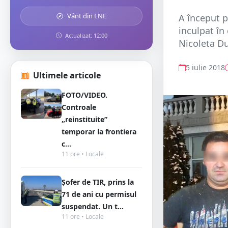
Vânt din ENE
A început p
inculpat în
Actualizat: 12:00
Nicoleta Du
5 iulie 2018
Ultimele articole
FOTO/VIDEO.
Controale
„reinstituite”
temporar la frontiera
c...
11 ore • Locale
Șofer de TIR, prins la
71 de ani cu permisul
suspendat. Un t...
11 ore • Locale