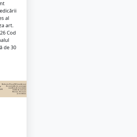
unt
edicării
es al
za art.
226 Cod
alul
tă de 30