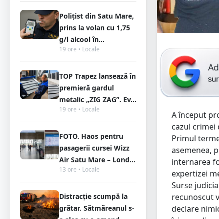
Polițist din Satu Mare,
prins la volan cu 1,75
g/l alcool în...
19 ore • Locale
TOP Trapez lansează în
premieră gardul
metalic „ZIG ZAG”. Ev...
19 ore • Locale
A început pro
cazul crimei
FOTO. Haos pentru
Primul termen
pasagerii cursei Wizz
asemenea, pr
Air Satu Mare – Lond...
internarea fo
13 ore • Locale
expertizei me
Surse judicia
Distracție scumpă la
recunoscut ve
grătar. Sătmăreanul s-
declare nimic