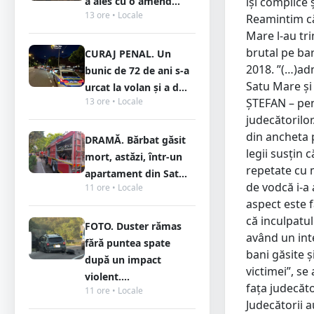
a ales cu o amend...
își complice 
13 ore • Locale
Reamintim că 
Mare l-au tr
brutal pe ba
CURAJ PENAL. Un
2018. ”(…)ad
bunic de 72 de ani s-a
Satu Mare şi
urcat la volan și a d...
13 ore • Locale
ŞTEFAN – pent
judecătorilo
din ancheta p
DRAMĂ. Bărbat găsit
legii susțin 
mort, astăzi, într-un
repetate cu m
apartament din Sat...
de vodcă i-a 
11 ore • Locale
aspect este 
că inculpatul
FOTO. Duster rămas
având un int
fără puntea spate
bani găsite ş
după un impact
victimei”, se
violent....
fața judecăto
11 ore • Locale
Judecătorii a