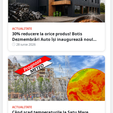
ACTUALITATE
30% reducere la orice produs! Botis
Dezmembrări Auto își inaugurează noul
sediu din Satu Mare
28 iunie 2026
ACTUALITATE
Când scad temperaturile la Satu Mare.