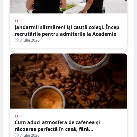
LIFE
Jandarmii sătmăreni își caută colegi. Încep
recrutările pentru admiterile la Academie
8 iulie 2026
LIFE
Cum aduci atmosfera de cafenea și
răcoarea perfectă în casă, fără
compromisuri
7 iulie 2026