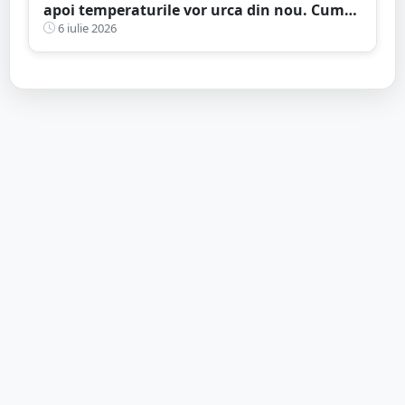
apoi temperaturile vor urca din nou. Cum
va fi vremea la Satu Mare în următoarele
6 iulie 2026
două săptămâni