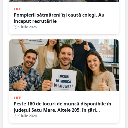
LIFE
Pompierii sătmăreni își caută colegi. Au
început recrutările
9 iulie 2026
LIFE
Peste 160 de locuri de muncă disponibile în
județul Satu Mare. Altele 205, în țări
europene
9 iulie 2026