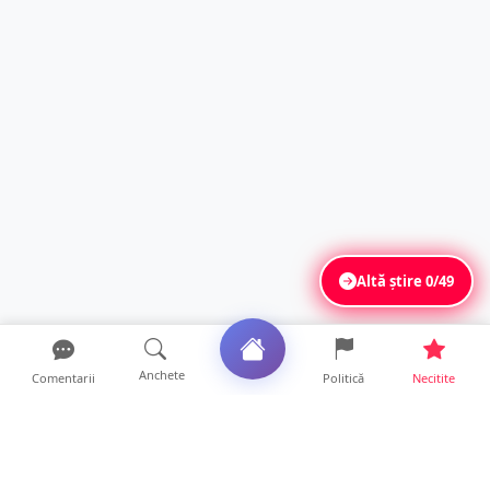
Altă știre
0/49
Anchete
Comentarii
Politică
Necitite
Ultimele articole