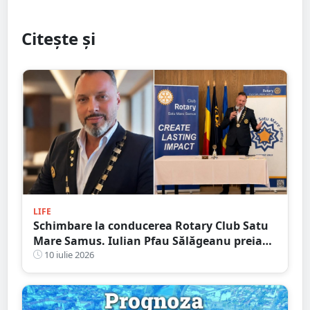
Citește și
LIFE
Schimbare la conducerea Rotary Club Satu
Mare Samus. Iulian Pfau Sălăgeanu preia
mandatul de președinte
10 iulie 2026