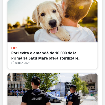
LIFE
Poți evita o amendă de 10.000 de lei.
Primăria Satu Mare oferă sterilizare
gratuită pentru câini
8 iulie 2026