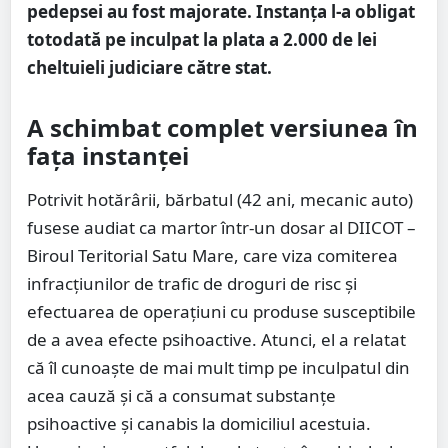
pedepsei au fost majorate. Instanța l-a obligat
totodată pe inculpat la plata a 2.000 de lei
cheltuieli judiciare către stat.
A schimbat complet versiunea în
fața instanței
Potrivit hotărârii, bărbatul (42 ani, mecanic auto)
fusese audiat ca martor într-un dosar al DIICOT –
Biroul Teritorial Satu Mare, care viza comiterea
infracțiunilor de trafic de droguri de risc și
efectuarea de operațiuni cu produse susceptibile
de a avea efecte psihoactive. Atunci, el a relatat
că îl cunoaște de mai mult timp pe inculpatul din
acea cauză și că a consumat substanțe
psihoactive și canabis la domiciliul acestuia.