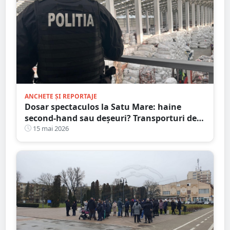
ANCHETE ȘI REPORTAJE
Dosar spectaculos la Satu Mare: haine
second-hand sau deșeuri? Transporturi de
zeci de tone și acte presupus falsificate
15 mai 2026