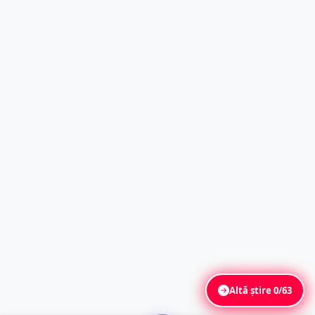
Altă știre
0/63