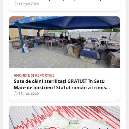
polițiștilor
11 mai 2026
ANCHETE ȘI REPORTAJE
Sute de câini sterilizați GRATUIT în Satu
Mare de austrieci! Statul român a trimis
controale de tip SECURISTIC
11 mai 2026