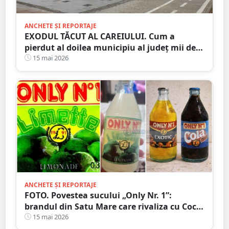
ANCHETE ȘI REPORTAJE
EXODUL TĂCUT AL CAREIULUI. Cum a
pierdut al doilea municipiu al județ mii de
locuitori. Orașul care îmbătrânește și se
15 mai 2026
golește
ANCHETE ȘI REPORTAJE
FOTO. Povestea sucului „Only Nr. 1”:
brandul din Satu Mare care rivaliza cu Coca-
Cola și Pepsi
15 mai 2026