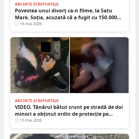
ANCHETE ȘI REPORTAJE
Povestea unui divorț ca-n filme, la Satu
Mare. Soția, acuzată că a fugit cu 150.000
euro!
16 mai 2026
ANCHETE ȘI REPORTAJE
VIDEO. Tânărul bătut crunt pe stradă de doi
minori a obținut ordin de protecție pe
durată MAXIMĂ
15 mai 2026