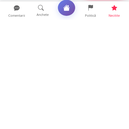
Anchete
Comentarii
Politică
Necitite
Ultimele articole
FOTO. Haos pentru pasagerii cursei Wizz Air
Satu Mare – Lond...
13 ore • Locale
Distracție scumpă la grătar. Sătmăreanul s-a
ales cu o amend...
13 ore • Locale
CURAJ PENAL. Un bunic de 72 de ani s-a
urcat la volan și a d...
13 ore • Locale