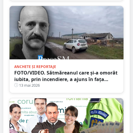
ANCHETE ȘI REPORTAJE
FOTO/VIDEO. Sătmăreanul care și-a omorât
iubita, prin incendiere, a ajuns în fața
judecătorilor
13 mai 2026