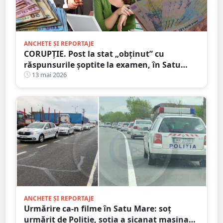
ANCHETE ȘI REPORTAJE
CORUPȚIE. Post la stat „obținut” cu
răspunsurile șoptite la examen, în Satu
Mare. Nici la muncă nu trebuie să mergi
13 mai 2026
ANCHETE ȘI REPORTAJE
Urmărire ca-n filme în Satu Mare: soț
urmărit de Poliție, soția a șicanat mașina