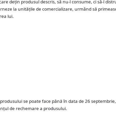
are dețin produsul descris, să nu-l consume, ci să-l distr
urneze la unitățile de comercializare, urmând să primeas
ea lui.
produsului se poate face până în data de 26 septembrie,
unțul de rechemare a produsului.