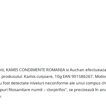
ienti, KAMIS CONDIMENTE ROMANIA si Auchan efectueaz
produsului: Kamis cuișoare, 10g EAN 901586267. Motiv
au fost detectate niveluri neconforme ale unui compus ch
opuri fitosanitare numit – clorpirifos", se precizează în an
e.