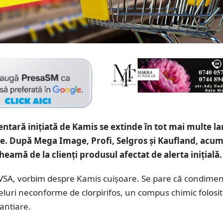
entară inițiată de Kamis se extinde în tot mai multe la
. După Mega Image, Profi, Selgros și Kaufland, acum
eamă de la clienți produsul afectat de alerta inițială
SVSA, vorbim despre Kamis cuișoare. Se pare că condimen
eluri neconforme de clorpirifos, un compus chimic folosit
santiare.