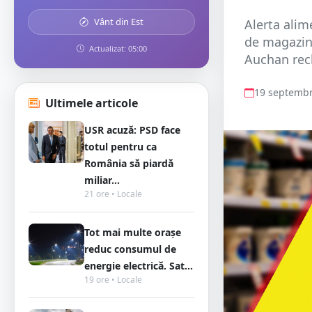
Vânt din Est
Alerta alim
de magazine
Actualizat: 05:00
Auchan rech
19 septembr
Ultimele articole
USR acuză: PSD face
totul pentru ca
România să piardă
miliar...
21 ore • Locale
Tot mai multe orașe
reduc consumul de
energie electrică. Sat...
19 ore • Locale