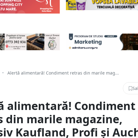
•
Alertă alimentară! Condiment retras din marile mag...
Sa
ă alimentară! Condiment
s din marile magazine,
siv Kaufland, Profi și Au