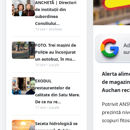
ANCHETĂ | Directori
de instituții din
subordinea
Consiliului...
19 ore • Anchete
FOTO. Trei mașini de
Poliție au înconjurat
un autobuz, în mu...
19 ore • Locale
Alerta alim
EXODUL
de magazine
restaurantelor de
Auchan rech
calitate din Satu Mare.
De ce nu re...
Potrivit AN
17 ore • Locale
prezintă niv
scopuri fito
Seceta hidrologică se