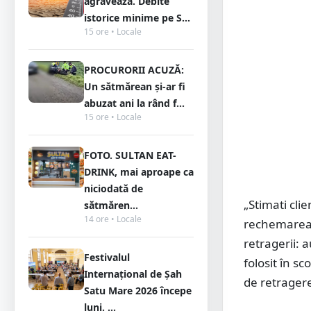
agravează. Debite
istorice minime pe S...
15 ore • Locale
PROCURORII ACUZĂ:
Un sătmărean și-ar fi
abuzat ani la rând f...
15 ore • Locale
FOTO. SULTAN EAT-
DRINK, mai aproape ca
niciodată de
„Stimati cl
sătmăren...
14 ore • Locale
rechemarea 
retragerii: 
Festivalul
folosit în sc
Internațional de Șah
de retrager
Satu Mare 2026 începe
luni. ...