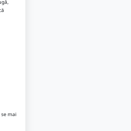
ugă,
că
 se mai