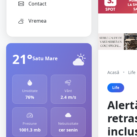
Contact
Vremea
21°
Satu Mare
Acasă
•
Life
Life
Umiditate
Vânt
76%
2.4 m/s
Alert
retra
Presiune
Nebulozitate
inclu
1001.3 mb
cer senin