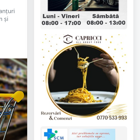
anțuri
m și