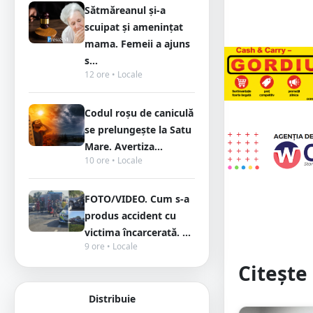
Sătmăreanul și-a
scuipat și amenințat
mama. Femeii a ajuns
s...
12 ore • Locale
Codul roșu de caniculă
se prelungește la Satu
Mare. Avertiza...
10 ore • Locale
FOTO/VIDEO. Cum s-a
produs accident cu
victima încarcerată. ...
9 ore • Locale
Citește 
Distribuie