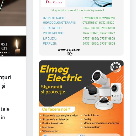
nțuri
 și
.
tele
 în