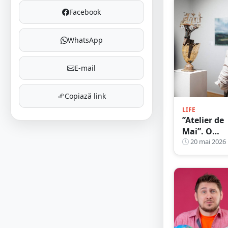
Facebook
WhatsApp
E-mail
Copiază link
LIFE
”Atelier de
Mai”. O
expoziție
20 mai 2026
altfel la Sa
Mare: 9
artiști, un
singur
spațiu și
multă
creativitat