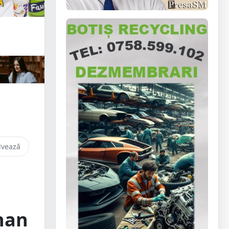
lvează
chan