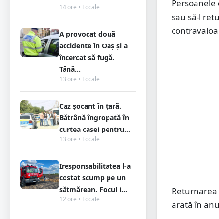
Persoanele c
14 ore • Locale
sau să-l ret
contravaloar
A provocat două
accidente în Oaș și a
încercat să fugă.
Tână...
13 ore • Locale
Caz șocant în țară.
Bătrână îngropată în
curtea casei pentru...
13 ore • Locale
Iresponsabilitatea l-a
costat scump pe un
sătmărean. Focul i...
Returnarea 
12 ore • Locale
arată în an