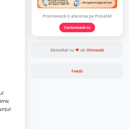
Promovează-ți afacerea pe PresaSM
Contactează-ne
Dezvoltat cu
❤
de
Ottoweb
Feeds
a
ul
imic
unțul