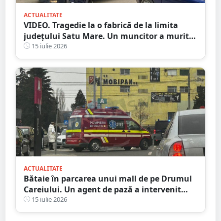
ACTUALITATE
VIDEO. Tragedie la o fabrică de la limita
județului Satu Mare. Un muncitor a murit
după ce o bucată de lemn i-a străpuns
15 iulie 2026
abdomenul
ACTUALITATE
Bătaie în parcarea unui mall de pe Drumul
Careiului. Un agent de pază a intervenit
salvator
15 iulie 2026