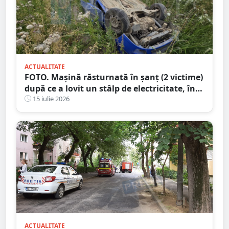
ACTUALITATE
FOTO. Mașină răsturnată în șanț (2 victime)
după ce a lovit un stâlp de electricitate, în
județul Satu Mare
15 iulie 2026
ACTUALITATE