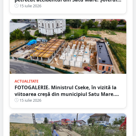
ajuns cu mașina răsturnată în șanț
15 iulie 2026
ACTUALITATE
FOTOGALERIE. Ministrul Cseke, în vizită la
viitoarea creșă din municipiul Satu Mare.
Ce spune primarul despre lucrări
15 iulie 2026