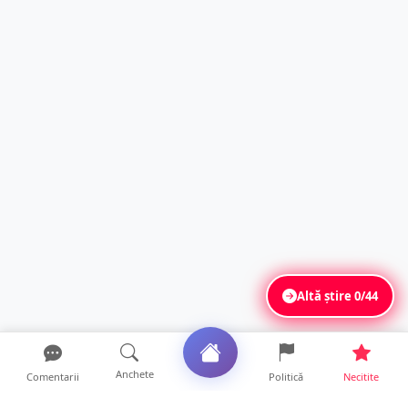
Altă știre
0/44
Anchete
Comentarii
Politică
Necitite