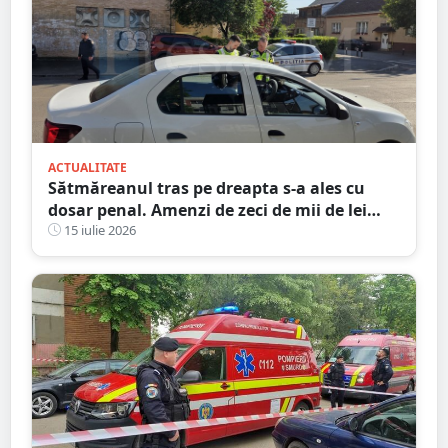
ACTUALITATE
Sătmăreanul tras pe dreapta s-a ales cu
dosar penal. Amenzi de zeci de mii de lei
date ieri de polițiști
15 iulie 2026