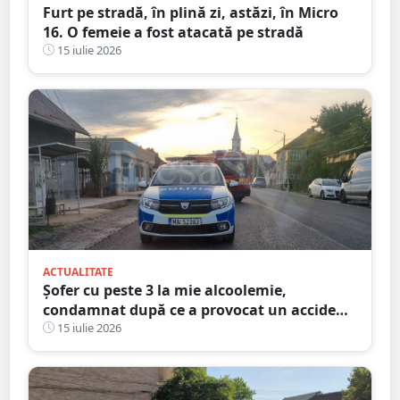
Furt pe stradă, în plină zi, astăzi, în Micro
16. O femeie a fost atacată pe stradă
15 iulie 2026
ACTUALITATE
Șofer cu peste 3 la mie alcoolemie,
condamnat după ce a provocat un accident
dimineața. Ce explicație le-a dat
15 iulie 2026
judecătorilor