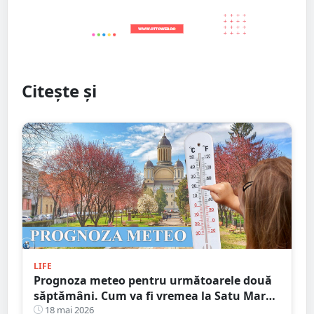
Citește și
LIFE
Prognoza meteo pentru următoarele două
săptămâni. Cum va fi vremea la Satu Mare.
Ce vești sunt pentru Zilele Orașului
18 mai 2026