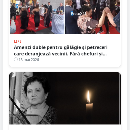
LIFE
Amenzi duble pentru gălăgie și petreceri
care deranjează vecinii. Fără chefuri și
party-uri în curtea blocurilor
13 mai 2026