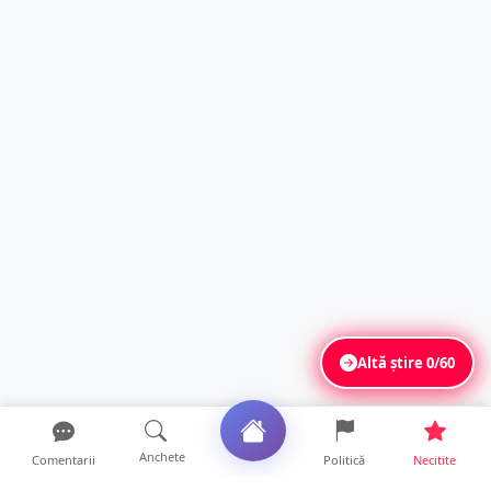
Altă știre
0/60
Anchete
Comentarii
Politică
Necitite