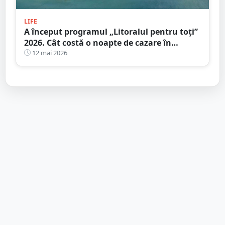
LIFE
A început programul „Litoralul pentru toţi”
2026. Cât costă o noapte de cazare în
principalele stațiuni de la Marea Neagră
12 mai 2026