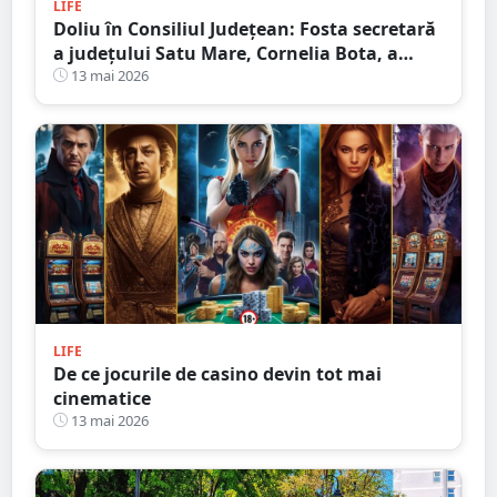
LIFE
Doliu în Consiliul Județean: Fosta secretară
a județului Satu Mare, Cornelia Bota, a
încetat din viață
13 mai 2026
LIFE
De ce jocurile de casino devin tot mai
cinematice
13 mai 2026