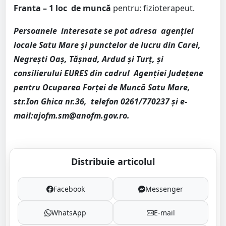
Franta – 1 loc
de muncă
pentru: fizioterapeut.
Persoanele
interesate se pot adresa
agenției
locale Satu Mare și punctelor de lucru din Carei,
Negrești Oaș, Tășnad, Ardud și Turț, și
consilierului EURES din cadrul
Agenției Județene
pentru Ocuparea Forței de Muncă Satu Mare,
str.Ion Ghica nr.36,
telefon 0261/770237 și e-
mail:ajofm.sm@anofm.gov.ro.
Distribuie articolul
Facebook
Messenger
WhatsApp
E-mail