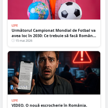
LIFE
Următorul Campionat Mondial de Fotbal va
avea loc în 2030: Ce trebuie să facă România
de acum?
15 mai 2026
LIFE
VIDEO. O nouă escrocherie în România.