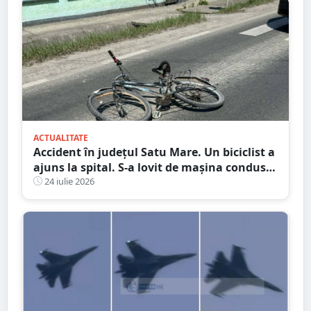
ACTUALITATE
Accident în județul Satu Mare. Un biciclist a
ajuns la spital. S-a lovit de mașina condusă
de un tânăr șofer
24 iulie 2026