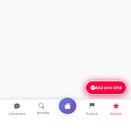
Altă știre
0/54
Anchete
Comentarii
Politică
Necitite