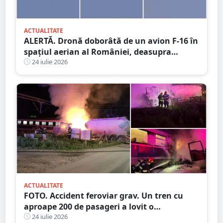
ACTUALITATE
ALERTĂ. Dronă doborâtă de un avion F-16 în
spațiul aerian al României, deasupra
județului Buzău
24 iulie 2026
ACTUALITATE
FOTO. Accident feroviar grav. Un tren cu
aproape 200 de pasageri a lovit o
autocisternă, care a luat foc
24 iulie 2026