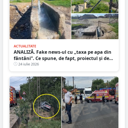
ACTUALITATE
ANALIZĂ. Fake news-ul cu „taxa pe apa din
fântâni”. Ce spune, de fapt, proiectul și de
unde a pornit dezinformarea
24 iulie 2026