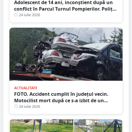
Adolescent de 14 ani, inconștient după un
conflict în Parcul Turnul Pompierilor. Poliția
a deschis dosar penal
24 iulie 2026
ACTUALITATE
FOTO. Accident cumplit în județul vecin.
Motocilist mort după ce s-a izbit de un
copac și un microbuz
24 iulie 2026