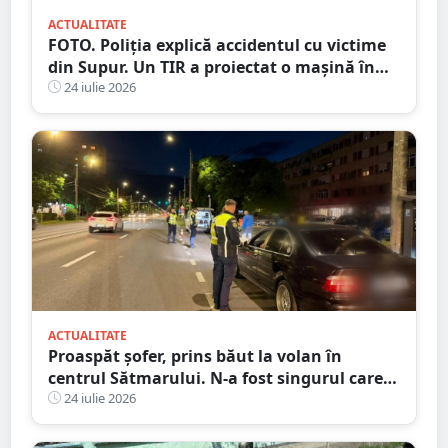
ACTUALITATE
FOTO. Poliția explică accidentul cu victime
din Supur. Un TIR a proiectat o mașină în
șanț
24 iulie 2026
ACTUALITATE
Proaspăt șofer, prins băut la volan în
centrul Sătmarului. N-a fost singurul care a
călcat pe bec
24 iulie 2026