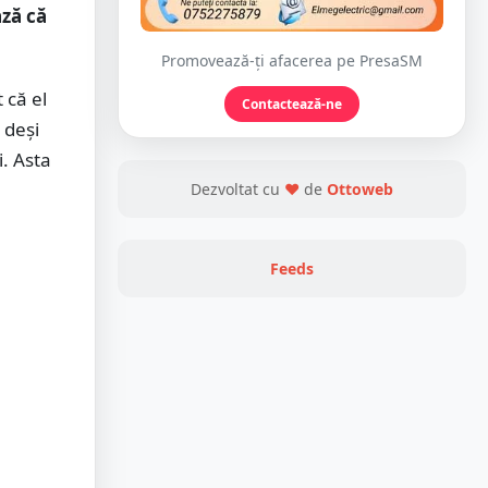
ază că
Promovează-ți afacerea pe PresaSM
 că el
Contactează-ne
 deși
i. Asta
Dezvoltat cu
❤
de
Ottoweb
Feeds