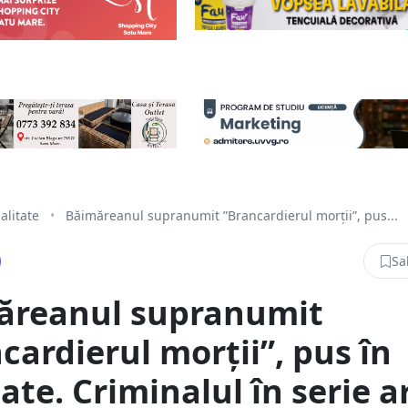
alitate
•
Băimăreanul supranumit ”Brancardierul morții”, pus...
Sa
ăreanul supranumit
cardierul morții”, pus în
tate. Criminalul în serie ar