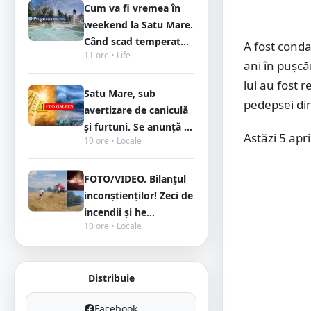
Cum va fi vremea în
weekend la Satu Mare.
Când scad temperat...
A fost conda
11 ore • Life
ani în pușcă
lui au fost 
Satu Mare, sub
pedepsei din
avertizare de caniculă
și furtuni. Se anunță ...
Astăzi 5 apr
10 ore • Locale
FOTO/VIDEO. Bilanțul
inconștienților! Zeci de
incendii și he...
10 ore • Locale
Distribuie
Facebook