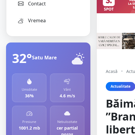
Contact
Vremea
32°
Satu Mare
Acasă
•
Actu
Actualitate
Umiditate
Vânt
36%
4.6 m/s
Băim
”Bran
Presiune
Nebulozitate
liber
1001.2 mb
cer partial
noros