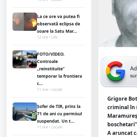
La ce ore va putea fi
observată eclipsa de
soare la Satu Mar...
12 ore • Life
FOTO/VIDEO.
Controale
„reinstituite”
temporar la frontiera
c...
11 ore • Locale
Grigore Bot
Șofer de TIR, prins la
criminal în
71 de ani cu permisul
Maramureșul
suspendat. Un t...
boschetari”,
11 ore • Locale
A aruncat ca