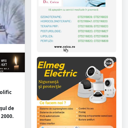
lific
șul de
 2000.