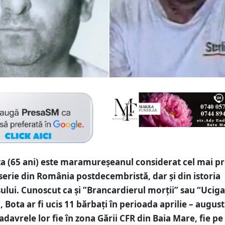
a (65 ani) este maramureșeanul considerat cel mai pro
 serie din România postdecembristă, dar și din istoria
ui. Cunoscut ca și ”Brancardierul morții” sau “Uciga
 Bota ar fi ucis 11 bărbați în perioada aprilie – august
davrele lor fie în zona Gării CFR din Baia Mare, fie pe