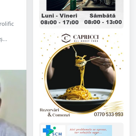
olific
...