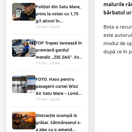
malurile râu
Polițist din Satu Mare,
bărbatul urm
prins la volan cu 1,75
g/l alcool în...
Bota a recun
19 ore • Locale
este autorul
modul de ope
TOP Trapez lansează în
premieră gardul
după ce în p
metalic „ZIG ZAG”. Ev...
19 ore • Locale
FOTO. Haos pentru
pasagerii cursei Wizz
Air Satu Mare – Lond...
13 ore • Locale
Distracție scumpă la
grătar. Sătmăreanul s-
a ales cu o amend...