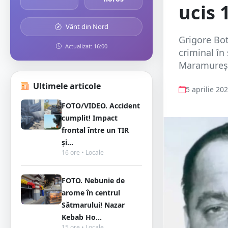
ucis 
Vânt din Nord
Grigore Bot
Actualizat: 16:00
criminal în
Maramureșul
Ultimele articole
5 aprilie 20
FOTO/VIDEO. Accident
cumplit! Impact
frontal între un TIR
și...
16 ore • Locale
FOTO. Nebunie de
arome în centrul
Sătmarului! Nazar
Kebab Ho...
15 ore • Locale