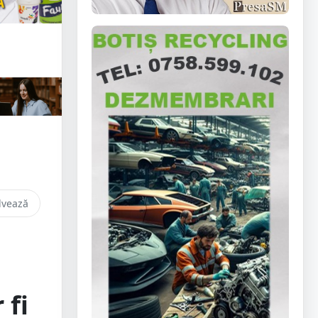
lvează
 fi