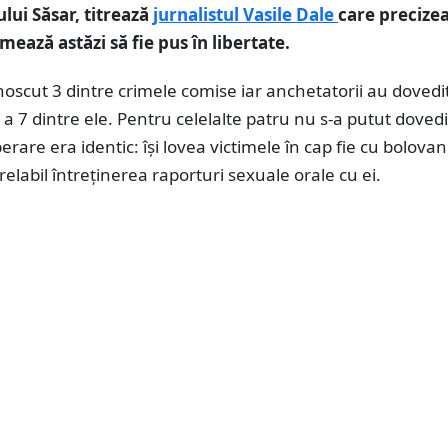
lui Săsar, titrează
jurnalistul Vasile Dale
care precize
ează astăzi să fie pus în libertate.
oscut 3 dintre crimele comise iar anchetatorii au dovedit
 a 7 dintre ele. Pentru celelalte patru nu s-a putut dovedi
rare era identic: își lovea victimele în cap fie cu bolovan
relabil întreținerea raporturi sexuale orale cu ei.