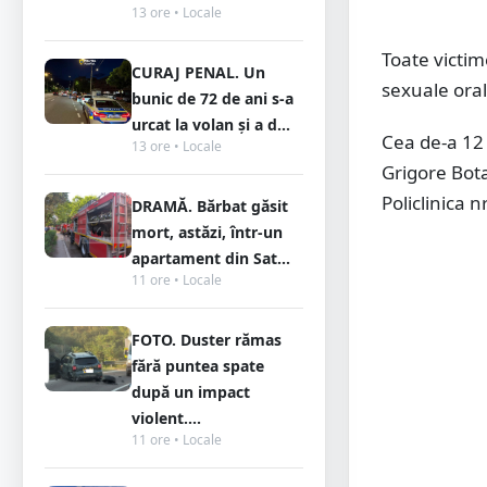
13 ore • Locale
Toate victim
CURAJ PENAL. Un
sexuale oral
bunic de 72 de ani s-a
urcat la volan și a d...
Cea de-a 12 
13 ore • Locale
Grigore Bota
Policlinica n
DRAMĂ. Bărbat găsit
mort, astăzi, într-un
apartament din Sat...
11 ore • Locale
FOTO. Duster rămas
fără puntea spate
după un impact
violent....
11 ore • Locale