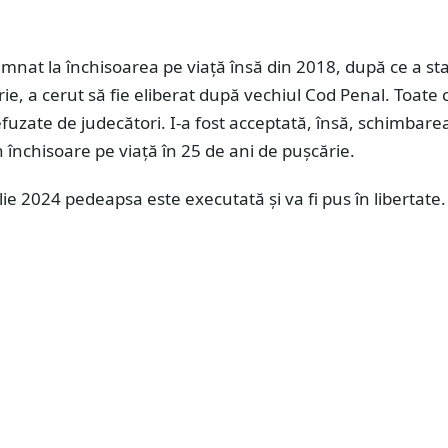
mnat la închisoarea pe viață însă din 2018, după ce a st
rie, a cerut să fie eliberat după vechiul Cod Penal. Toate 
refuzate de judecători. I-a fost acceptată, însă, schimbare
 închisoare pe viață în 25 de ani de pușcărie.
ilie 2024 pedeapsa este executată și va fi pus în libertate.