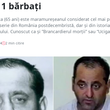
11 bărbați
a (65 ani) este maramureșeanul considerat cel mai pr
 serie din România postdecembristă, dar și din istoria
ui. Cunoscut ca și ”Brancardierul morții” sau “Ucigaș
24
2 min citire