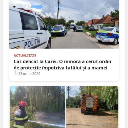
ACTUALITATE
Caz delicat la Carei. O minoră a cerut ordin
de protecție împotriva tatălui și a mamei
23 iunie 2026