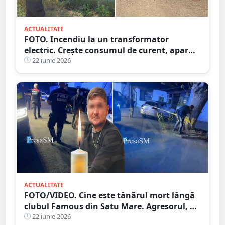
ACTUALITATE
FOTO. Incendiu la un transformator
electric. Crește consumul de curent, apar
problemele la rețea
22 iunie 2026
ACTUALITATE
FOTO/VIDEO. Cine este tânărul mort lângă
clubul Famous din Satu Mare. Agresorul, un
tânăr de doar 21 de ani
22 iunie 2026