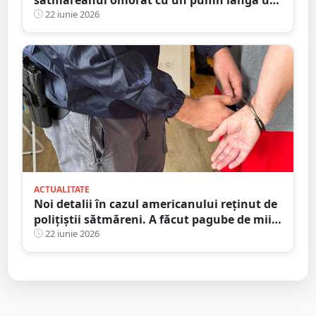
club din Satu Mare
22 iunie 2026
ACTUALITATE
Noi detalii în cazul americanului reținut de
polițiștii sătmăreni. A făcut pagube de mii
de lei
22 iunie 2026