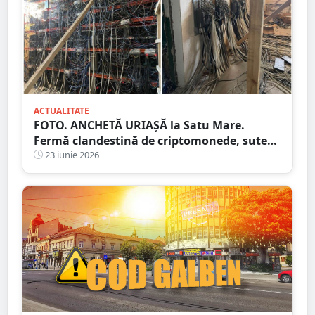
ACTUALITATE
FOTO. ANCHETĂ URIAȘĂ la Satu Mare.
Fermă clandestină de criptomonede, sute
de echipamente de minare au fost
23 iunie 2026
descoperite