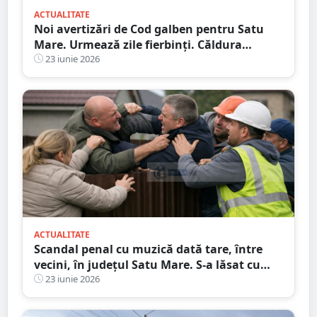
ACTUALITATE
Noi avertizări de Cod galben pentru Satu
Mare. Urmează zile fierbinți. Căldura
sufocantă pune stăpânire pe județ
23 iunie 2026
ACTUALITATE
Scandal penal cu muzică dată tare, între
vecini, în județul Satu Mare. S-a lăsat cu
pumni
23 iunie 2026