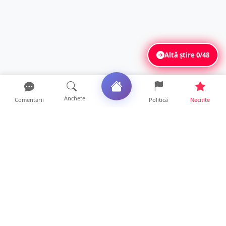
Altă știre
0/48
Anchete
Comentarii
Politică
Necitite
Ultimele articole
Accident în Odoreu. Biciclist de 71 de ani,
rănit după impac...
22 ore • Locale
FOTO. Urmărire ca-n filme. Șofer băut, cu
Poliția pe urme, s...