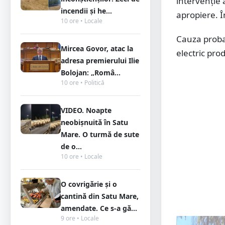
intervenție 
incendii și he...
apropiere. Î
10 ore • Locale
Cauza probab
Mircea Govor, atac la
electric pro
adresa premierului Ilie
Bolojan: „Româ...
10 ore • Politică
VIDEO. Noapte
neobișnuită în Satu
Mare. O turmă de sute
de o...
10 ore • Locale
O covrigărie și o
cantină din Satu Mare,
amendate. Ce s-a gă...
9 ore • Locale