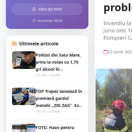
probl
Vânt din NNV
Actualizat: 06:00
Incendiu la
jurul orei 
Pompieri Ca
Ultimele articole
22 iunie 20
Polițist din Satu Mare,
prins la volan cu 1,75
g/l alcool în...
19 ore • Locale
TOP Trapez lansează în
premieră gardul
metalic „ZIG ZAG”. Ev...
19 ore • Locale
FOTO. Haos pentru