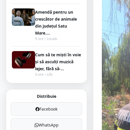
Amendă pentru un
crescător de animale
din județul Satu
Mare....
9 ore • Locale
Cum să te miști în voie
și să asculți muzică
lejer, fără să-...
0 ore • Life
Distribuie
Facebook
WhatsApp