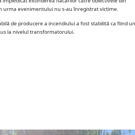
a împiedicat extinderea flăcărilor către obiectivele din
n urma evenimentului nu s-au înregistrat victime.
ilă de producere a incendiului a fost stabilită ca fiind u
dus la nivelul transformatorului.