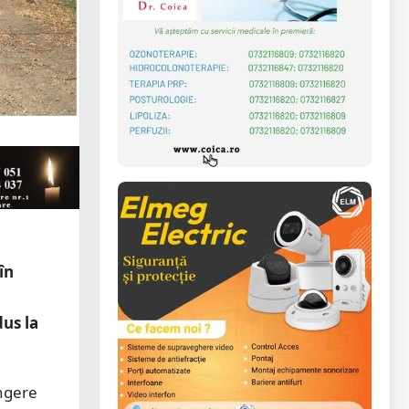
în
us la
ingere