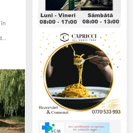
 în
...