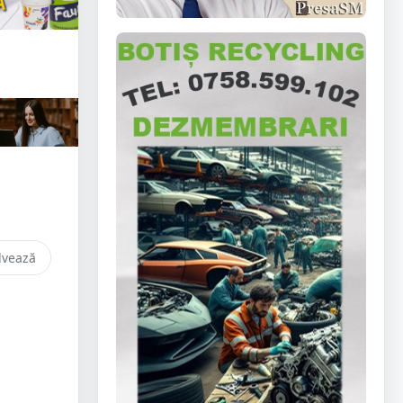
lvează