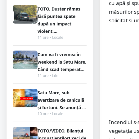
cu apă și sp
FOTO. Duster rămas
măsurilor sp
fără puntea spate
solicitat și 
după un impact
violent....
11 ore • Locale
Cum va fi vremea în
weekend la Satu Mare.
Când scad temperat...
11 ore • Life
Satu Mare, sub
avertizare de caniculă
și furtuni. Se anunță ...
10 ore • Locale
Incendiul s-
vegetația us
FOTO/VIDEO. Bilanțul
inconștienților! Zeci de