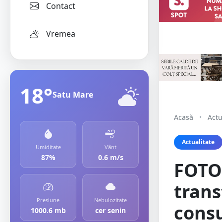
Contact
Vremea
18°
Satu Mare
Acasă
•
Actu
Actualitate
Umiditate
Vânt
87%
0.6 m/s
FOTO.
trans
Presiune
Nebulozitate
consu
1000.6 mb
cer senin