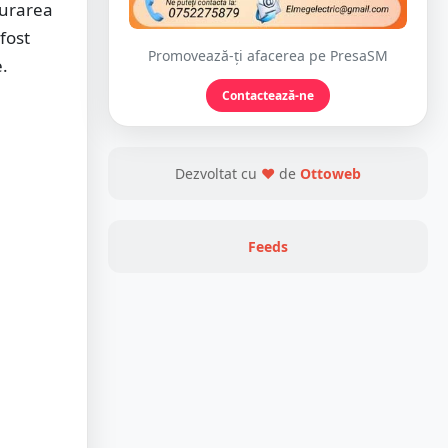
gurarea
fost
Promovează-ți afacerea pe PresaSM
e.
Contactează-ne
Dezvoltat cu
❤
de
Ottoweb
Feeds