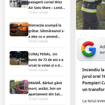
pasagerii cursei Wizz
Air Satu Mare – Lond...
13 ore • Locale
Distracție scumpă la
grătar. Sătmăreanul s-
a ales cu o amend...
13 ore • Locale
CURAJ PENAL. Un
bunic de 72 de ani s-a
urcat la volan și a d...
Incendiu la
13 ore • Locale
jurul orei 
Pompieri Ca
DRAMĂ. Bărbat găsit
mort, astăzi, într-un
un transfor
apartament din Sat...
11 ore • Locale
La locul eve