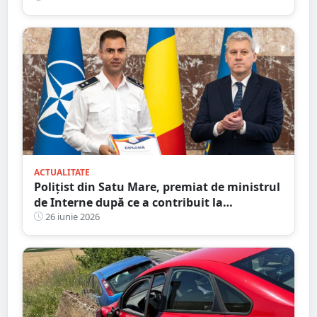
ACTUALITATE
Polițist din Satu Mare, premiat de ministrul
de Interne după ce a contribuit la
destructurarea unei rețele de contrabandă
26 iunie 2026