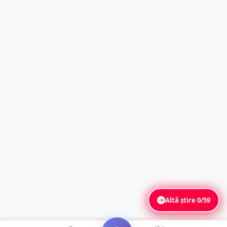
Altă știre
0/59