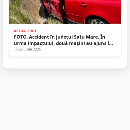
ACTUALITATE
FOTO. Accident în județul Satu Mare. În
urma impactului, două mașini au ajuns în
șanț
26 iunie 2026