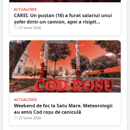
ACTUALITATE
CAREI. Un puștan (16) a furat salariul unui
șofer dintr-un camion, apoi a risipit
aproape toți banii la păcănele
27 iunie 2026
ACTUALITATE
Weekend de foc la Satu Mare. Meteorologii
au emis Cod roșu de caniculă
27 iunie 2026