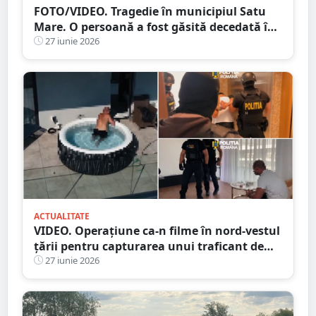
FOTO/VIDEO. Tragedie în municipiul Satu
Mare. O persoană a fost găsită decedată în
râul Someș, sub Podul Decebal
27 iunie 2026
ACTUALITATE
VIDEO. Operațiune ca-n filme în nord-vestul
țării pentru capturarea unui traficant de
droguri
27 iunie 2026