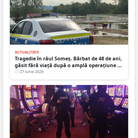
ACTUALITATE
Tragedie în râul Someș. Bărbat de 48 de ani,
găsit fără viață după o amplă operațiune de
căutare cu scafandri și bărci de intervenție
27 iunie 2026