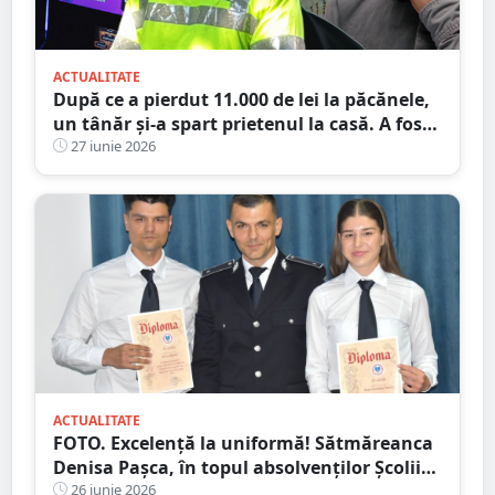
ACTUALITATE
După ce a pierdut 11.000 de lei la păcănele,
un tânăr și-a spart prietenul la casă. A fost
condamnat, dar a plecat acasă
27 iunie 2026
ACTUALITATE
FOTO. Excelență la uniformă! Sătmăreanca
Denisa Pașca, în topul absolvenților Școlii
de Agenți de Poliție
26 iunie 2026