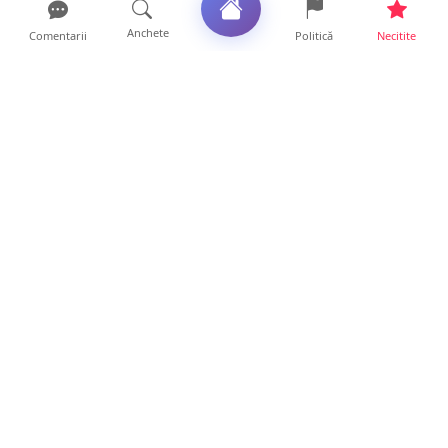
Anchete
Comentarii
Politică
Necitite
Ultimele articole
ANCHETĂ. Acuzații explozive la DGASPC
Satu Mare! Salarii uri...
18 ore • Anchete
FOTO/VIDEO. Accident cumplit! Impact
frontal între un TIR și...
16 ore • Locale
FOTO. Nebunie de arome în centrul
Sătmarului! Nazar Kebab Ho...
15 ore • Locale
La ce ore va putea fi observată eclipsa de