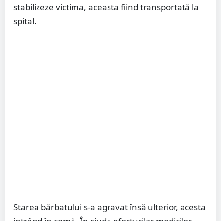
stabilizeze victima, aceasta fiind transportată la
spital.
Starea bărbatului s-a agravat însă ulterior, acesta
intrând în comă. În ciuda eforturilor medicilor,