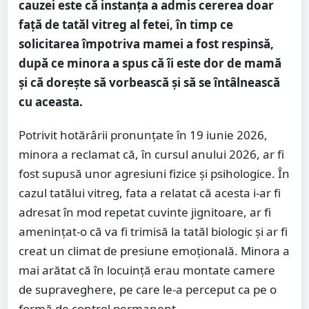
cauzei este că instanța a admis cererea doar
față de tatăl vitreg al fetei, în timp ce
solicitarea împotriva mamei a fost respinsă,
după ce minora a spus că îi este dor de mamă
și că dorește să vorbească și să se întâlnească
cu aceasta.
Potrivit hotărârii pronunțate în 19 iunie 2026,
minora a reclamat că, în cursul anului 2026, ar fi
fost supusă unor agresiuni fizice și psihologice. În
cazul tatălui vitreg, fata a relatat că acesta i-ar fi
adresat în mod repetat cuvinte jignitoare, ar fi
amenințat-o că va fi trimisă la tatăl biologic și ar fi
creat un climat de presiune emoțională. Minora a
mai arătat că în locuință erau montate camere
de supraveghere, pe care le-a perceput ca pe o
formă de control permanent.