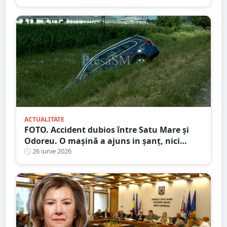
ACTUALITATE
FOTO. Accident dubios între Satu Mare și
Odoreu. O mașină a ajuns in șanț, nici
urmă de sofer
26 iunie 2026