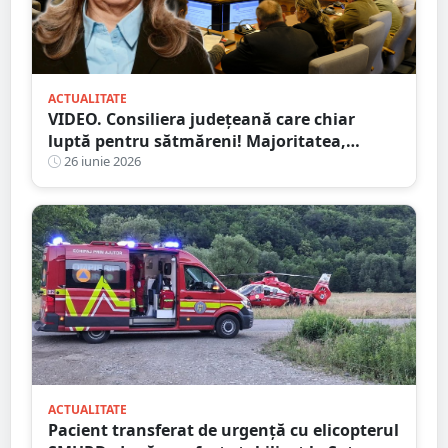
ACTUALITATE
VIDEO. Consiliera județeană care chiar
luptă pentru sătmăreni! Majoritatea,
”acontată” să doarmă-n scaun
26 iunie 2026
ACTUALITATE
Pacient transferat de urgență cu elicopterul