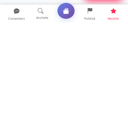
Anchete
Comentarii
Politică
Necitite
Ultimele articole
ANCHETĂ. Acuzații explozive la DGASPC
Satu Mare! Salarii uri...
18 ore • Anchete
FOTO/VIDEO. Accident cumplit! Impact
frontal între un TIR și...
16 ore • Locale
FOTO. Nebunie de arome în centrul
Sătmarului! Nazar Kebab Ho...
15 ore • Locale