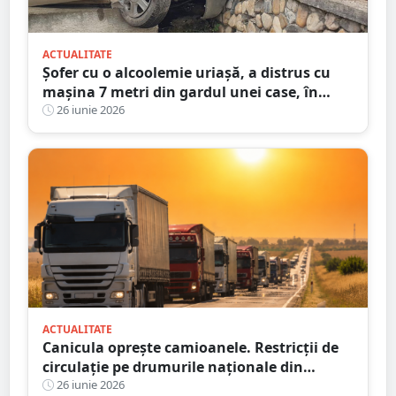
ACTUALITATE
Șofer cu o alcoolemie uriașă, a distrus cu
mașina 7 metri din gardul unei case, în
județul Satu Mare
26 iunie 2026
ACTUALITATE
Canicula oprește camioanele. Restricții de
circulație pe drumurile naționale din
județul Satu Mare
26 iunie 2026