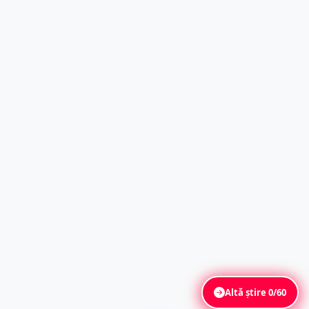
Altă știre
0/60