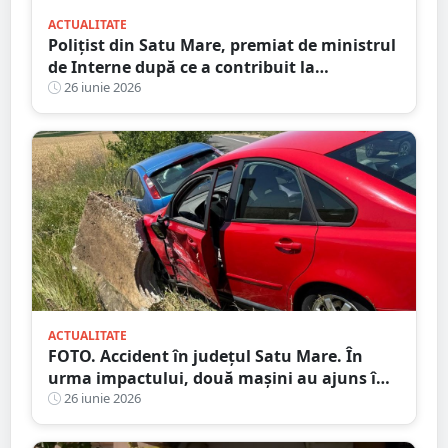
ACTUALITATE
Polițist din Satu Mare, premiat de ministrul
de Interne după ce a contribuit la
destructurarea unei rețele de contrabandă
26 iunie 2026
ACTUALITATE
FOTO. Accident în județul Satu Mare. În
urma impactului, două mașini au ajuns în
șanț
26 iunie 2026