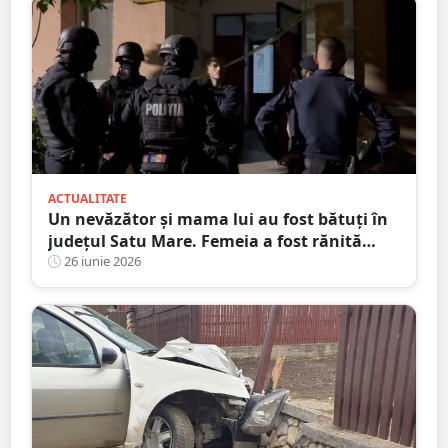
ACTUALITATE
Un nevăzător și mama lui au fost bătuți în
județul Satu Mare. Femeia a fost rănită
grav
26 iunie 2026