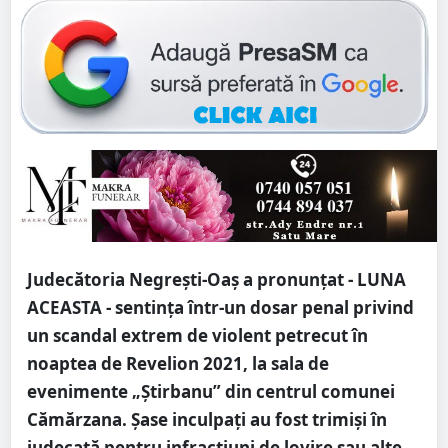
Judecătoria Negrești-Oaș a pronunțat - LUNA
ACEASTA - sentința într-un dosar penal privind
un scandal extrem de violent petrecut în
noaptea de Revelion 2021, la sala de
evenimente „Știrbanu” din centrul comunei
Cămărzana. Șase inculpați au fost trimiși în
judecată pentru infracțiuni de lovire sau alte