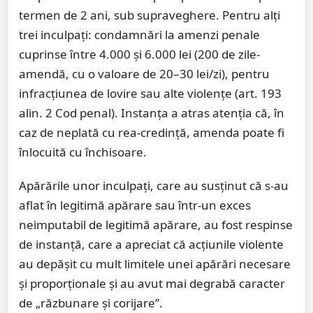
termen de 2 ani, sub supraveghere. Pentru alți
trei inculpați: condamnări la amenzi penale
cuprinse între 4.000 și 6.000 lei (200 de zile-
amendă, cu o valoare de 20–30 lei/zi), pentru
infracțiunea de lovire sau alte violențe (art. 193
alin. 2 Cod penal). Instanța a atras atenția că, în
caz de neplată cu rea-credință, amenda poate fi
înlocuită cu închisoare.
Apărările unor inculpați, care au susținut că s-au
aflat în legitimă apărare sau într-un exces
neimputabil de legitimă apărare, au fost respinse
de instanță, care a apreciat că acțiunile violente
au depășit cu mult limitele unei apărări necesare
și proporționale și au avut mai degrabă caracter
de „răzbunare și corijare”.