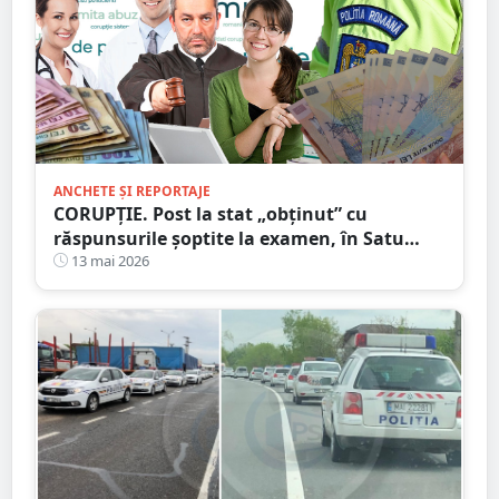
ANCHETE ȘI REPORTAJE
CORUPȚIE. Post la stat „obținut” cu
răspunsurile șoptite la examen, în Satu
Mare. Nici la muncă nu trebuie să mergi
13 mai 2026