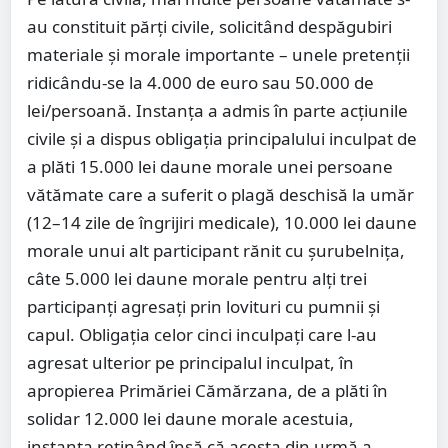
au constituit părți civile, solicitând despăgubiri
materiale și morale importante – unele pretenții
ridicându-se la 4.000 de euro sau 50.000 de
lei/persoană. Instanța a admis în parte acțiunile
civile și a dispus obligația principalului inculpat de
a plăti 15.000 lei daune morale unei persoane
vătămate care a suferit o plagă deschisă la umăr
(12–14 zile de îngrijiri medicale), 10.000 lei daune
morale unui alt participant rănit cu șurubelnița,
câte 5.000 lei daune morale pentru alți trei
participanți agresați prin lovituri cu pumnii și
capul. Obligația celor cinci inculpați care l-au
agresat ulterior pe principalul inculpat, în
apropierea Primăriei Cămărzana, de a plăti în
solidar 12.000 lei daune morale acestuia,
instanța reținând însă că acesta din urmă a