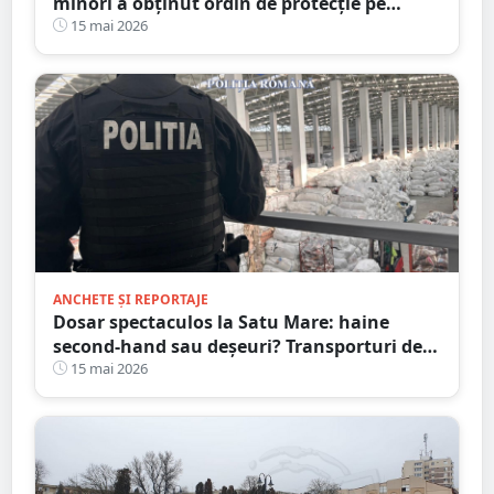
minori a obținut ordin de protecție pe
durată MAXIMĂ
15 mai 2026
ANCHETE ȘI REPORTAJE
Dosar spectaculos la Satu Mare: haine
second-hand sau deșeuri? Transporturi de
zeci de tone și acte presupus falsificate
15 mai 2026