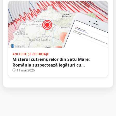
ANCHETE ȘI REPORTAJE
Misterul cutremurelor din Satu Mare:
România suspectează legături cu
exploatările din Ungaria și cere o anchetă
11 mai 2026
independentă