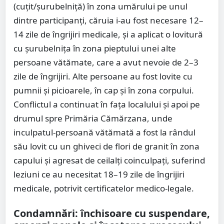
(cuțit/șurubelniță) în zona umărului pe unul
dintre participanți, căruia i-au fost necesare 12–
14 zile de îngrijiri medicale, și a aplicat o lovitură
cu șurubelnița în zona pieptului unei alte
persoane vătămate, care a avut nevoie de 2–3
zile de îngrijiri. Alte persoane au fost lovite cu
pumnii și picioarele, în cap și în zona corpului.
Conflictul a continuat în fața localului și apoi pe
drumul spre Primăria Cămărzana, unde
inculpatul-persoană vătămată a fost la rândul
său lovit cu un ghiveci de flori de granit în zona
capului și agresat de ceilalți coinculpați, suferind
leziuni ce au necesitat 18–19 zile de îngrijiri
medicale, potrivit certificatelor medico-legale.
Condamnări: închisoare cu suspendare,