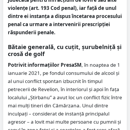
violențe (art. 193 Cod penal), iar față de unul
dintre ei instanța a dispus încetarea procesului
penal ca urmare a intervenirii prescripției
răspunderii penale.
Bătaie generală, cu cuțit, șurubelniță și
crosă de golf
Potrivit informațiilor PresaSM
, în noaptea de 1
ianuarie 2021, pe fondul consumului de alcool și
al unui conflict spontan izbucnit în timpul
petrecerii de Revelion, în interiorul și apoi în fața
localului „Știrbanu” a avut loc un conflict fizic între
mai mulți tineri din Cămărzana. Unul dintre
inculpați – considerat de instanță principalul
agresor – a lovit mai multe persoane cu pumnii și
capul în zona feței și a coastelor, a fost scos afară