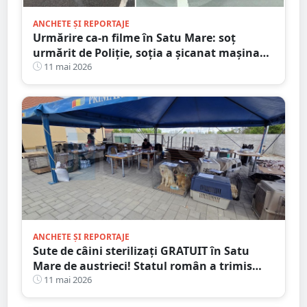
ANCHETE ȘI REPORTAJE
Urmărire ca-n filme în Satu Mare: soț
urmărit de Poliție, soția a șicanat mașina
polițiștilor
11 mai 2026
ANCHETE ȘI REPORTAJE
Sute de câini sterilizați GRATUIT în Satu
Mare de austrieci! Statul român a trimis
controale de tip SECURISTIC
11 mai 2026