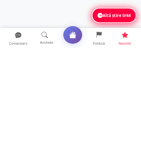
Altă știre
0/44
Anchete
Comentarii
Politică
Necitite
Ultimele articole
VIDEO. Echipajul unei ambulanțe aflate în
misiune, atacat cu...
10 ore • Locale
Un nou val de aer african va cuprinde țara.
Prognoza meteo p...
10 ore • Life
Sătmărenii nu scapă de caniculă. O nouă