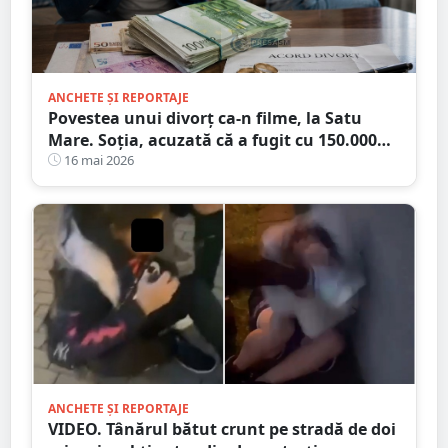
ANCHETE ȘI REPORTAJE
Povestea unui divorț ca-n filme, la Satu
Mare. Soția, acuzată că a fugit cu 150.000
euro!
16 mai 2026
ANCHETE ȘI REPORTAJE
VIDEO. Tânărul bătut crunt pe stradă de doi