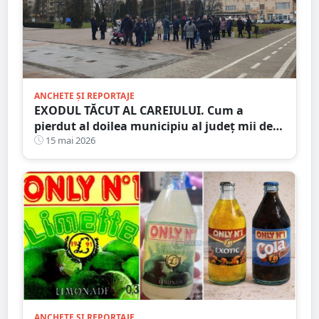
ANCHETE ȘI REPORTAJE
EXODUL TĂCUT AL CAREIULUI. Cum a
pierdut al doilea municipiu al județ mii de
locuitori. Orașul care îmbătrânește și se
15 mai 2026
golește
ANCHETE ȘI REPORTAJE