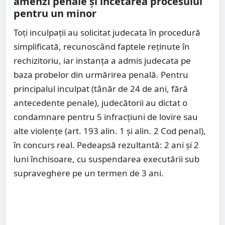
amenzi penale și încetarea procesului
pentru un minor
Toți inculpații au solicitat judecata în procedură
simplificată, recunoscând faptele reținute în
rechizitoriu, iar instanța a admis judecata pe
baza probelor din urmărirea penală. Pentru
principalul inculpat (tânăr de 24 de ani, fără
antecedente penale), judecătorii au dictat o
condamnare pentru 5 infracțiuni de lovire sau
alte violențe (art. 193 alin. 1 și alin. 2 Cod penal),
în concurs real. Pedeapsă rezultantă: 2 ani și 2
luni închisoare, cu suspendarea executării sub
supraveghere pe un termen de 3 ani.