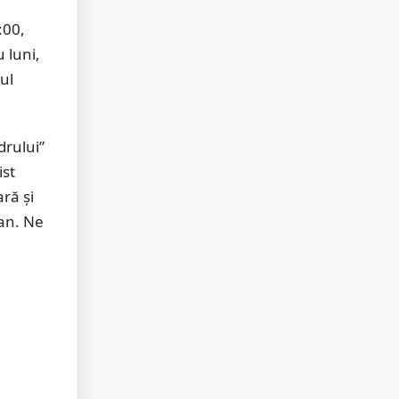
:00,
 luni,
ul
drului”
ist
ară și
an. Ne