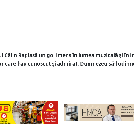
i Călin Raț lasă un gol imens în lumea muzicală și în i
or care l-au cunoscut și admirat. Dumnezeu să-l odih