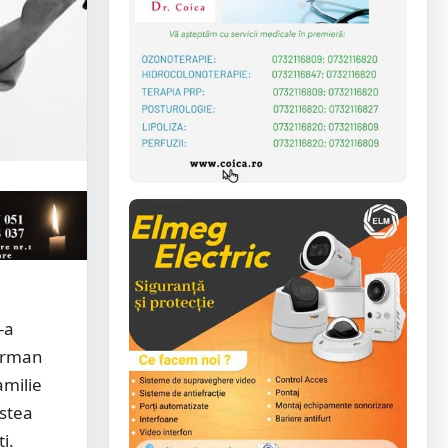
-a
 Arman
amilie
estea
i.