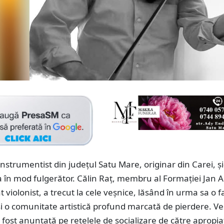
instrumentist din județul Satu Mare, originar din Carei, și
a în mod fulgerător. Călin Raț, membru al Formației Jan
t violonist, a trecut la cele veșnice, lăsând în urma sa o f
i o comunitate artistică profund marcată de pierdere. V
a fost anunțată pe rețelele de socializare de către apropiaț