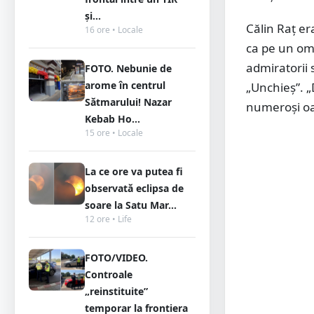
și...
Călin Raț era
16 ore • Locale
ca pe un om c
admiratorii 
FOTO. Nebunie de
arome în centrul
„Unchieș”. 
Sătmarului! Nazar
numeroși oam
Kebab Ho...
15 ore • Locale
La ce ore va putea fi
observată eclipsa de
soare la Satu Mar...
12 ore • Life
FOTO/VIDEO.
Controale
„reinstituite”
temporar la frontiera