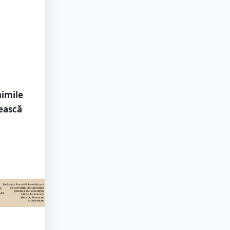
nimile
nească