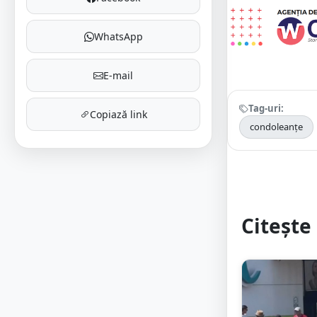
WhatsApp
E-mail
Tag-uri:
Copiază link
condoleanțe
Citește 