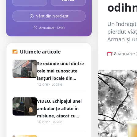
odihn
Vânt din Nord-Est
Un îndragit
Actualizat: 12:00
pierdut via
Arman și un 
Ultimele articole
18 ianuarie
Se extinde unul dintre
cele mai cunoscute
lanțuri locale din...
12 ore • Locale
VIDEO. Echipajul unei
ambulanțe aflate în
misiune, atacat cu...
10 ore • Locale