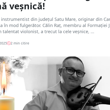
ă veșnică!
 instrumentist din județul Satu Mare, originar din Care
ța în mod fulgerător. Călin Raț, membru al Formației 
talentat violonist, a trecut la cele veșnice, ...
 2025
2 min citire