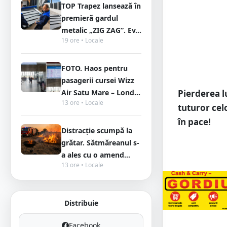
TOP Trapez lansează în
premieră gardul
metalic „ZIG ZAG”. Ev...
19 ore • Locale
FOTO. Haos pentru
pasagerii cursei Wizz
Air Satu Mare – Lond...
Pierderea lu
13 ore • Locale
tuturor cel
în pace!
Distracție scumpă la
grătar. Sătmăreanul s-
a ales cu o amend...
13 ore • Locale
Distribuie
Facebook