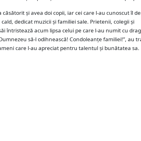
 căsătorit și avea doi copii, iar cei care l-au cunoscut îl d
ald, dedicat muzicii și familiei sale. Prietenii, colegii și
săi întristează acum lipsa celui pe care l-au numit cu drag
„Dumnezeu să-l odihnească! Condoleanțe familiei!”, au t
eni care l-au apreciat pentru talentul și bunătatea sa.