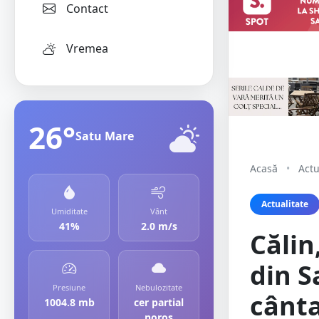
Contact
Vremea
26°
Satu Mare
Acasă
•
Actu
Actualitate
Umiditate
Vânt
41%
2.0 m/s
Călin
din S
Presiune
Nebulozitate
cânta
1004.8 mb
cer partial
noros