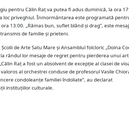
iu pentru Călin Raț va putea fi adus duminică, la ora 17
a loc priveghiul. Înmormântarea este programată pentru
ora 13:00. „Rămas bun, suflet blând și drag”, este mesaj
ransmis de familie și prieteni.
colii de Arte Satu Mare și Ansamblul folcloric „Doina Co
la rândul lor mesaje de regret pentru pierderea unui art
„Călin Raț a fost un absolvent de excepție al clasei de vio
aloros al orchestrei conduse de profesorul Vasile Chior
cere condoleanțe familiei îndoliate”, au declarat
i instituțiilor culturale.