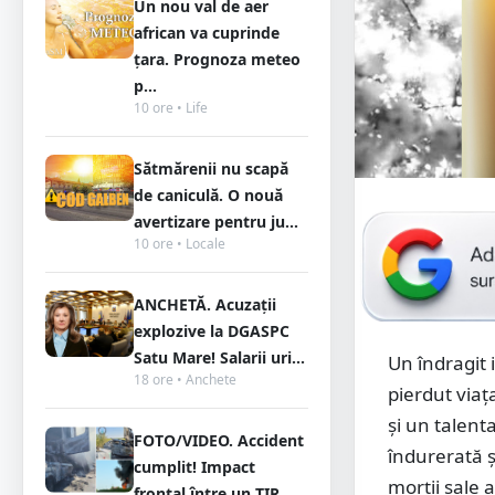
Un nou val de aer
african va cuprinde
țara. Prognoza meteo
p...
10 ore • Life
Sătmărenii nu scapă
de caniculă. O nouă
avertizare pentru ju...
10 ore • Locale
ANCHETĂ. Acuzații
explozive la DGASPC
Satu Mare! Salarii uri...
Un îndragit 
18 ore • Anchete
pierdut viaț
și un talenta
FOTO/VIDEO. Accident
îndurerată ș
cumplit! Impact
morții sale 
frontal între un TIR