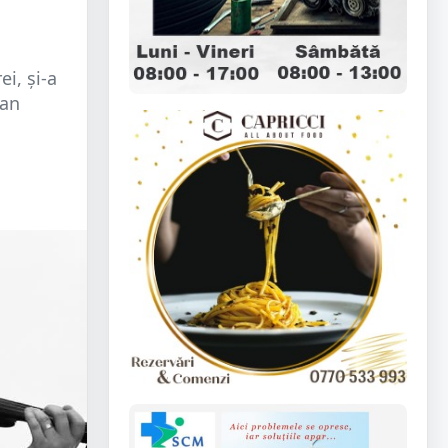
i, și-a
Jan