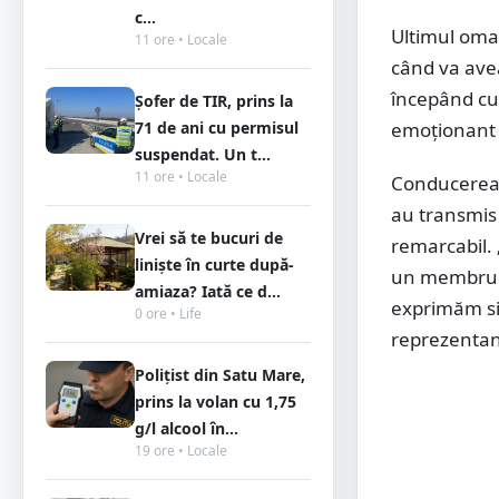
c...
Ultimul omag
11 ore • Locale
când va ave
începând cu 
Șofer de TIR, prins la
71 de ani cu permisul
emoționant t
suspendat. Un t...
11 ore • Locale
Conducerea Ș
au transmis 
Vrei să te bucuri de
remarcabil. 
liniște în curte după-
un membru v
amiaza? Iată ce d...
exprimăm sin
0 ore • Life
reprezentanți
Polițist din Satu Mare,
prins la volan cu 1,75
g/l alcool în...
19 ore • Locale