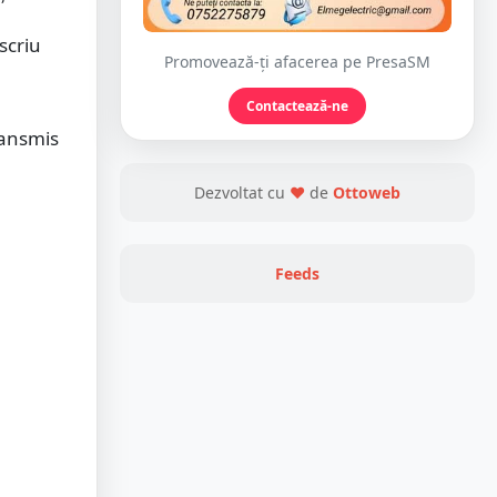
escriu
Promovează-ți afacerea pe PresaSM
Contactează-ne
ransmis
Dezvoltat cu
❤
de
Ottoweb
Feeds