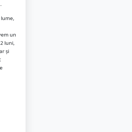
.
n lume,
 avem un
2 luni,
ar și
t
le