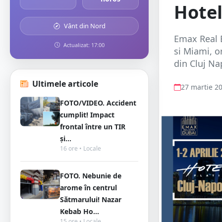
Hotel
Vânt din Nord
Emax Real E
Actualizat: 17:00
si Miami, o
din Cluj Na
Ultimele articole
27 martie 2
FOTO/VIDEO. Accident
cumplit! Impact
frontal între un TIR
și...
16 ore • Locale
FOTO. Nebunie de
arome în centrul
Sătmarului! Nazar
Kebab Ho...
15 ore • Locale