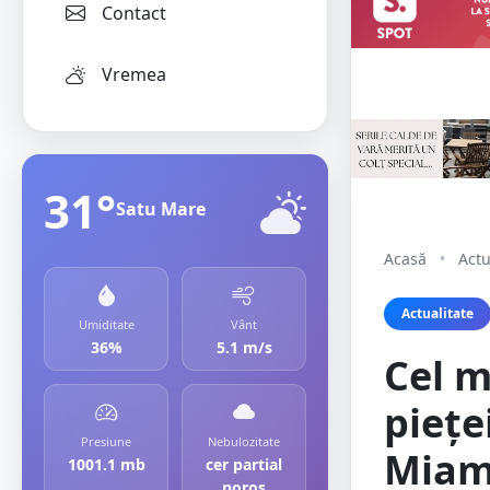
Contact
Vremea
31°
Satu Mare
Acasă
•
Actu
Actualitate
Umiditate
Vânt
36%
5.1 m/s
Cel m
piețe
Presiune
Nebulozitate
Miami
1001.1 mb
cer partial
noros