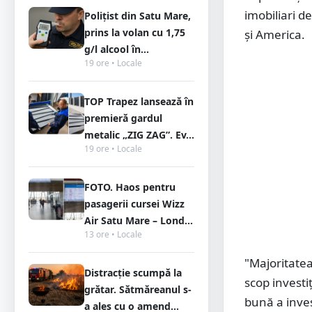
imobiliari d
Polițist din Satu Mare,
prins la volan cu 1,75
și America.
g/l alcool în...
19 ore • Locale
TOP Trapez lansează în
premieră gardul
metalic „ZIG ZAG”. Ev...
19 ore • Locale
FOTO. Haos pentru
pasagerii cursei Wizz
Air Satu Mare – Lond...
13 ore • Locale
"Majoritatea
Distracție scumpă la
scop investiț
grătar. Sătmăreanul s-
bună a invest
a ales cu o amend...