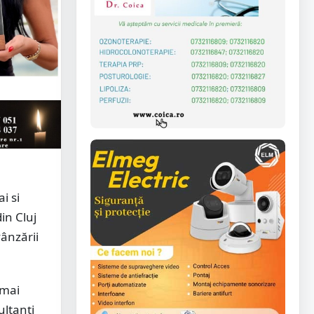
i si
in Cluj
ânzării
 mai
ultanți