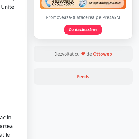
e Unite
Promovează-ți afacerea pe PresaSM
Contactează-ne
Dezvoltat cu
❤
de
Ottoweb
Feeds
ac în
Partea
ătile