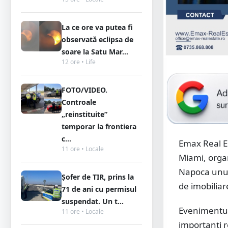
La ce ore va putea fi
observată eclipsa de
soare la Satu Mar...
12 ore • Life
FOTO/VIDEO.
Controale
„reinstituite”
temporar la frontiera
c...
Emax Real Es
11 ore • Locale
Miami, organ
Napoca unul
Șofer de TIR, prins la
de imobiliar
71 de ani cu permisul
suspendat. Un t...
Evenimentul 
11 ore • Locale
importanți r