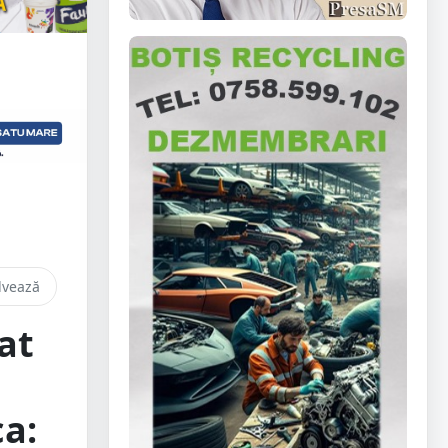
lvează
at
ca: