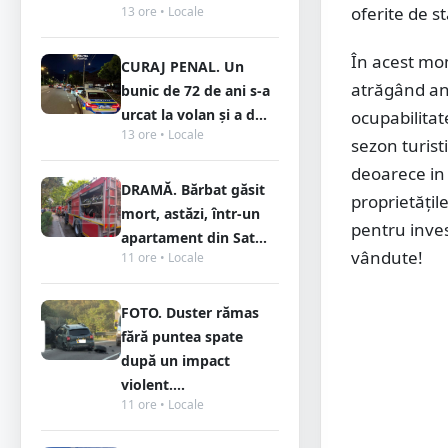
oferite de s
13 ore • Locale
În acest mom
CURAJ PENAL. Un
atrăgând anu
bunic de 72 de ani s-a
urcat la volan și a d...
ocupabilitat
13 ore • Locale
sezon turist
deoarece in 
DRAMĂ. Bărbat găsit
proprietățil
mort, astăzi, într-un
pentru inves
apartament din Sat...
vândute!
11 ore • Locale
FOTO. Duster rămas
fără puntea spate
după un impact
violent....
11 ore • Locale