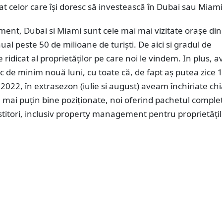
tat celor care își doresc să investească în Dubai sau Miami
ent, Dubai si Miami sunt cele mai mai vizitate orașe di
al peste 50 de milioane de turiști. De aici si gradul de
e ridicat al proprietăților pe care noi le vindem. In plus,
ic de minim nouă luni, cu toate că, de fapt aș putea zice 1
2022, în extrasezon (iulie si august) aveam închiriate chi
e mai puțin bine poziționate, noi oferind pachetul comple
titori, inclusiv property management pentru proprietăți