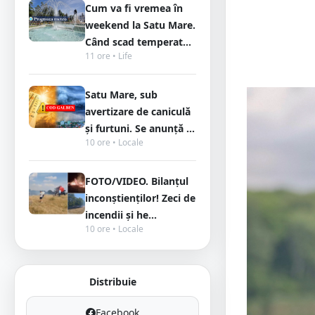
Cum va fi vremea în
weekend la Satu Mare.
Când scad temperat...
11 ore • Life
Satu Mare, sub
avertizare de caniculă
și furtuni. Se anunță ...
10 ore • Locale
FOTO/VIDEO. Bilanțul
inconștienților! Zeci de
incendii și he...
10 ore • Locale
Distribuie
Facebook