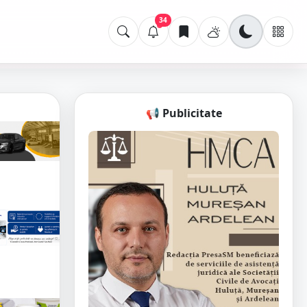
34
📢 Publicitate