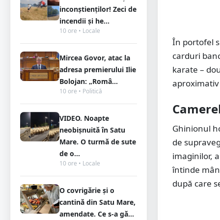
inconștienților! Zeci de
incendii și he...
10 ore • Locale
În portofel 
carduri banc
Mircea Govor, atac la
karate – două
adresa premierului Ilie
Bolojan: „Româ...
aproximativ 
10 ore • Politică
Camerele
VIDEO. Noapte
Ghinionul ho
neobișnuită în Satu
de supraveg
Mare. O turmă de sute
de o...
imaginilor, 
10 ore • Locale
întinde mâna
după care se
O covrigărie și o
cantină din Satu Mare,
amendate. Ce s-a gă...