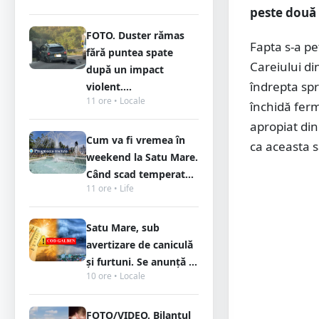
peste două 
FOTO. Duster rămas
Fapta s-a pe
fără puntea spate
Careiului di
după un impact
îndrepta spr
violent....
11 ore • Locale
închidă ferm
apropiat din
Cum va fi vremea în
ca aceasta s
weekend la Satu Mare.
Când scad temperat...
11 ore • Life
Satu Mare, sub
avertizare de caniculă
și furtuni. Se anunță ...
10 ore • Locale
FOTO/VIDEO. Bilanțul