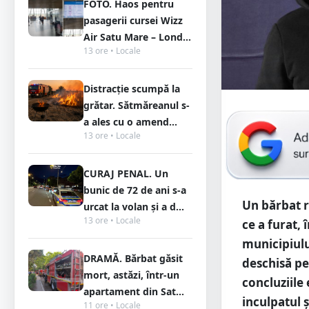
FOTO. Haos pentru
pasagerii cursei Wizz
Air Satu Mare – Lond...
13 ore • Locale
Distracție scumpă la
grătar. Sătmăreanul s-
a ales cu o amend...
13 ore • Locale
CURAJ PENAL. Un
bunic de 72 de ani s-a
Un bărbat r
urcat la volan și a d...
13 ore • Locale
ce a furat, 
municipiulu
DRAMĂ. Bărbat găsit
deschisă pe
mort, astăzi, într-un
concluziile
apartament din Sat...
inculpatul 
11 ore • Locale