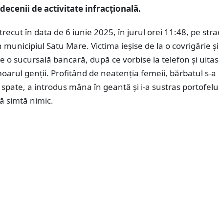
decenii de activitate infracțională.
trecut în data de 6 iunie 2025, în jurul orei 11:48, pe str
n municipiul Satu Mare. Victima ieșise de la o covrigărie și
e o sucursală bancară, după ce vorbise la telefon și uitas
oarul genții. Profitând de neatenția femeii, bărbatul s-a
 spate, a introdus mâna în geantă și i-a sustras portofelu
ă simtă nimic.