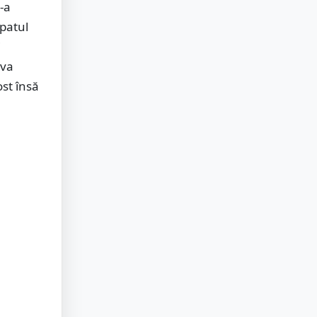
-a
lpatul
i
 va
st însă