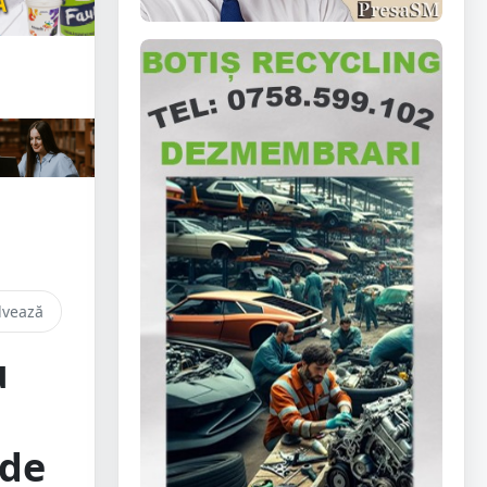
lvează
u
 de