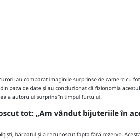
ocurorii au comparat imaginile surprinse de camere cu fo
 din baza de date și au concluzionat că fizionomia acestu
cea a autorului surprins în timpul furtului.
scut tot: „Am vândut bijuteriile în ac
lițiști, bărbatul și-a recunoscut fapta fără rezerve. Acest