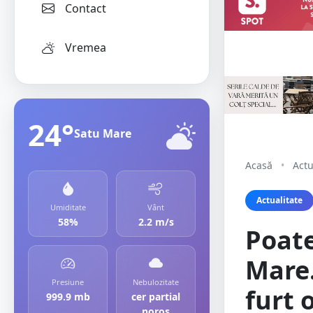
Contact
Vremea
24°
Satu Mare
Acasă
•
Actu
Actualitate
Umiditate
Vânt
58%
2.2 m/s
Poate
Mare.
Presiune
Nebulozitate
furt 
999.9 mb
cer partial
noros