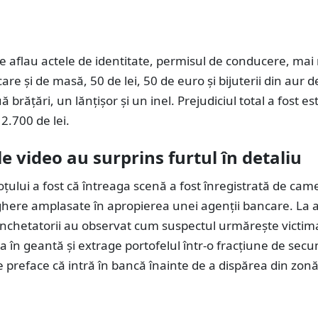
se aflau actele de identitate, permisul de conducere, mai
are și de masă, 50 de lei, 50 de euro și bijuterii din aur d
 brățări, un lănțișor și un inel. Prejudiciul total a fost es
2.700 de lei.
 video au surprins furtul în detaliu
țului a fost că întreaga scenă a fost înregistrată de cam
here amplasate în apropierea unei agenții bancare. La a
anchetatorii au observat cum suspectul urmărește victim
 în geantă și extrage portofelul într-o fracțiune de secu
 preface că intră în bancă înainte de a dispărea din zonă