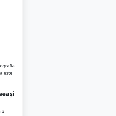
tografia
ia este
eeași
a a