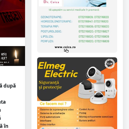
tă după
nta
n
ă
ă în