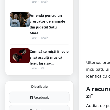
9 ore • Locale
Amendă pentru un
crescător de animale
din județul Satu
Mare....
9 ore • Locale
Cum să te miști în voie
și să asculți muzică
Ulterior, pr
lejer, fără să-...
0 ore • Life
inculpatului
identică cu 
Distribuie
A recuno
zi”
Facebook
Audiat de po