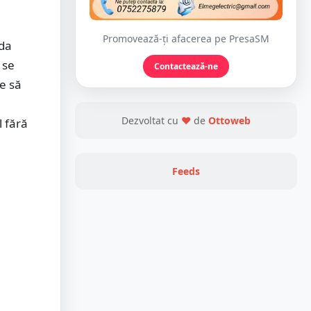
Promovează-ți afacerea pe PresaSM
ada
 se
Contactează-ne
e să
Dezvoltat cu
❤
de
Ottoweb
l fără
Feeds