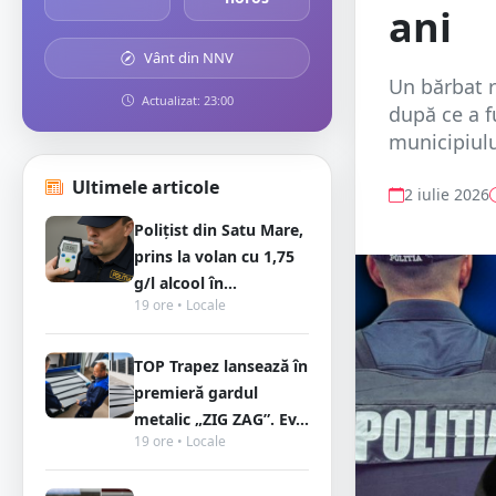
ani
Vânt din NNV
Un bărbat r
Actualizat: 23:00
după ce a fu
municipiulu
Ultimele articole
2 iulie 2026
Polițist din Satu Mare,
prins la volan cu 1,75
g/l alcool în...
19 ore • Locale
TOP Trapez lansează în
premieră gardul
metalic „ZIG ZAG”. Ev...
19 ore • Locale