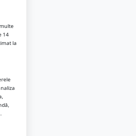
 multe
e 14
timat la
erele
naliza
a,
ndă,
.