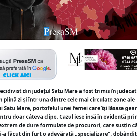
ecidivist din județul Satu Mare a fost trimis în judeca
în plină zi și într-una dintre cele mai circulate zone ale
i Satu Mare, portofelul unei femei care își lăsase gea
ntru doar câteva clipe. Cazul iese însă în evidență pri
 extrem de dure formulate de procurori, care susțin c
și-a făcut din furt o adevărată „specializare”, dobândit