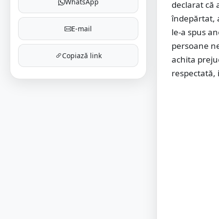
WhatsApp
declarat că 
îndepărtat, a
E-mail
le-a spus an
persoane ne
Copiază link
achita preju
respectată, 