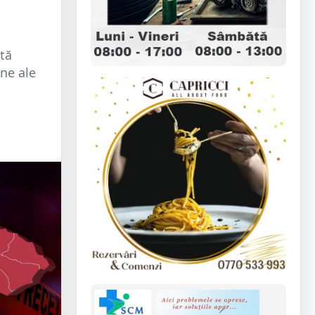
ată
one ale