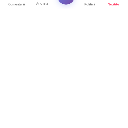
Anchete
Comentarii
Politică
Necitite
Ultimele articole
Mamă de doar 36 de ani, măcinată de
cancer. Doi copii luptă ...
21 ore • Locale
Un sătmărean acuză un centru medical că i-
a anulat consultaț...
20 ore • Locale
TRAGEDIE. Un tânăr român de doar 19 ani a
murit în timp ce c...
19 ore • Locale
Servicii de TOP în sănătate! Centru de
recuperare medicală P...