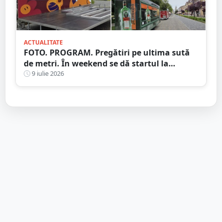
ACTUALITATE
FOTO. PROGRAM. Pregătiri pe ultima sută
de metri. În weekend se dă startul la
distracție. Începe Street Music Festival
9 iulie 2026