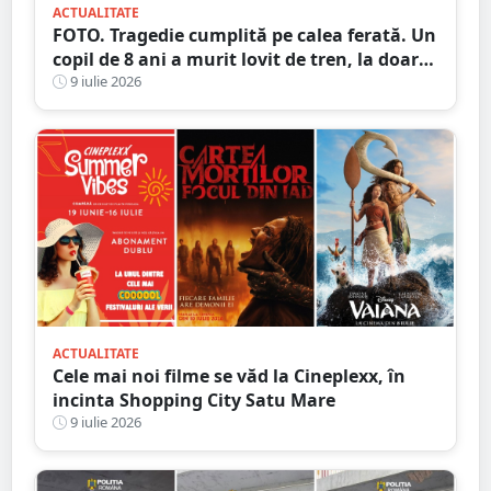
ACTUALITATE
FOTO. Tragedie cumplită pe calea ferată. Un
copil de 8 ani a murit lovit de tren, la doar
câteva minute după ce tatăl îi anunțase
9 iulie 2026
dispariția
ACTUALITATE
Cele mai noi filme se văd la Cineplexx, în
incinta Shopping City Satu Mare
9 iulie 2026