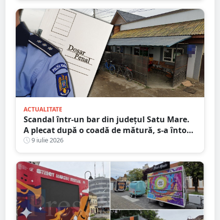
ACTUALITATE
Scandal într-un bar din județul Satu Mare.
A plecat după o coadă de mătură, s-a întors
și și-a lovit victima în cap
9 iulie 2026