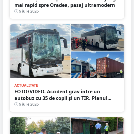
mai rapid spre Oradea, pasaj ultramodern
9 iulie 2026
ACTUALITATE
FOTO/VIDEO. Accident grav între un
autobuz cu 35 de copii și un TIR. Planul
Roșu de Intervenție, 12 victime la spital
9 iulie 2026