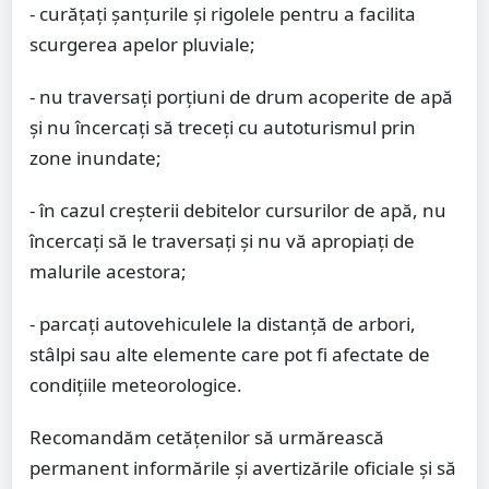
- curățați șanțurile și rigolele pentru a facilita
scurgerea apelor pluviale;
- nu traversați porțiuni de drum acoperite de apă
și nu încercați să treceți cu autoturismul prin
zone inundate;
- în cazul creșterii debitelor cursurilor de apă, nu
încercați să le traversați și nu vă apropiați de
malurile acestora;
- parcați autovehiculele la distanță de arbori,
stâlpi sau alte elemente care pot fi afectate de
condițiile meteorologice.
Recomandăm cetățenilor să urmărească
permanent informările și avertizările oficiale și să