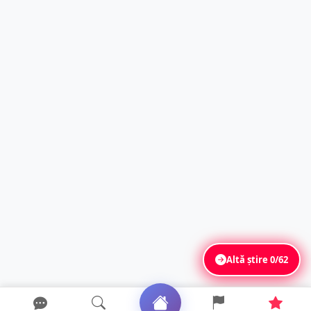
Altă știre
0/62