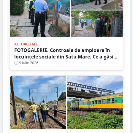
ACTUALITATE
FOTOGALERIE. Controale de amploare în
locuințele sociale din Satu Mare. Ce a găsit
Poliția Locală și ce amenzi s-au dat
9 iulie 2026