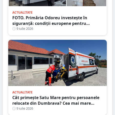
ACTUALITATE
FOTO. Primăria Odoreu investește în
siguranță: condiții europene pentru
polițiști. Sediul Poliției, complet reabilitat
9 iulie 2026
ACTUALITATE
Cât primește Satu Mare pentru persoanele
relocate din Dumbrava? Cea mai mare
alocare din țară
9 iulie 2026