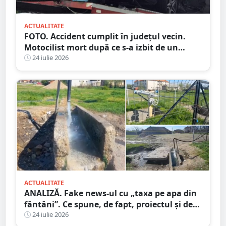
ACTUALITATE
FOTO. Accident cumplit în județul vecin.
Motocilist mort după ce s-a izbit de un
copac și un microbuz
24 iulie 2026
ACTUALITATE
ANALIZĂ. Fake news-ul cu „taxa pe apa din
fântâni”. Ce spune, de fapt, proiectul și de
unde a pornit dezinformarea
24 iulie 2026