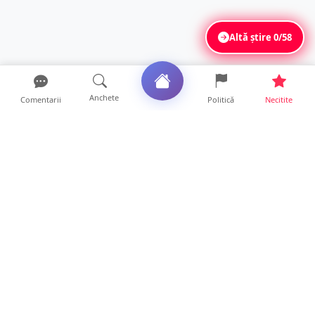
Altă știre
0/58
Anchete
Comentarii
Politică
Necitite
Ultimele articole
DRAMĂ. Bărbat găsit mort, astăzi, într-un
apartament din Sat...
11 ore • Locale
FOTO. Duster rămas fără puntea spate după
un impact violent....
11 ore • Locale