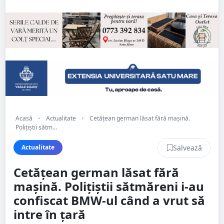
Acasă
•
Actualitate
•
Cetățean german lăsat fără mașină.
Polițiștii sătm...
Salvează
Actualitate
Cetățean german lăsat fără
mașină. Polițiștii sătmăreni i-au
confiscat BMW-ul când a vrut să
intre în țară