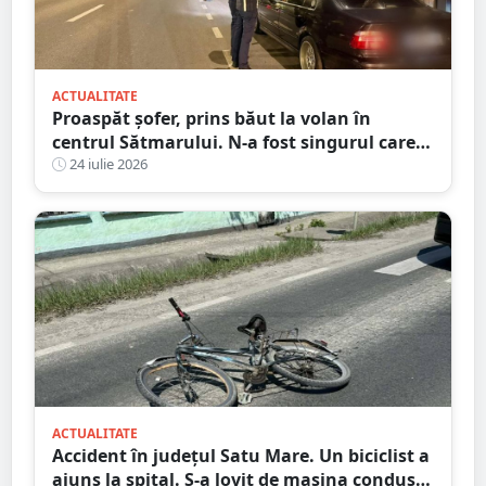
ACTUALITATE
Proaspăt șofer, prins băut la volan în
centrul Sătmarului. N-a fost singurul care a
călcat pe bec
24 iulie 2026
ACTUALITATE
Accident în județul Satu Mare. Un biciclist a
ajuns la spital. S-a lovit de mașina condusă