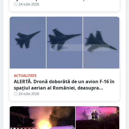
de un tânăr șofer
24 iulie 2026
ACTUALITATE
ALERTĂ. Dronă doborâtă de un avion F-16 în
spațiul aerian al României, deasupra
județului Buzău
24 iulie 2026