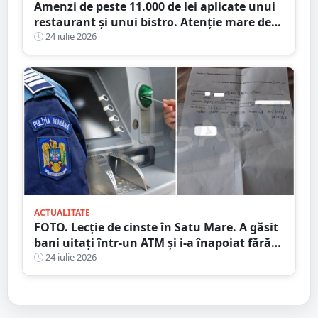
Amenzi de peste 11.000 de lei aplicate unui
restaurant și unui bistro. Atenție mare de
unde mâncați
24 iulie 2026
ACTUALITATE
FOTO. Lecție de cinste în Satu Mare. A găsit
bani uitați într-un ATM și i-a înapoiat fără
să stea pe gânduri
24 iulie 2026