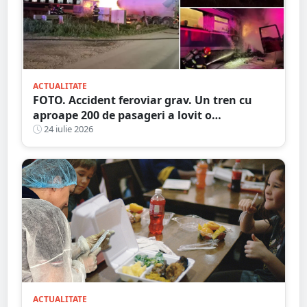
ACTUALITATE
FOTO. Accident feroviar grav. Un tren cu
aproape 200 de pasageri a lovit o
autocisternă, care a luat foc
24 iulie 2026
ACTUALITATE