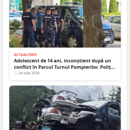
ACTUALITATE
Adolescent de 14 ani, inconștient după un
conflict în Parcul Turnul Pompierilor. Poliția
a deschis dosar penal
24 iulie 2026