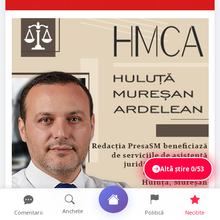
Altă știre
0/53
Anchete
Comentarii
Politică
Necitite