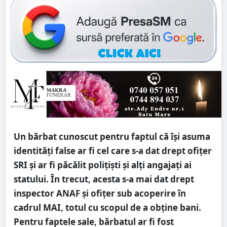
Un bărbat cunoscut pentru faptul că își asuma
identități false ar fi cel care s-a dat drept ofițer
SRI și ar fi păcălit polițiști și alți angajați ai
statului. În trecut, acesta s-a mai dat drept
inspector ANAF și ofițer sub acoperire în
cadrul MAI, totul cu scopul de a obține bani.
Pentru faptele sale, bărbatul ar fi fost