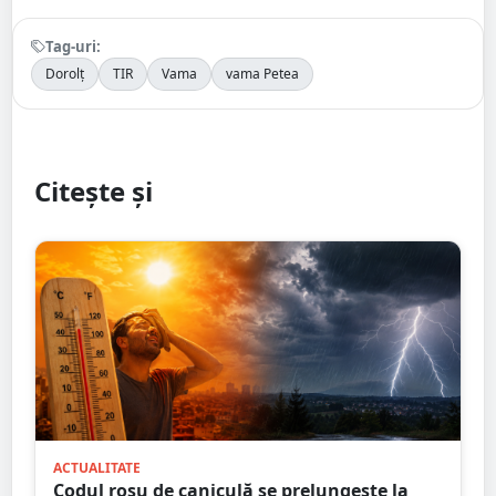
Tag-uri:
Dorolț
TIR
Vama
vama Petea
Citește și
ACTUALITATE
Codul roșu de caniculă se prelungește la