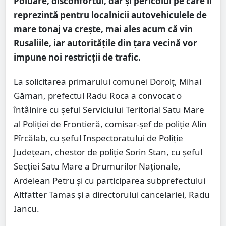
Poluare, disconfortul, dar și pericolul pe care îl
reprezintă pentru localnicii autovehiculele de
mare tonaj va crește, mai ales acum că vin
Rusaliile, iar autoritățile din țara vecină vor
impune noi restricții de trafic.
La solicitarea primarului comunei Dorolț, Mihai
Găman, prefectul Radu Roca a convocat o
întâlnire cu șeful Serviciului Teritorial Satu Mare
al Poliției de Frontieră, comisar-șef de poliție Alin
Pîrcălab, cu șeful Inspectoratului de Poliție
Județean, chestor de poliție Sorin Stan, cu șeful
Secției Satu Mare a Drumurilor Naționale,
Ardelean Petru și cu participarea subprefectului
Altfatter Tamas și a directorului cancelariei, Radu
Iancu.