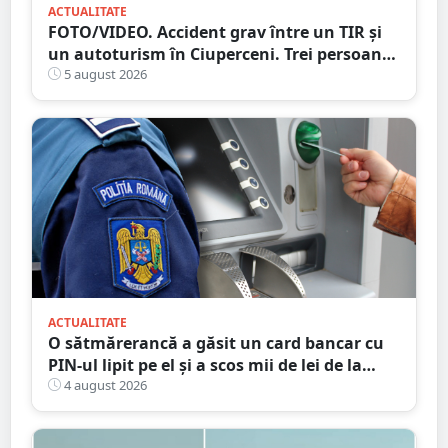
ACTUALITATE
FOTO/VIDEO. Accident grav între un TIR și
un autoturism în Ciuperceni. Trei persoane
implicate
5 august 2026
ACTUALITATE
O sătmărerancă a găsit un card bancar cu
PIN-ul lipit pe el și a scos mii de lei de la
bancomat
4 august 2026