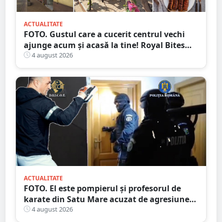
ACTUALITATE
FOTO. Gustul care a cucerit centrul vechi
ajunge acum și acasă la tine! Royal Bites
(fosta Zahana) livrează la domiciliu
4 august 2026
ACTUALITATE
FOTO. El este pompierul și profesorul de
karate din Satu Mare acuzat de agresiune
intimă asupra unui minor
4 august 2026