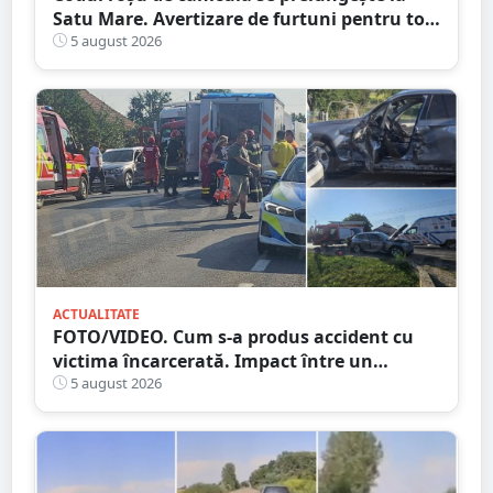
Satu Mare. Avertizare de furtuni pentru tot
județul
5 august 2026
ACTUALITATE
FOTO/VIDEO. Cum s-a produs accident cu
victima încarcerată. Impact între un
camion și o mașină, pe DN19
5 august 2026