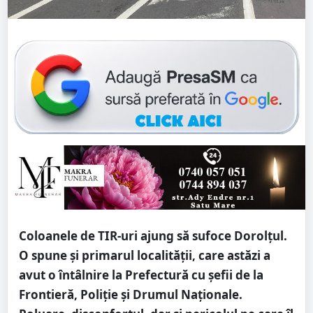
Coloanele de TIR-uri ajung să sufoce Dorolțul.
O spune și primarul localității, care astăzi a
avut o întâlnire la Prefectură cu șefii de la
Frontieră, Poliție și Drumul Naționale.