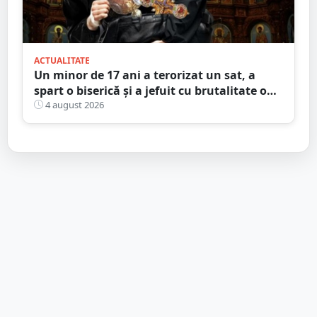
ACTUALITATE
Un minor de 17 ani a terorizat un sat, a
spart o biserică și a jefuit cu brutalitate o
bătrână de 80 de ani
4 august 2026