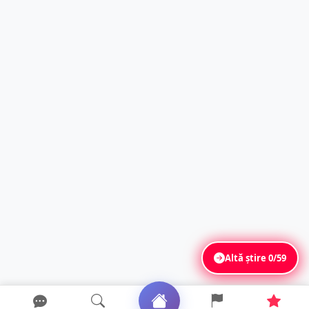
Altă știre
0/59