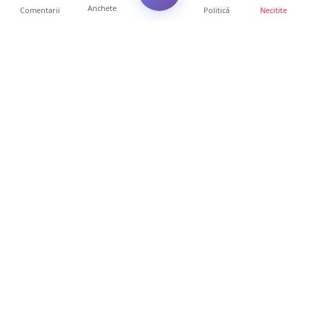
Anchete
Comentarii
Politică
Necitite
Ultimele articole
Servicii de TOP în sănătate! Centru de
recuperare medicală P...
16 ore • Locale
Profit pe seama neatenției șoferilor. Un site
din Ungaria vi...
14 ore • Life
Județul Satu Mare, codaș în regiune la
digitalizare. LISTA p...
14 ore • Locale
VIDEO. Soluție inedită împotriva arșiței. Ce
metodă de răcor...