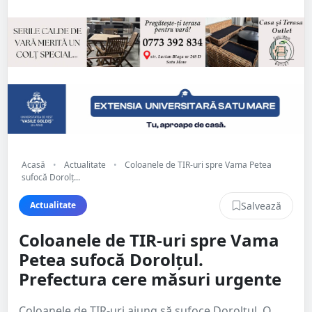
Acasă
•
Actualitate
•
Coloanele de TIR-uri spre Vama Petea
sufocă Dorolț...
Salvează
Actualitate
Coloanele de TIR-uri spre Vama
Petea sufocă Dorolțul.
Prefectura cere măsuri urgente
Coloanele de TIR-uri ajung să sufoce Dorolțul. O