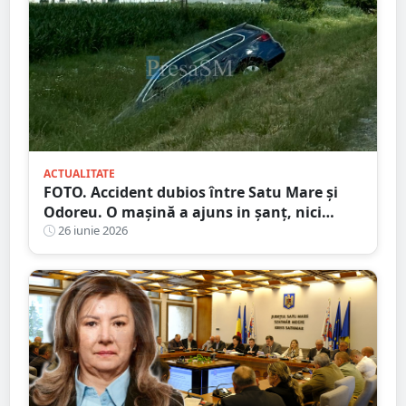
ACTUALITATE
FOTO. Accident dubios între Satu Mare și
Odoreu. O mașină a ajuns in șanț, nici
urmă de sofer
26 iunie 2026