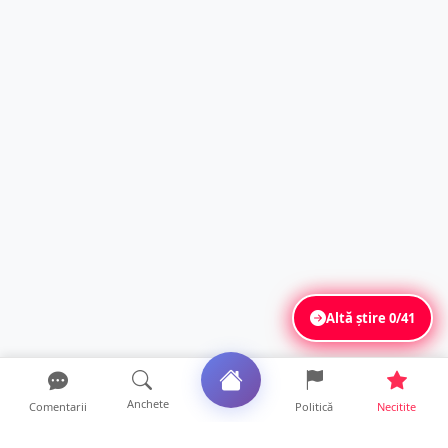
Altă știre
0/41
Anchete
Comentarii
Politică
Necitite