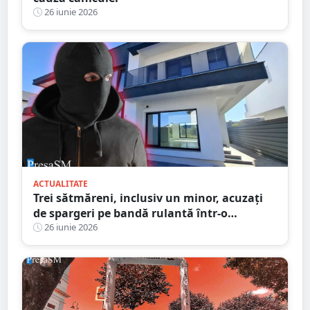
26 iunie 2026
ACTUALITATE
Trei sătmăreni, inclusiv un minor, acuzați
de spargeri pe bandă rulantă într-o
localitate din Satu Mare. Unul dintre ei,
26 iunie 2026
arestat preventiv