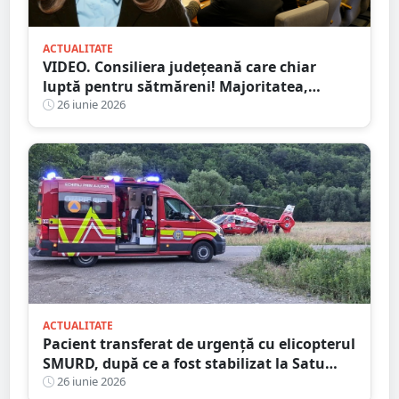
ACTUALITATE
VIDEO. Consiliera județeană care chiar
luptă pentru sătmăreni! Majoritatea,
”acontată” să doarmă-n scaun
26 iunie 2026
ACTUALITATE
Pacient transferat de urgență cu elicopterul
SMURD, după ce a fost stabilizat la Satu
Mare
26 iunie 2026