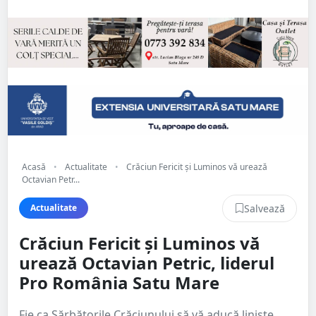
Acasă
•
Actualitate
•
Crăciun Fericit și Luminos vă urează
Octavian Petr...
Salvează
Actualitate
Crăciun Fericit și Luminos vă
urează Octavian Petric, liderul
Pro România Satu Mare
Fie ca Sărbătorile Crăciunului să vă aducă liniște,