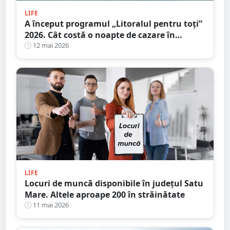
LIFE
A început programul „Litoralul pentru toţi”
2026. Cât costă o noapte de cazare în
principalele stațiuni de la Marea Neagră
12 mai 2026
LIFE
Locuri de muncă disponibile în județul Satu
Mare. Altele aproape 200 în străinătate
11 mai 2026