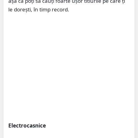
aşa că poţi să cauţi foarte uşor titlurile pe care ţi
le doreşti, în timp record.
Electrocasnice