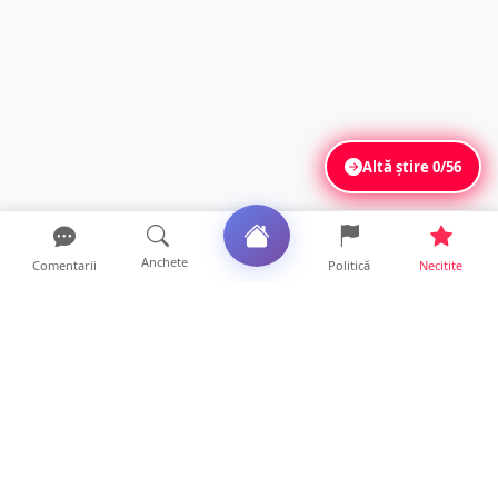
Altă știre
0/56
Anchete
Comentarii
Politică
Necitite
Ultimele articole
La ce ore va putea fi observată eclipsa de
soare la Satu Mar...
12 ore • Life