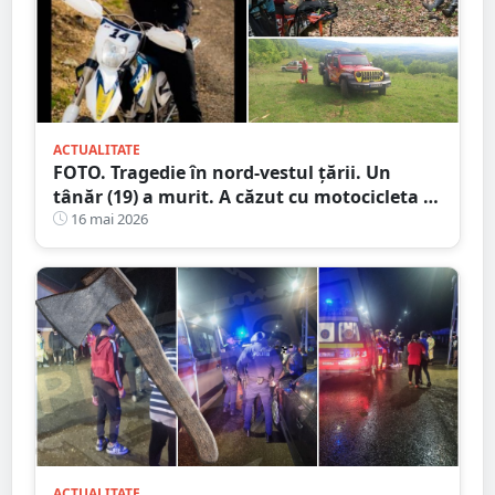
ACTUALITATE
FOTO. Tragedie în nord-vestul țării. Un
tânăr (19) a murit. A căzut cu motocicleta în
prăpastie
16 mai 2026
ACTUALITATE