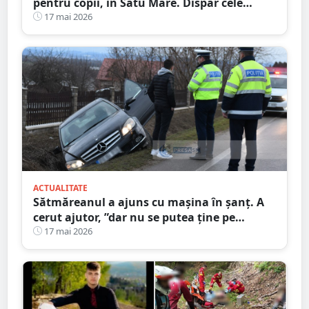
pentru copii, în Satu Mare. Dispar cele
tradiționale
17 mai 2026
ACTUALITATE
Sătmăreanul a ajuns cu mașina în șanț. A
cerut ajutor, ”dar nu se putea ține pe
picioare”. Martorii au sunat la 112
17 mai 2026