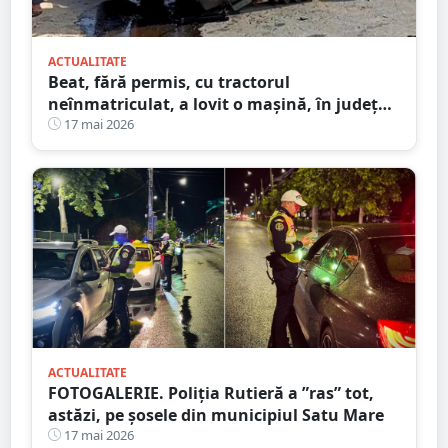
ACTUALITATE
Beat, fără permis, cu tractorul
neînmatriculat, a lovit o mașină, în județul
Satu Mare
17 mai 2026
ACTUALITATE
FOTOGALERIE. Poliția Rutieră a ”ras” tot,
astăzi, pe șosele din municipiul Satu Mare
17 mai 2026