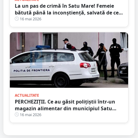
La un pas de crimă în Satu Mare! Femeie
bătută până la inconștiență, salvată de cei
4 copilași
16 mai 2026
ACTUALITATE
PERCHEZIȚII. Ce au găsit polițiștii într-un
magazin alimentar din municipiul Satu
Mare
16 mai 2026