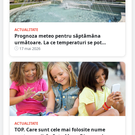
ACTUALITATE
Prognoza meteo pentru săptămâna
următoare. La ce temperaturi se pot
aștepta sătmărenii
17 mai 2026
ACTUALITATE
TOP. Care sunt cele mai folosite nume