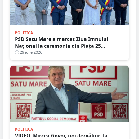
POLITICA
PSD Satu Mare a marcat Ziua Imnului
Național la ceremonia din Piața 25
Octombrie
29 iulie 2026
POLITICA
VIDEO. Mircea Govor, noi dezvăluiri la