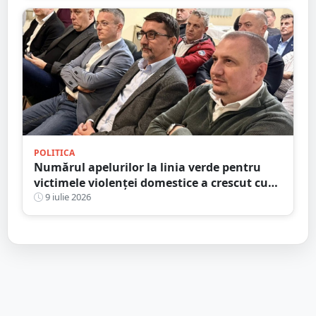
POLITICA
Numărul apelurilor la linia verde pentru
victimele violenței domestice a crescut cu
aproape 40%. Parlamentarii UDMR Satu
9 iulie 2026
Mare îndeamnă victimele să ceară ajutor