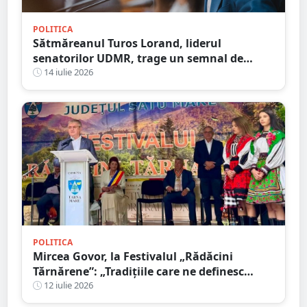
POLITICA
Sătmăreanul Turos Lorand, liderul
senatorilor UDMR, trage un semnal de
alarmă cu privire la anticipate: ”Ar pune
14 iulie 2026
țara într-o vulnerabilitate uriașă”
POLITICA
Mircea Govor, la Festivalul „Rădăcini
Tărnărene”: „Tradițiile care ne definesc
merită păstrate, promovate și duse mai
12 iulie 2026
departe”