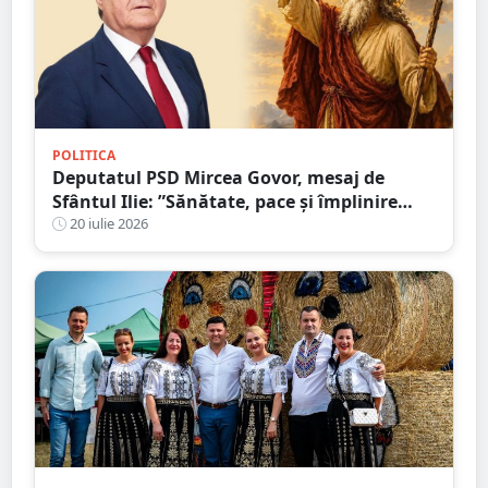
POLITICA
Deputatul PSD Mircea Govor, mesaj de
Sfântul Ilie: ”Sănătate, pace și împlinire
tuturor celor care sărbătoresc această zi”
20 iulie 2026