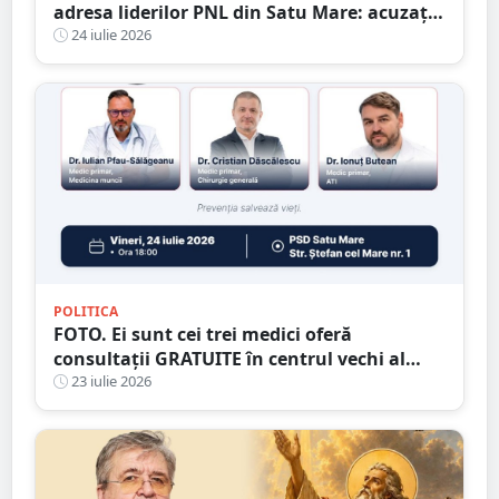
adresa liderilor PNL din Satu Mare: acuzații
privind terenuri, programul „Masa
24 iulie 2026
Sănătoasă” și utilizarea banilor publici
POLITICA
FOTO. Ei sunt cei trei medici oferă
consultații GRATUITE în centrul vechi al
municipiului Satu Mare
23 iulie 2026