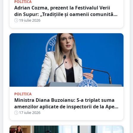
POLITICA
Adrian Cozma, prezent la Festivalul Verii
din Supur: „Tradițiile și oamenii comunității
dau identitate locurilor în care trăim”
19 iulie 2026
POLITICA
Ministra Diana Buzoianu: S-a triplat suma
amenzilor aplicate de inspectorii de la Apele
Române
17 iulie 2026