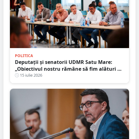
POLITICA
Deputații și senatorii UDMR Satu Mare:
„Obiectivul nostru rămâne să fim alături de
comunitățile locale”
15 iulie 2026