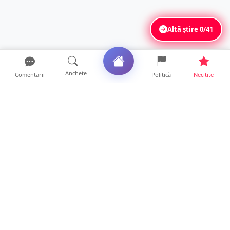
Altă știre
0/41
Anchete
Comentarii
Politică
Necitite
Ultimele articole
ANCHETĂ. Acuzații explozive la DGASPC
Satu Mare! Salarii uri...
18 ore • Anchete
FOTO/VIDEO. Accident cumplit! Impact
frontal între un TIR și...
16 ore • Locale