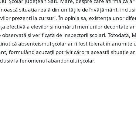
lui Școlar Județean Satu Mare, despre care afirmă că ar 
unoască situația reală din unitățile de învățământ, inclusi
ilor prezenți la cursuri. În opinia sa, existența unor dif
ța efectivă a elevilor și numărul meniurilor decontate ar 
e observată și verificată de inspectorii școlari. Totodată, 
inut că absenteismul școlar ar fi fost tolerat în anumite u
t, formulând acuzații potrivit cărora această situație ar 
nclusiv la fenomenul abandonului școlar.