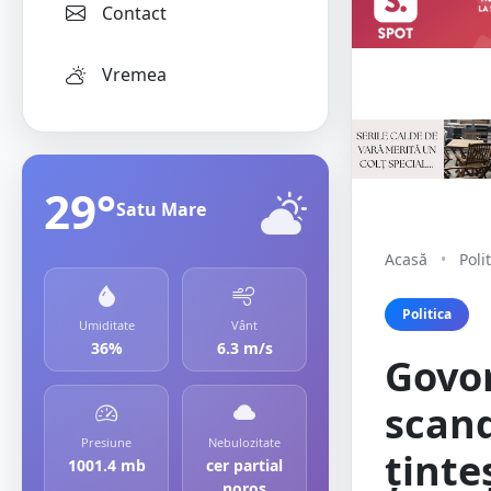
Contact
Vremea
29°
Satu Mare
Acasă
•
Poli
Politica
Umiditate
Vânt
36%
6.3 m/s
Govor
scand
Presiune
Nebulozitate
ținte
1001.4 mb
cer partial
noros