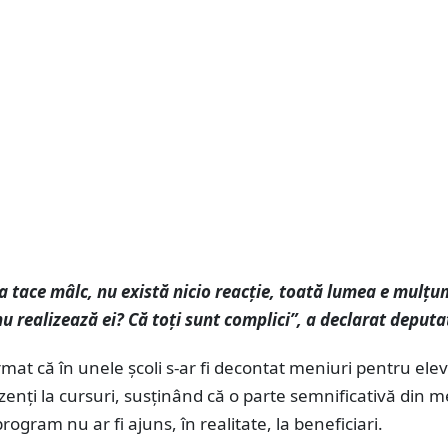
 tace mâlc, nu există nicio reacție, toată lumea e mulțu
 nu realizează ei? Că toți sunt complici”, a declarat deputa
rmat că în unele școli s-ar fi decontat meniuri pentru elev
enți la cursuri, susținând că o parte semnificativă din m
program nu ar fi ajuns, în realitate, la beneficiari.