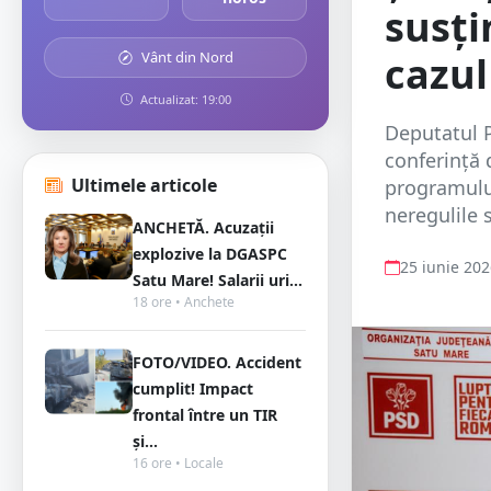
susți
Vânt din Nord
cazu
Actualizat: 19:00
Deputatul P
conferință 
Ultimele articole
programulu
neregulile 
ANCHETĂ. Acuzații
explozive la DGASPC
25 iunie 20
Satu Mare! Salarii uri...
18 ore • Anchete
FOTO/VIDEO. Accident
cumplit! Impact
frontal între un TIR
și...
16 ore • Locale