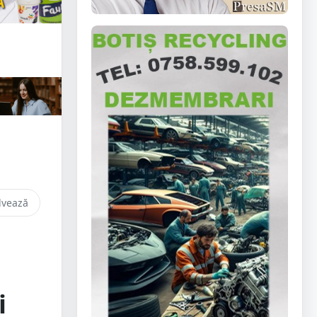
lvează
i