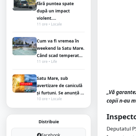
fără puntea spate
după un impact
violent....
11 ore • Locale
Cum va fi vremea în
weekend la Satu Mare.
Când scad temperat...
11 ore • Life
Satu Mare, sub
avertizare de caniculă
„Vă garante
și furtuni. Se anunță ...
10 ore • Locale
copii n-au m
Inspecto
Distribuie
Deputatul PS
Facebook