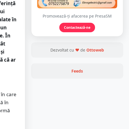
ferință
ui
Promovează-ți afacerea pe PresaSM
late în
-un
Contactează-ne
e. În
tât
Dezvoltat cu
❤
de
Ottoweb
și
ă că ar
Feeds
 în care
ă în
formă