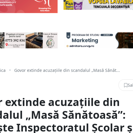
tica
•
Govor extinde acuzațiile din scandalul „Masă Sănăt...
Sa
 extinde acuzațiile din
alul „Masă Sănătoasă”:
ște Inspectoratul Școlar ș