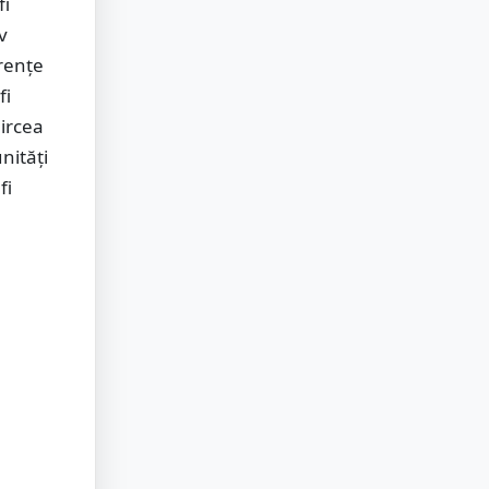
fi
v
erențe
fi
Mircea
nități
fi