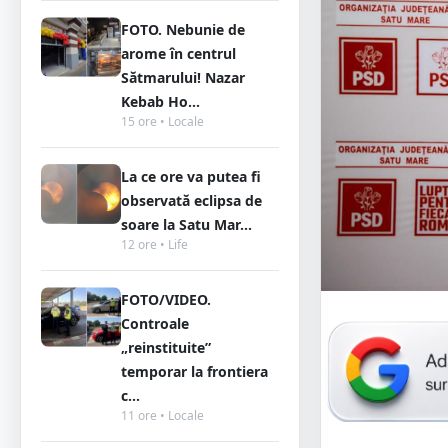
FOTO. Nebunie de
arome în centrul
Sătmarului! Nazar
Kebab Ho...
15 ore • Locale
La ce ore va putea fi
observată eclipsa de
soare la Satu Mar...
12 ore • Life
FOTO/VIDEO.
Controale
„reinstituite”
temporar la frontiera
c...
11 ore • Locale