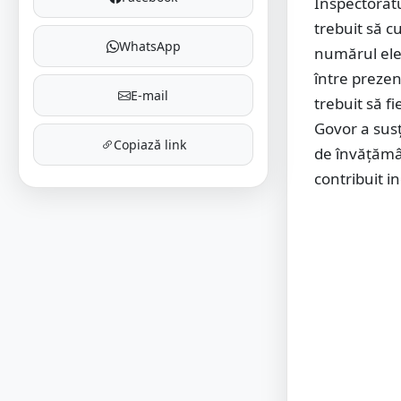
Inspectoratu
trebuit să c
WhatsApp
numărul elev
între prezen
E-mail
trebuit să fi
Govor a susț
Copiază link
de învățămân
contribuit i