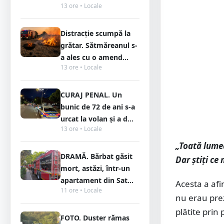
13 ore • Locale
Distracție scumpă la
grătar. Sătmăreanul s-
a ales cu o amend...
13 ore • Locale
CURAJ PENAL. Un
bunic de 72 de ani s-a
urcat la volan și a d...
13 ore • Locale
„Toată lumea
DRAMĂ. Bărbat găsit
Dar știți ce
mort, astăzi, într-un
apartament din Sat...
Acesta a afi
11 ore • Locale
nu erau prez
plătite prin 
FOTO. Duster rămas