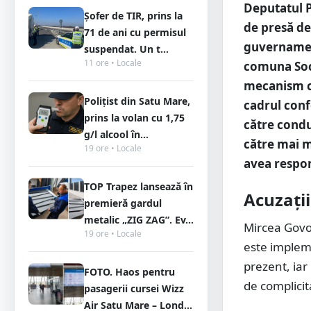
Deputatul P
Șofer de TIR, prins la
de presă d
71 de ani cu permisul
guvernamen
suspendat. Un t...
11 ore • Locale
comuna Soco
mecanism car
Polițist din Satu Mare,
cadrul confe
prins la volan cu 1,75
către condu
g/l alcool în...
către mai m
19 ore • Locale
avea respons
TOP Trapez lansează în
Acuzații
premieră gardul
metalic „ZIG ZAG”. Ev...
Mircea Govor
19 ore • Locale
este implem
prezent, iar 
FOTO. Haos pentru
de complicit
pasagerii cursei Wizz
Air Satu Mare – Lond...