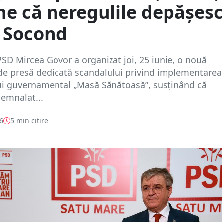
ne că neregulile depășes
l Socond
SD Mircea Govor a organizat joi, 25 iunie, o nouă
de presă dedicată scandalului privind implementarea
i guvernamental „Masă Sănătoasă”, susținând că
semnalat...
26
5 min citire