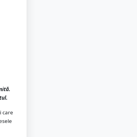
mită.
tul.
i care
esele