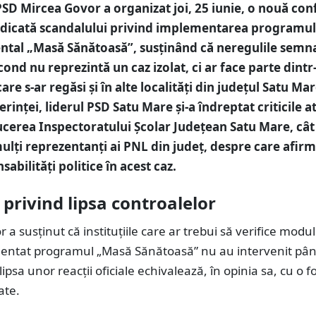
SD Mircea Govor a organizat joi, 25 iunie, o nouă con
edicată scandalului privind implementarea programul
tal „Masă Sănătoasă”, susținând că neregulile semna
nd nu reprezintă un caz izolat, ci ar face parte dintr
e s-ar regăsi și în alte localități din județul Satu Mar
rinței, liderul PSD Satu Mare și-a îndreptat criticile a
cerea Inspectoratului Școlar Județean Satu Mare, cât 
ulți reprezentanți ai PNL din județ, despre care afirm
abilități politice în acest caz.
 privind lipsa controalelor
 a susținut că instituțiile care ar trebui să verifice modul
entat programul „Masă Sănătoasă” nu au intervenit pân
lipsa unor reacții oficiale echivalează, în opinia sa, cu o 
ate.