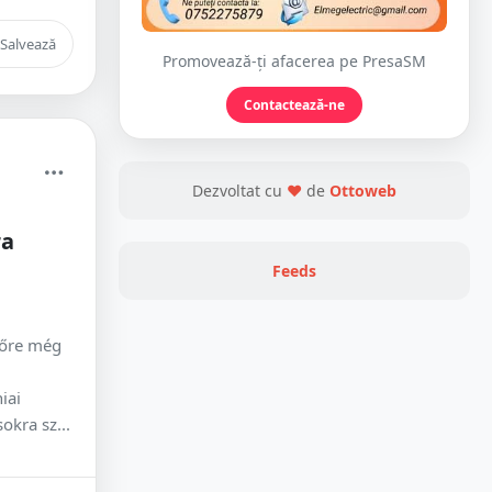
Salvează
Promovează-ți afacerea pe PresaSM
Contactează-ne
Dezvoltat cu
❤
de
Ottoweb
ra
Feeds
lőre még
iai
kra sz...