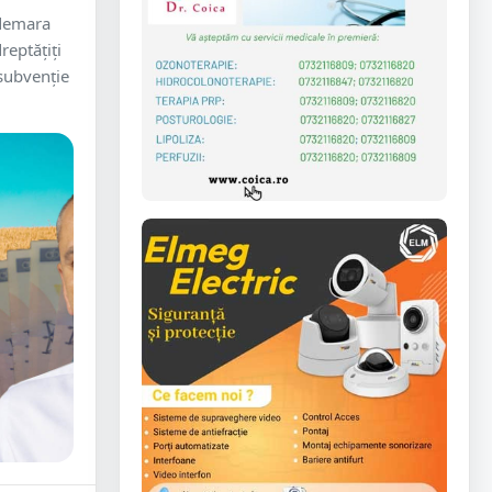
 demara
reptățiți
 subvenție