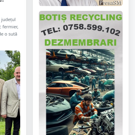
 județul
c fermier,
de o sută