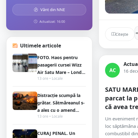
Vânt din NNE
Actualizat: 16:00
Citește
Ultimele articole
FOTO. Haos pentru
Actua
pasagerii cursei Wizz
AC
16 dec
Air Satu Mare – Lond...
13 ore • Locale
SATU MARE.
Distracție scumpă la
parcat la 
grătar. Sătmăreanul s-
că avea tr
a ales cu o amend...
13 ore • Locale
Un eveniment m
loc săptămâna a
CURAJ PENAL. Un
combustibil din