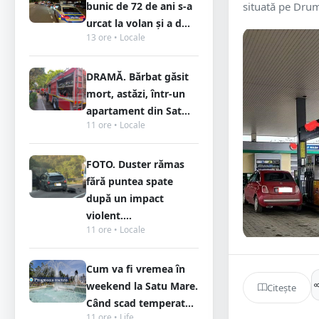
bunic de 72 de ani s-a
situată pe Drum
urcat la volan și a d...
13 ore • Locale
DRAMĂ. Bărbat găsit
mort, astăzi, într-un
apartament din Sat...
11 ore • Locale
FOTO. Duster rămas
fără puntea spate
după un impact
violent....
11 ore • Locale
Cum va fi vremea în
weekend la Satu Mare.
Citește
Când scad temperat...
11 ore • Life