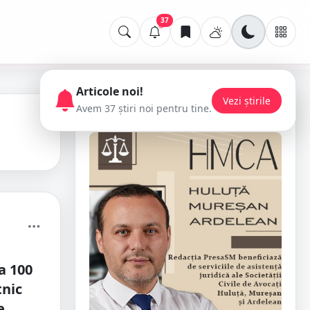
37
Articole noi!
Vezi știrile
Avem 37 știri noi pentru tine.
📢 Publicitate
a 100
tnic
e.