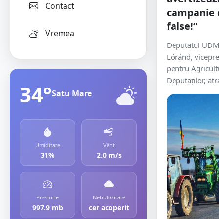
Contact
campanie 
false!”
Vremea
Deputatul UDM
Lóránd, vicepre
pentru Agricul
Deputaților, atr
34°
Satu Mare
Umiditate
Vânt
31%
2.0 m/s
Presiune
Nebulozitate
997.9 mb
cer acoperit