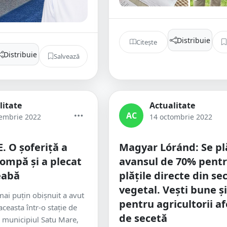
Distribuie
Citește
Distribuie
Salvează
litate
Actualitate
AC
embrie 2022
14 octombrie 2022
 O șoferiță a
Magyar Lóránd: Se pl
pompă și a plecat
avansul de 70% pent
eabă
plățile directe din se
vegetal. Vești bune și
ai puțin obișnuit a avut
pentru agricultorii af
ceasta într-o stație de
de secetă
 municipiul Satu Mare,