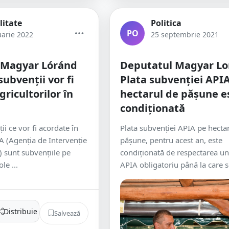
litate
Politica
PO
uarie 2022
25 septembrie 2021
 Magyar Lóránd
Deputatul Magyar Lo
subvenții vor fi
Plata subvenției API
ricultorilor în
hectarul de pășune e
condiționată
i ce vor fi acordate în
Plata subvenției APIA pe hecta
A (Agenția de Intervenție
pășune, pentru acest an, este
e) sunt subvențiile pe
condiționată de respectarea u
le ...
APIA obligatoriu până la care se
Distribuie
Salvează