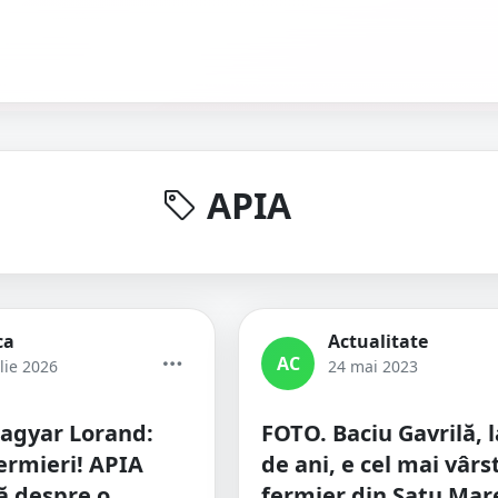
APIA
ca
Actualitate
AC
lie 2026
24 mai 2023
agyar Lorand:
FOTO. Baciu Gavrilă, l
fermieri! APIA
de ani, e cel mai vârs
ă despre o
fermier din Satu Mar