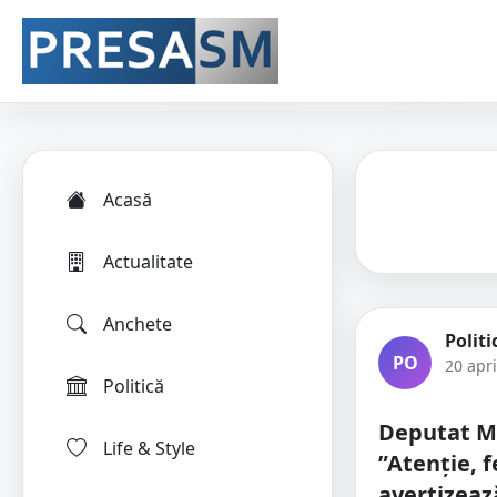
Acasă
Actualitate
Anchete
Politi
PO
20 apri
Politică
Deputat M
Life & Style
”Atenție, 
avertizeaz