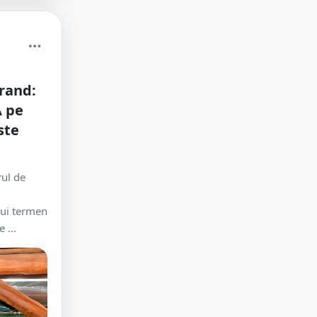
rand:
A pe
ste
rul de
nui termen
 ...