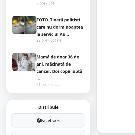
0 ore • Life
FOTO. Tinerii polițiști
care nu dorm noaptea
la serviciu! Au...
22 ore • Locale
Mamă de doar 36 de
ani, măcinată de
cancer. Doi copii luptă
...
21 ore • Locale
Distribuie
Facebook