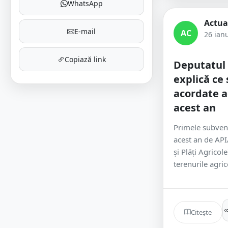
WhatsApp
Actua
E-mail
AC
26 ian
Copiază link
Deputatul
explică ce 
acordate ag
acest an
Primele subvenți
acest an de API
și Plăți Agricol
terenurile agrico
Citește