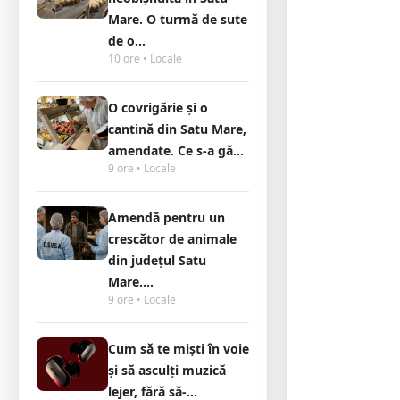
Mare. O turmă de sute
de o...
10 ore • Locale
O covrigărie și o
cantină din Satu Mare,
amendate. Ce s-a gă...
9 ore • Locale
Amendă pentru un
crescător de animale
din județul Satu
Mare....
9 ore • Locale
Cum să te miști în voie
și să asculți muzică
lejer, fără să-...