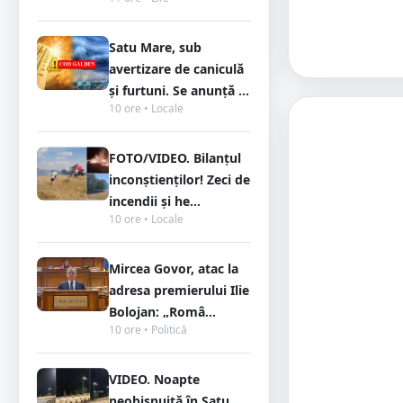
Satu Mare, sub
avertizare de caniculă
și furtuni. Se anunță ...
10 ore • Locale
FOTO/VIDEO. Bilanțul
inconștienților! Zeci de
incendii și he...
10 ore • Locale
Mircea Govor, atac la
adresa premierului Ilie
Bolojan: „Româ...
10 ore • Politică
VIDEO. Noapte
neobișnuită în Satu