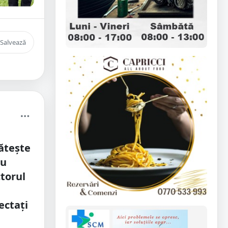
Salvează
ătește
ru
ctorul
ectați