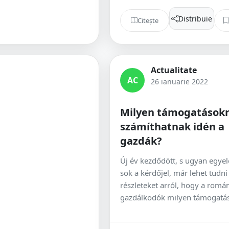
Distribuie
Citește
Actualitate
AC
26 ianuarie 2022
Milyen támogatások
számíthatnak idén a
gazdák?
Új év kezdődött, s ugyan egye
sok a kérdőjel, már lehet tudni
részleteket arról, hogy a román
gazdálkodók milyen támogatáso