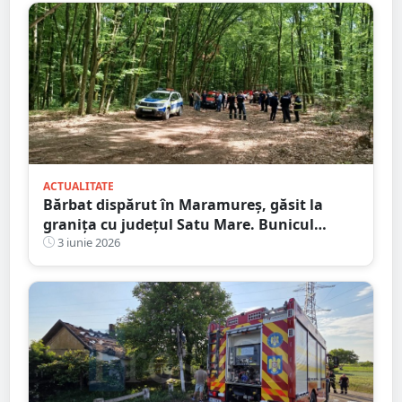
ACTUALITATE
Bărbat dispărut în Maramureș, găsit la
granița cu județul Satu Mare. Bunicul
plecase la căutat de ciuperci
3 iunie 2026