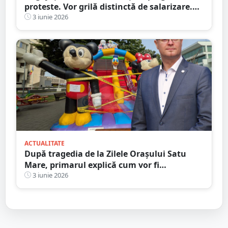
proteste. Vor grilă distinctă de salarizare.
Cu cât spun sindicaliștii că scad salariile la
3 iunie 2026
Fisc
ACTUALITATE
După tragedia de la Zilele Orașului Satu
Mare, primarul explică cum vor fi
despăgubiți comercianții. De ce NU a
3 iunie 2026
permis redeschiderea