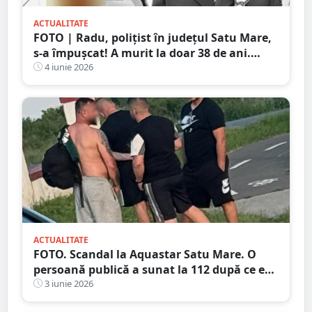
ACTUALITATE
FOTO | Radu, polițist în județul Satu Mare,
s-a împușcat! A murit la doar 38 de ani.
Avea doi copii
4 iunie 2026
ACTUALITATE
FOTO. Scandal la Aquastar Satu Mare. O
persoană publică a sunat la 112 după ce era
să fie bătut de patru indivizi
3 iunie 2026