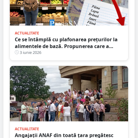
ACTUALITATE
Ce se întâmplă cu plafonarea prețurilor la
alimentele de bază. Propunerea care a
trecut de comisie
3 iunie 2026
ACTUALITATE
Angajații ANAF din toată țara pregătesc