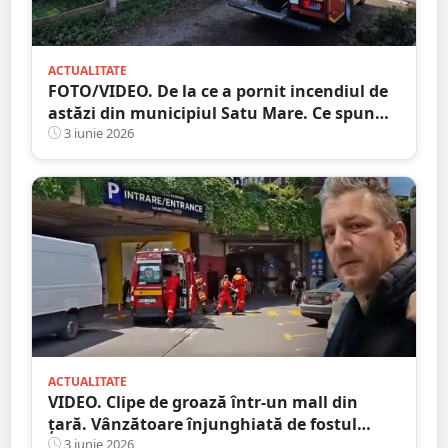
ACTUALITATE
FOTO/VIDEO. De la ce a pornit incendiul de
astăzi din municipiul Satu Mare. Ce spun
pompierii
3 iunie 2026
ACTUALITATE
VIDEO. Clipe de groază într-un mall din
țară. Vânzătoare înjunghiată de fostul
iubit. A urmărit-o cu cuțitul printre rafturi
3 iunie 2026