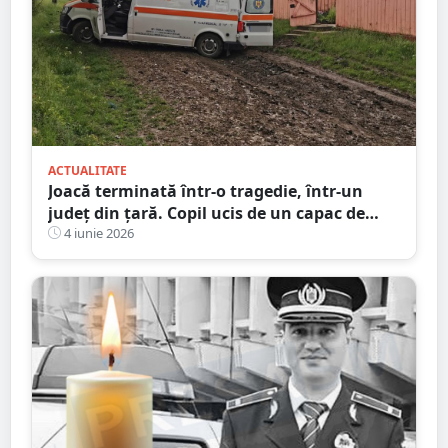
ACTUALITATE
Joacă terminată într-o tragedie, într-un
județ din țară. Copil ucis de un capac de
canalizare
4 iunie 2026