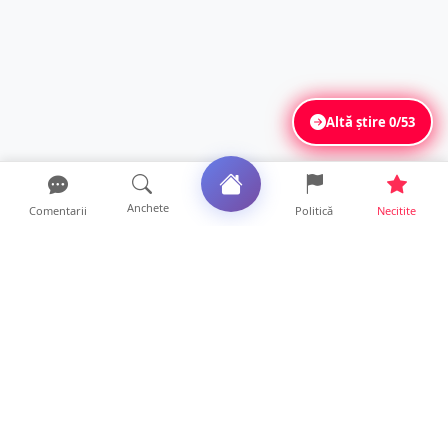
Altă știre
0/53
Anchete
Comentarii
Politică
Necitite
Ultimele articole
Polițist din Satu Mare, prins la volan cu 1,75
g/l alcool în...
19 ore • Locale
TOP Trapez lansează în premieră gardul
metalic „ZIG ZAG”. Ev...