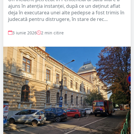
ajuns în atenția instanței, după ce un deținut aflat
deja în executarea unei alte pedepse a fost trimis în
judecată pentru distrugere, în stare de rec...
3 iunie 2026
2 min citire