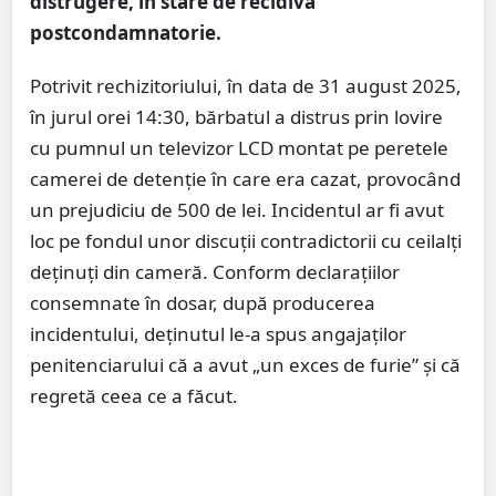
distrugere, în stare de recidivă
postcondamnatorie.
Potrivit rechizitoriului, în data de 31 august 2025,
în jurul orei 14:30, bărbatul a distrus prin lovire
cu pumnul un televizor LCD montat pe peretele
camerei de detenție în care era cazat, provocând
un prejudiciu de 500 de lei. Incidentul ar fi avut
loc pe fondul unor discuții contradictorii cu ceilalți
deținuți din cameră. Conform declarațiilor
consemnate în dosar, după producerea
incidentului, deținutul le-a spus angajaților
penitenciarului că a avut „un exces de furie” și că
regretă ceea ce a făcut.