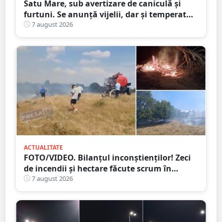
Satu Mare, sub avertizare de caniculă și
furtuni. Se anunță vijelii, dar și temperaturi
ridicate. Avertizarea ANM
7 august 2026
ACTUALITATE
FOTO/VIDEO. Bilanțul inconștienților! Zeci
de incendii și hectare făcute scrum în
județul Satu Mare
7 august 2026