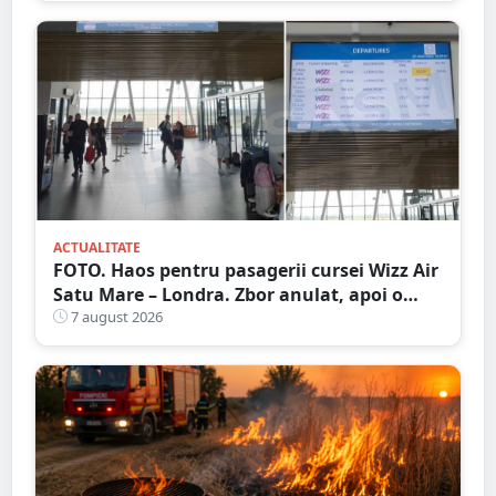
ACTUALITATE
FOTO. Haos pentru pasagerii cursei Wizz Air
Satu Mare – Londra. Zbor anulat, apoi o
nouă întârziere. Fără explicații clare
7 august 2026