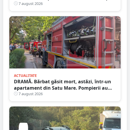
Satu Mare
7 august 2026
ACTUALITATE
DRAMĂ. Bărbat găsit mort, astăzi, într-un
apartament din Satu Mare. Pompierii au
spart ușa
7 august 2026