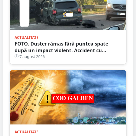
ACTUALITATE
FOTO. Duster rămas fără puntea spate
după un impact violent. Accident cu
implicarea unei mașini din Satu Mare
7 august 2026
ACTUALITATE