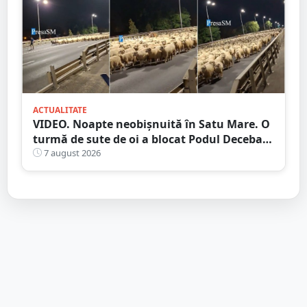
ACTUALITATE
VIDEO. Noapte neobișnuită în Satu Mare. O
turmă de sute de oi a blocat Podul Decebal.
Gest de apreciat al ciobanului
7 august 2026