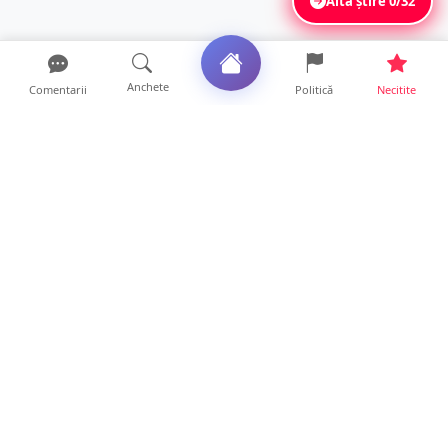
Altă știre
0/32
Anchete
Comentarii
Politică
Necitite
Ultimele articole
Accident cu trei victime în județul Satu
Mare. O mașină a aj...
21 ore • Locale
FOTO. Poliția explică modul în care s-a
produs accidentul di...
19 ore • Locale
SCANDAL lângă un club din Satu Mare! Un
tânăr a fost făcut K...
19 ore • Locale