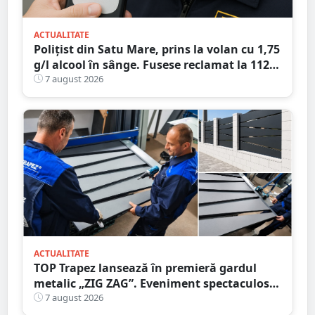
ACTUALITATE
Polițist din Satu Mare, prins la volan cu 1,75
g/l alcool în sânge. Fusese reclamat la 112
că circula pe contrasens
7 august 2026
ACTUALITATE
TOP Trapez lansează în premieră gardul
metalic „ZIG ZAG”. Eveniment spectaculos
în Grădina Romei
7 august 2026