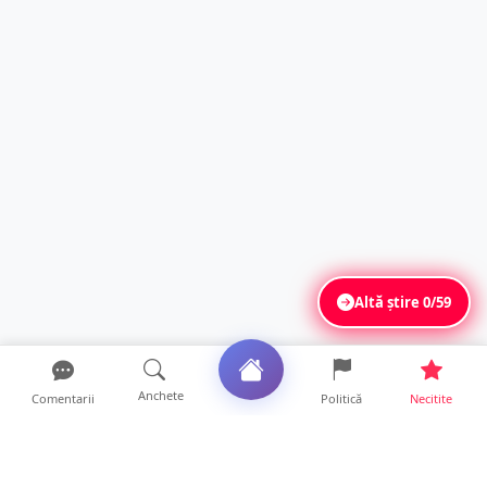
Altă știre
0/59
Anchete
Comentarii
Politică
Necitite
Ultimele articole