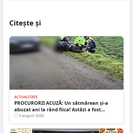
Citește și
ACTUALITATE
PROCURORII ACUZĂ: Un sătmărean și-a
abuzat ani la rând fiica! Astăzi a fost
arestat!
5 august 2026