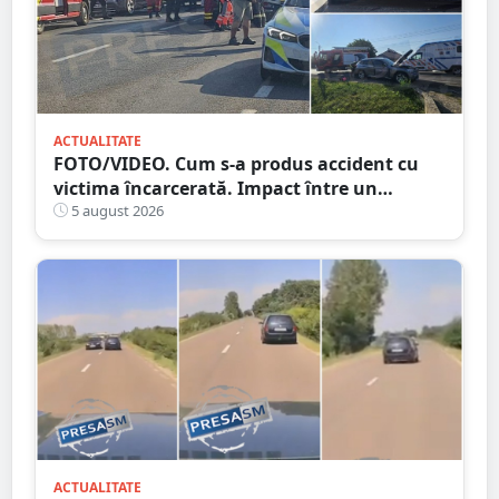
ACTUALITATE
FOTO/VIDEO. Cum s-a produs accident cu
victima încarcerată. Impact între un
camion și o mașină, pe DN19
5 august 2026
ACTUALITATE