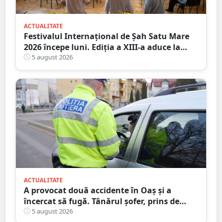
ACTUALITATE
Festivalul Internațional de Șah Satu Mare
2026 începe luni. Ediția a XIII-a aduce la
start peste 120 de participanți și șahiști din
5 august 2026
șase țări.
ACTUALITATE
A provocat două accidente în Oaș și a
încercat să fugă. Tânărul șofer, prins de
polițiștii sătmăreni. Încălcări grave ale
5 august 2026