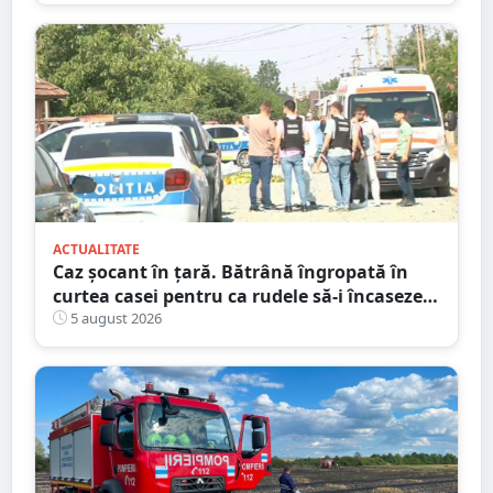
Codului Rutier
ACTUALITATE
Caz șocant în țară. Bătrână îngropată în
curtea casei pentru ca rudele să-i încaseze
pensia
5 august 2026