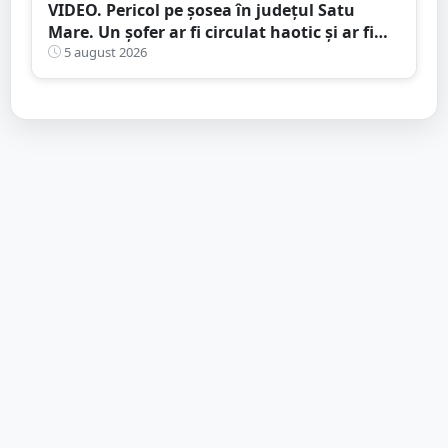
VIDEO. Pericol pe șosea în județul Satu
Mare. Un șofer ar fi circulat haotic și ar fi
intrat de mai multe ori pe contrasens
5 august 2026