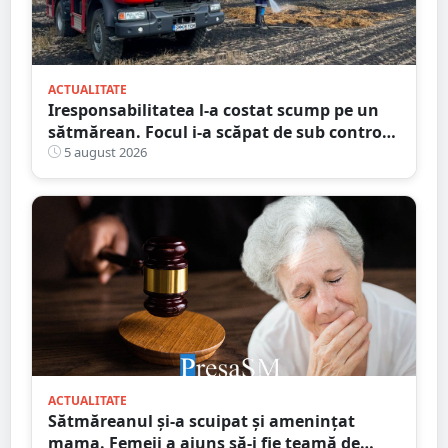
ACTUALITATE
Iresponsabilitatea l-a costat scump pe un
sătmărean. Focul i-a scăpat de sub control.
La un pas să producă pagube majore
5 august 2026
ACTUALITATE
Sătmăreanul și-a scuipat și amenințat
mama. Femeii a ajuns să-i fie teamă de