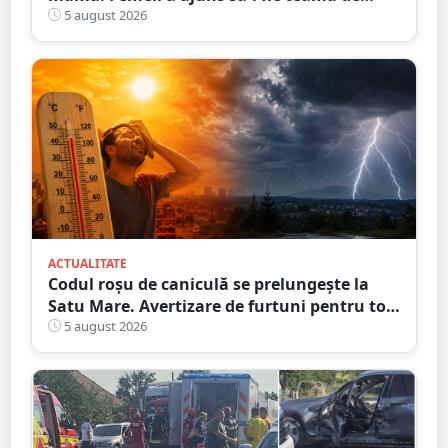
propriul fiu. Ce au decis magistrații
5 august 2026
ACTUALITATE
Codul roșu de caniculă se prelungește la
Satu Mare. Avertizare de furtuni pentru tot
județul
5 august 2026