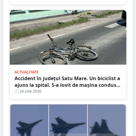
ACTUALITATE
Accident în județul Satu Mare. Un biciclist a
ajuns la spital. S-a lovit de mașina condusă
de un tânăr șofer
24 iulie 2026