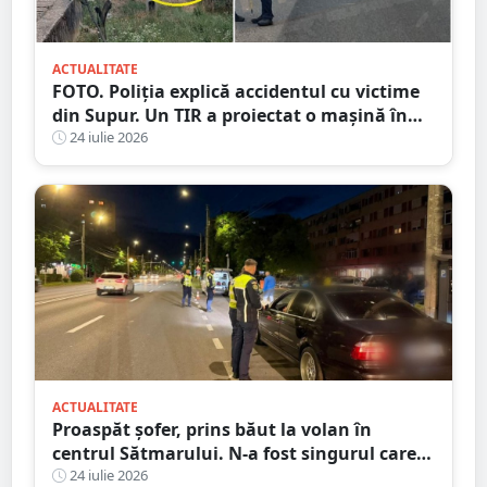
ACTUALITATE
FOTO. Poliția explică accidentul cu victime
din Supur. Un TIR a proiectat o mașină în
șanț
24 iulie 2026
ACTUALITATE
Proaspăt șofer, prins băut la volan în
centrul Sătmarului. N-a fost singurul care a
călcat pe bec
24 iulie 2026