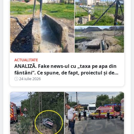
ACTUALITATE
ANALIZĂ. Fake news-ul cu „taxa pe apa din
fântâni”. Ce spune, de fapt, proiectul și de
unde a pornit dezinformarea
24 iulie 2026