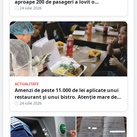
aproape 200 de pasageri a lovit o
autocisternă, care a luat foc
24 iulie 2026
ACTUALITATE
Amenzi de peste 11.000 de lei aplicate unui
restaurant și unui bistro. Atenție mare de
unde mâncați
24 iulie 2026