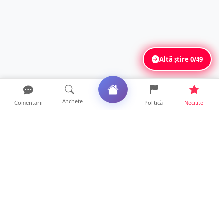
Altă știre
0/49
Anchete
Comentarii
Politică
Necitite
Ultimele articole
Mamă de doar 36 de ani, măcinată de
cancer. Doi copii luptă ...
21 ore • Locale
Un sătmărean acuză un centru medical că i-
a anulat consultaț...