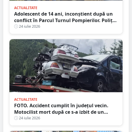
ACTUALITATE
Adolescent de 14 ani, inconștient după un
conflict în Parcul Turnul Pompierilor. Poliția
a deschis dosar penal
24 iulie 2026
ACTUALITATE
FOTO. Accident cumplit în județul vecin.
Motocilist mort după ce s-a izbit de un
copac și un microbuz
24 iulie 2026