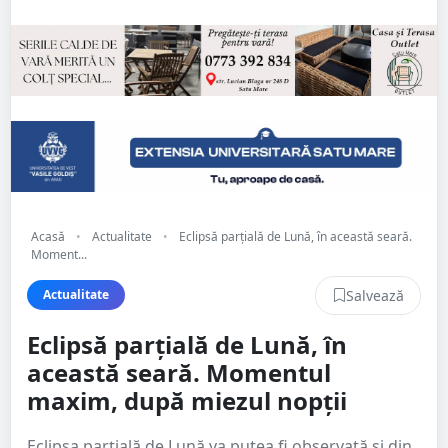
Acasă
•
Actualitate
•
Eclipsă parțială de Lună, în această seară.
Moment...
Salvează
Actualitate
Eclipsă parțială de Lună, în
această seară. Momentul
maxim, după miezul nopții
Eclipsa parțială de Lună va putea fi observată și din