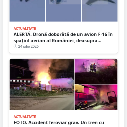
ACTUALITATE
ALERTĂ. Dronă doborâtă de un avion F-16 în
spațiul aerian al României, deasupra
județului Buzău
24 iulie 2026
ACTUALITATE
FOTO. Accident feroviar grav. Un tren cu