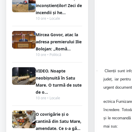
inconștienților! Zeci de
incendii și he...
10 ore • Locale
Mircea Govor, atac la
adresa premierului Ilie
Bolojan: „Româ...
10 ore • Politică
VIDEO. Noapte
·
Clienții sunt in
neobișnuită în Satu
județ, iar pentr
Mare. O turmă de sute
urgent documen
de o...
10 ore • Locale
ectrica Furnizar
încredere. Toto
O covrigărie și o
și le recomandă 
cantină din Satu Mare,
mai sus:
amendate. Ce s-a gă...