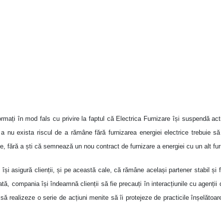
formați
în mod fals cu privire la faptul că Electrica Furnizare își suspendă act
u a nu exista riscul de a rămâne fără furnizarea energiei electrice trebuie 
te,
fără a ști c
ă
semnează un nou contract de furnizare a energiei cu un alt fur
e
își asigură clienții, și pe această cale, că rămâne același partener stabil și 
dată, compania
își îndeamnă clienții să fie precauți în interacțiunile cu agenții
să realizeze o serie de acțiuni menite să îi protejeze de practicile înșelătoar