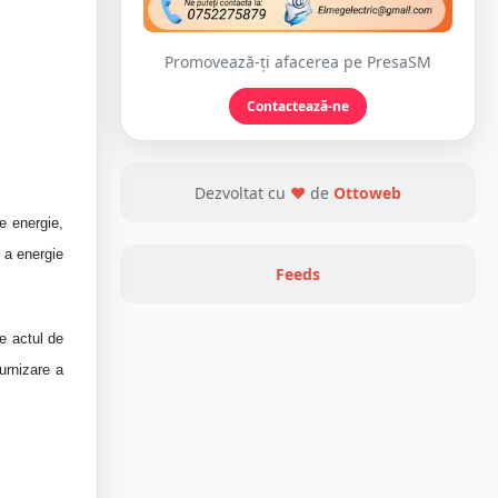
Promovează-ți afacerea pe PresaSM
Contactează-ne
Dezvoltat cu
❤
de
Ottoweb
de energie,
 a energie
Feeds
te actul de
rnizare a