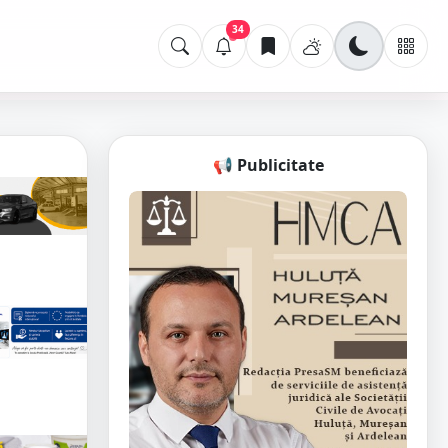
34
📢 Publicitate