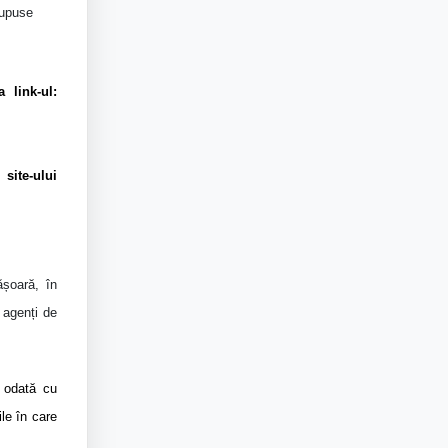
supuse
 link-ul:
site-ului
ășoară, în
 agenți de
, odată cu
ile în care