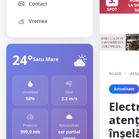
Contact
Vremea
24°
Satu Mare
Acasă
•
Actu
Actualitate
Umiditate
Vânt
58%
2.2 m/s
Elect
atenț
Presiune
Nebulozitate
înșel
999.9 mb
cer partial
noros