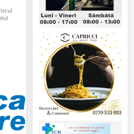
riscul
elul