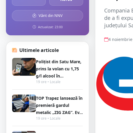
Compania Ele
Vânt din NNV
de a fi expu
județului S
Actualizat: 23:00
4 noiembrie
Ultimele articole
Polițist din Satu Mare,
prins la volan cu 1,75
g/l alcool în...
19 ore • Locale
TOP Trapez lansează în
premieră gardul
metalic „ZIG ZAG”. Ev...
19 ore • Locale