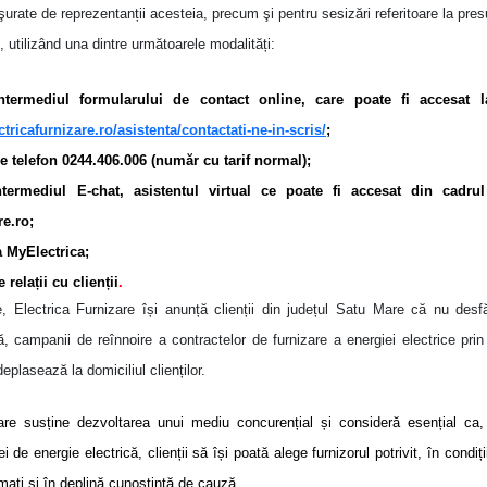
ăşurate de reprezentanții acesteia, precum şi pentru sesizări referitoare la pre
i, utilizând una dintre următoarele modalități:
ntermediul formularului de contact online, care poate fi accesat la
tricafurnizare.ro/asistenta/contactati-ne-in-scris/
;
e telefon 0244.406.006 (număr cu tarif normal);
ntermediul E-chat, asistentul virtual ce poate fi accesat din cadrul 
re.ro;
a MyElectrica;
 relații cu clienții
.
, Electrica Furnizare își anunță clienții din județul Satu Mare că nu desf
, campanii de reînnoire a contractelor de furnizare a energiei electrice prin
eplasează la domiciliul clienților.
zare susține dezvoltarea unui mediu concurențial și consideră esențial ca
ei de energie electrică, clienții să își poată alege furnizorul potrivit, în condiți
mați și în deplină cunoștință de cauză.