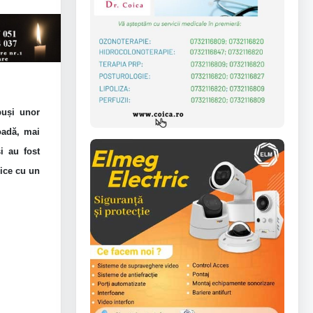
puși unor
oadă, mai
i au fost
rice cu un