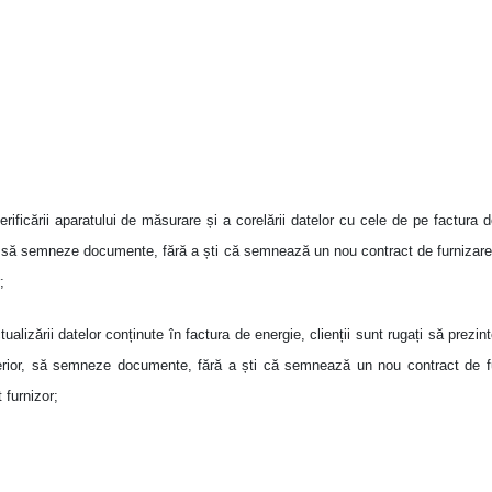
erificării aparatului de măsurare și a corelării datelor cu cele de pe factura 
și să semneze documente, fără a ști c
ă
semnează un nou contract de furnizare
;
ualizării datelor conținute în factura de energie, clienții sunt rugați să prezin
lterior, să semneze documente, fără a ști c
ă
semnează un nou contract de fu
t furnizor
;