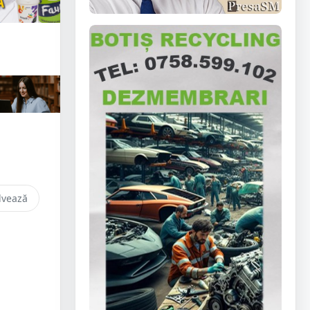
lvează