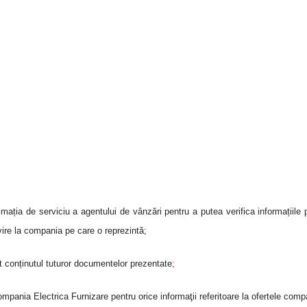
timația de serviciu a agentului de vânzări pentru a putea verifica informațiile
vire la compania pe care o reprezintă;
t conținutul tuturor documentelor prezentate
;
pania Electrica Furnizare pentru orice informaţii referitoare la ofertele compa