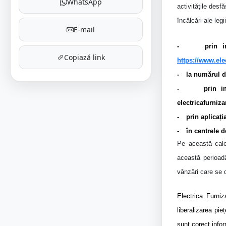
WhatsApp
activităţile desf
încălcări ale legi
E-mail
-
prin i
Copiază link
https://www.elec
-
la numărul d
-
prin i
electricafurniza
-
prin aplicați
-
în centrele de
Pe această cale
această perioadă
vânzări care se d
Electrica Furni
liberalizarea pieț
sunt corect infor