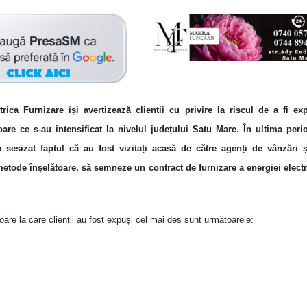
ica Furnizare își avertizează clienții cu privire la riscul de a fi ex
toare ce s-au intensificat la nivelul județului Satu Mare.
În ultima peri
u sesizat faptul că au fost vizitați acasă de către agenți de vânzări ș
metode înșelătoare, să semneze un contract de furnizare a energiei elect
are la care clienții au fost expuși cel mai des sunt următoarele: