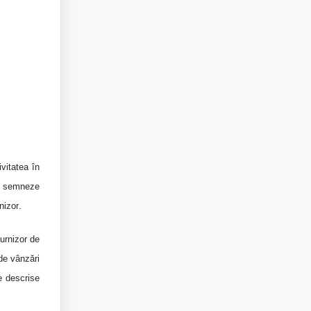
ivitatea în
să semneze
nizor
.
furnizor de
 de vânzări
e descrise