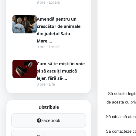
9 ore • Locale
Amendă pentru un
crescător de animale
din județul Satu
Mare....
9 ore • Locale
Cum să te miști în voie
și să asculți muzică
lejer, fără să-...
0 ore • Life
·
Să solicite legi
de acesta cu pri
Distribuie
·
Să citească aten
Facebook
·
Să contacteze com