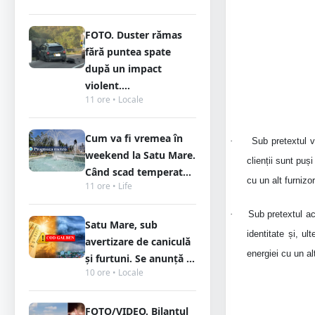
FOTO. Duster rămas
fără puntea spate
după un impact
violent....
11 ore • Locale
Cum va fi vremea în
·
Sub pretextul v
weekend la Satu Mare.
clienții sunt pu
Când scad temperat...
cu un alt furnizor
11 ore • Life
·
Sub pretextul act
Satu Mare, sub
identitate și, u
avertizare de caniculă
energiei cu un al
și furtuni. Se anunță ...
10 ore • Locale
FOTO/VIDEO. Bilanțul