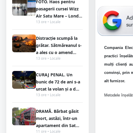
FOTO. Haos pentru
pasagerii cursei Wizz
Air Satu Mare – Lond...
13 ore • Locale
Distracție scumpă la
grătar. Sătmăreanul s-
Compania Electr
a ales cu o amend...
practici înșelă
13 ore • Locale
mulți clienți a
convinși, prin 
CURAJ PENAL. Un
alt furnizor.
bunic de 72 de ani s-a
urcat la volan și a d...
13 ore • Locale
Metodele înșelăto
DRAMĂ. Bărbat găsit
mort, astăzi, într-un
apartament din Sat...
11 ore • Locale