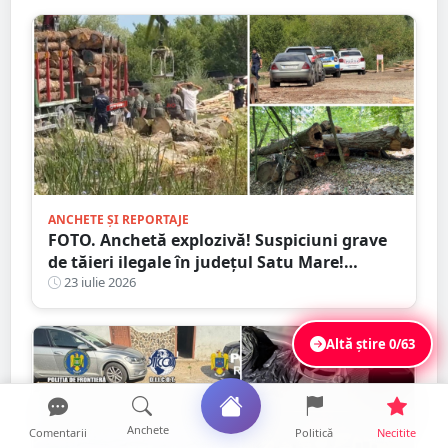
ANCHETE ȘI REPORTAJE
FOTO. Anchetă explozivă! Suspiciuni grave
de tăieri ilegale în județul Satu Mare!
Procurorii și polițiștii verifică folosirea unor
23 iulie 2026
marcaje false
Altă știre
0/63
Anchete
Comentarii
Politică
Necitite