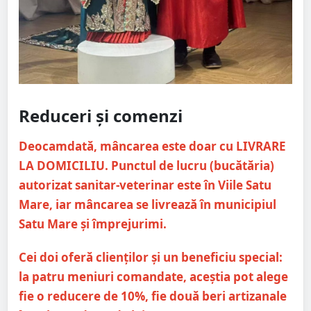
Reduceri și comenzi
Deocamdată, mâncarea este doar cu LIVRARE
LA DOMICILIU. Punctul de lucru (bucătăria)
autorizat sanitar-veterinar este în Viile Satu
Mare, iar mâncarea se livrează în municipiul
Satu Mare și împrejurimi.
Cei doi oferă clienților și un beneficiu special:
la patru meniuri comandate, aceștia pot alege
fie o reducere de 10%, fie două beri artizanale