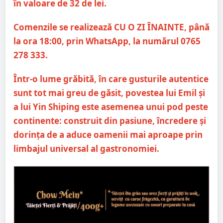
în valoare de 32 de lei.
Comenzile se realizează CU O ZI ÎNAINTE, până
la ora 18:00, prin WhatsApp, la numărul 0765
278 333.
Într-o lume grăbită, în care gusturile autentice
sunt tot mai greu de găsit, povestea lui Emil și
a lui Yin Shiping este asemenea unui pod peste
continente: construit din pasiune, încredere și
dorința de a aduce oamenii mai aproape prin
limbajul universal al gastronomiei.