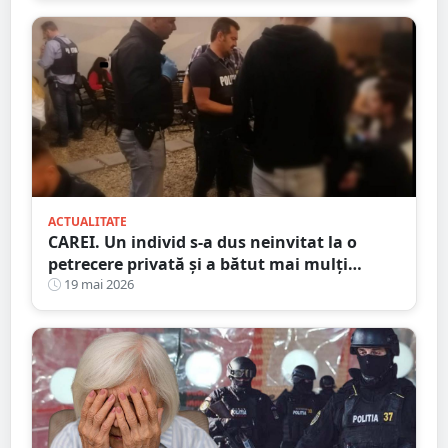
ACTUALITATE
CAREI. Un individ s-a dus neinvitat la o
petrecere privată și a bătut mai mulți
tineri, pe bandă rulantă
19 mai 2026