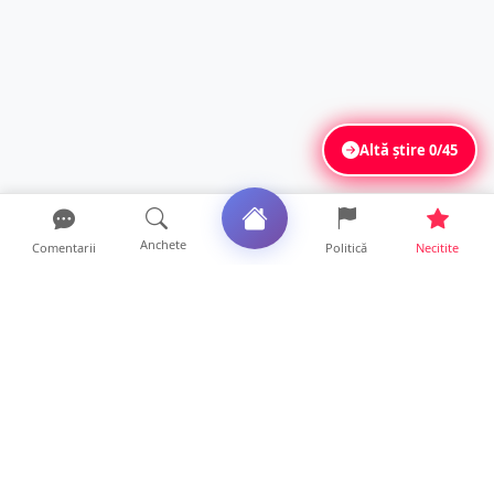
Altă știre
0/45
Anchete
Comentarii
Politică
Necitite
Ultimele articole
Se extinde unul dintre cele mai cunoscute
lanțuri locale din...
12 ore • Locale
VIDEO. Echipajul unei ambulanțe aflate în