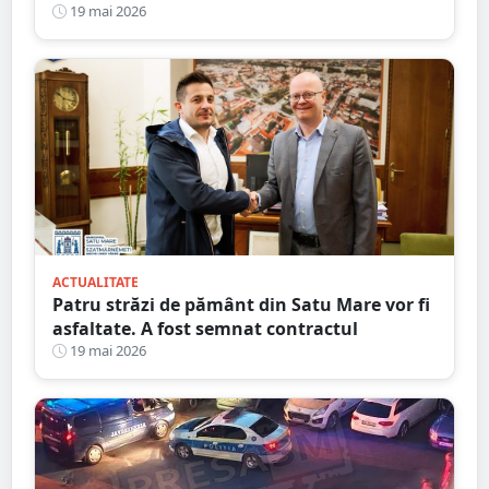
fondurile pentru masa caldă și ajutoarele
19 mai 2026
sociale
ACTUALITATE
Patru străzi de pământ din Satu Mare vor fi
asfaltate. A fost semnat contractul
19 mai 2026