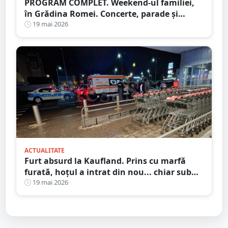
PROGRAM COMPLET. Weekend-ul familiei,
în Grădina Romei. Concerte, parade și
concursuri pentru copii
19 mai 2026
ACTUALITATE
Furt absurd la Kaufland. Prins cu marfă
furată, hoțul a intrat din nou... chiar sub
ochii paznicilor
19 mai 2026