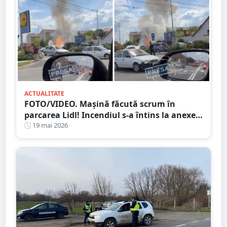
ACTUALITATE
FOTO/VIDEO. Mașină făcută scrum în
parcarea Lidl! Incendiul s-a întins la anexele
din jur
19 mai 2026