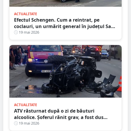
ACTUALITATE
Efectul Schengen. Cum a reintrat, pe
coclauri, un urmărit general în județul Satu
Mare
19 mai 2026
ACTUALITATE
ATV răsturnat după o zi de băuturi
alcoolice. Șoferul rănit grav, a fost dus
inconștient la spital
19 mai 2026