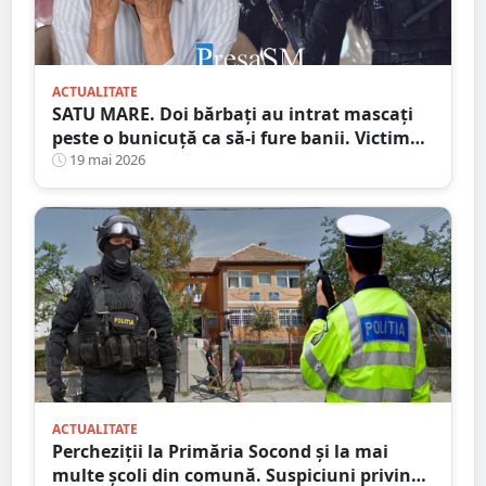
ACTUALITATE
SATU MARE. Doi bărbați au intrat mascați
peste o bunicuță ca să-i fure banii. Victima
i-a pus pe fugă!
19 mai 2026
ACTUALITATE
Percheziții la Primăria Socond și la mai
multe școli din comună. Suspiciuni privind