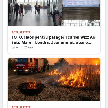
ACTUALITATE
FOTO. Haos pentru pasagerii cursei Wizz Air
Satu Mare – Londra. Zbor anulat, apoi o
nouă întârziere. Fără explicații clare
acum 23 ore
ACTUALITATE