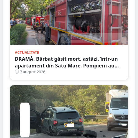
ACTUALITATE
DRAMĂ. Bărbat găsit mort, astăzi, într-un
apartament din Satu Mare. Pompierii au
spart ușa
7 august 2026