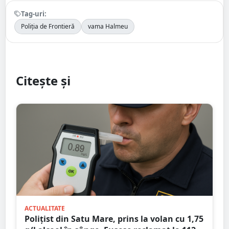
Tag-uri:
Poliția de Frontieră
vama Halmeu
Citește și
ACTUALITATE
Polițist din Satu Mare, prins la volan cu 1,75