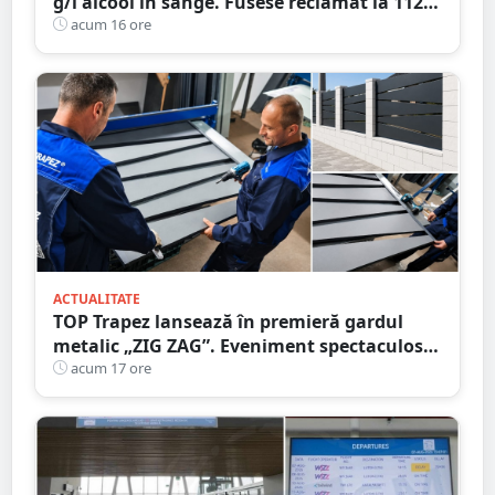
g/l alcool în sânge. Fusese reclamat la 112
că circula pe contrasens
acum 16 ore
ACTUALITATE
TOP Trapez lansează în premieră gardul
metalic „ZIG ZAG”. Eveniment spectaculos
în Grădina Romei
acum 17 ore