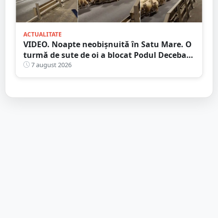
ACTUALITATE
VIDEO. Noapte neobișnuită în Satu Mare. O
turmă de sute de oi a blocat Podul Decebal.
Gest de apreciat al ciobanului
7 august 2026