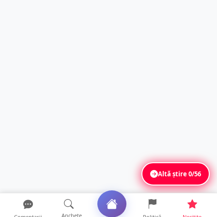
Altă știre
0/56
Anchete
Comentarii
Politică
Necitite