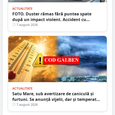
ACTUALITATE
FOTO. Duster rămas fără puntea spate
după un impact violent. Accident cu
implicarea unei mașini din Satu Mare
7 august 2026
ACTUALITATE
Satu Mare, sub avertizare de caniculă și
furtuni. Se anunță vijelii, dar și temperaturi
ridicate. Avertizarea ANM
7 august 2026