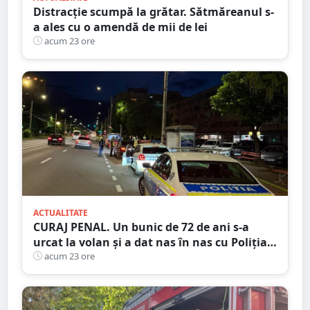
Distracție scumpă la grătar. Sătmăreanul s-
a ales cu o amendă de mii de lei
acum 23 ore
ACTUALITATE
CURAJ PENAL. Un bunic de 72 de ani s-a
urcat la volan și a dat nas în nas cu Poliția
Satu Mare
acum 23 ore