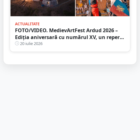
ACTUALITATE
FOTO/VIDEO. MedievArtFest Ardud 2026 –
Ediția aniversară cu numărul XV, un reper
al vieții culturale din județul Satu Mare
20 iulie 2026