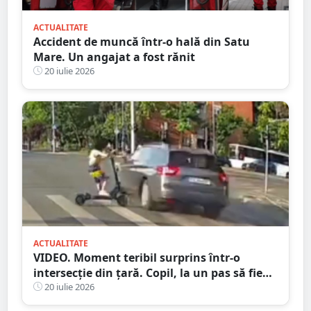
ACTUALITATE
Accident de muncă într-o hală din Satu
Mare. Un angajat a fost rănit
20 iulie 2026
ACTUALITATE
VIDEO. Moment teribil surprins într-o
intersecție din țară. Copil, la un pas să fie
spulberat de mașină
20 iulie 2026