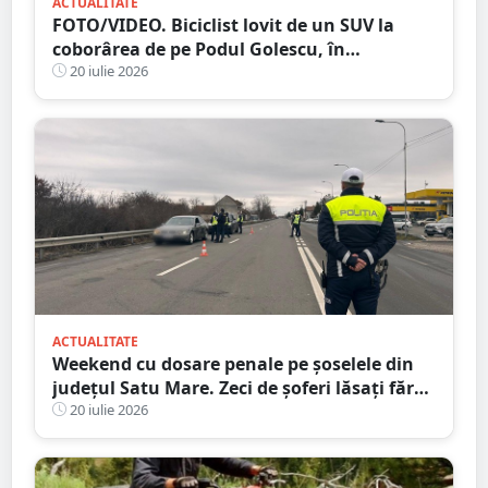
ACTUALITATE
FOTO/VIDEO. Biciclist lovit de un SUV la
coborârea de pe Podul Golescu, în
municipiul Satu Mare. Șoferul: ”Pur și
20 iulie 2026
simplu nu l-am văzut”
ACTUALITATE
Weekend cu dosare penale pe șoselele din
județul Satu Mare. Zeci de șoferi lăsați fără
permise
20 iulie 2026