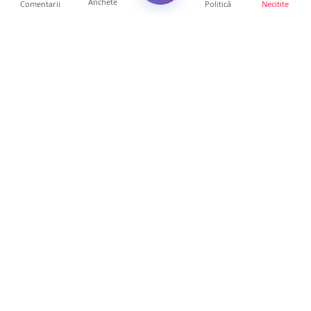
Anchete
Comentarii
Politică
Necitite
Ultimele articole
Polițist din Satu Mare, prins la volan cu 1,75
g/l alcool în...
19 ore • Locale
TOP Trapez lansează în premieră gardul
metalic „ZIG ZAG”. Ev...
19 ore • Locale
FOTO. Haos pentru pasagerii cursei Wizz Air
Satu Mare – Lond...
13 ore • Locale
Distracție scumpă la grătar. Sătmăreanul s-a
ales cu o amend...