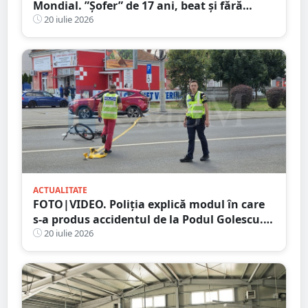
Mondial. ”Șofer” de 17 ani, beat și fără
permis! Un adolescent de 17 ani a murit,
20 iulie 2026
duba s-a răsturnat
ACTUALITATE
FOTO|VIDEO. Poliția explică modul în care
s-a produs accidentul de la Podul Golescu.
Biciclist lovit de o mașină
20 iulie 2026