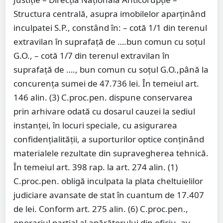
Structura centrală, asupra imobilelor aparţinând
inculpatei S.P., constând în: – cotă 1/1 din terenul
extravilan în suprafaţă de ….bun comun cu soţul
G.O., – cotă 1/7 din terenul extravilan în
suprafaţă de …., bun comun cu soţul G.O.,până la
concurenţa sumei de 47.736 lei. În temeiul art.
146 alin. (3) C.proc.pen. dispune conservarea
prin arhivare odată cu dosarul cauzei la sediul
instanţei, în locuri speciale, cu asigurarea
confidenţialităţii, a suporturilor optice conţinând
materialele rezultate din supravegherea tehnică.
În temeiul art. 398 rap. la art. 274 alin. (1)
C.proc.pen. obligă inculpata la plata cheltuielilor
judiciare avansate de stat în cuantum de 17.407
de lei. Conform art. 275 alin. (6) C.proc.pen.,
onorariul parţial al apărătorului din oficiu, av.