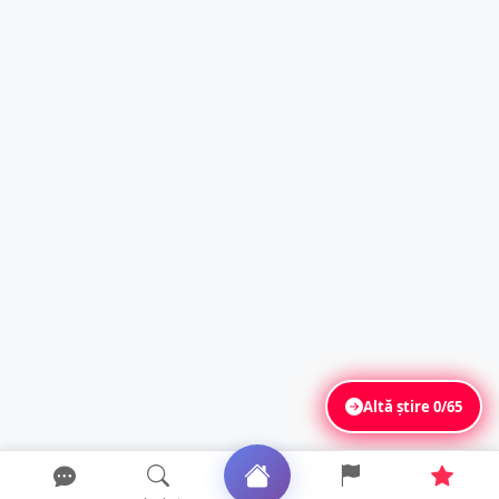
Altă știre
0/65