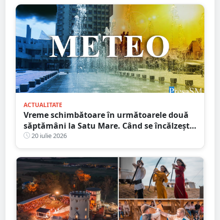
ACTUALITATE
Vreme schimbătoare în următoarele două
săptămâni la Satu Mare. Când se încălzește,
din nou, vremea
20 iulie 2026