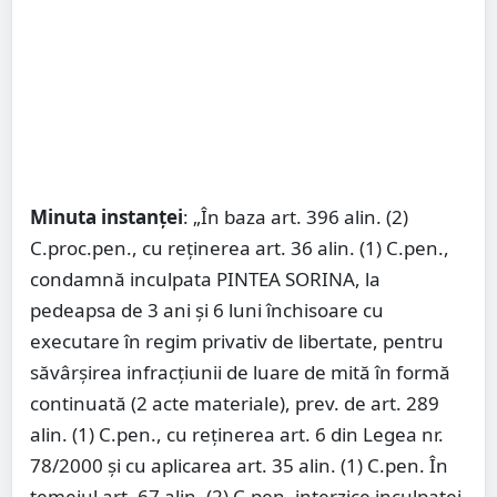
Minuta instanței
: „În baza art. 396 alin. (2)
C.proc.pen., cu reţinerea art. 36 alin. (1) C.pen.,
condamnă inculpata PINTEA SORINA, la
pedeapsa de 3 ani şi 6 luni închisoare cu
executare în regim privativ de libertate, pentru
săvârşirea infracţiunii de luare de mită în formă
continuată (2 acte materiale), prev. de art. 289
alin. (1) C.pen., cu reţinerea art. 6 din Legea nr.
78/2000 şi cu aplicarea art. 35 alin. (1) C.pen. În
temeiul art. 67 alin. (2) C.pen. interzice inculpatei,