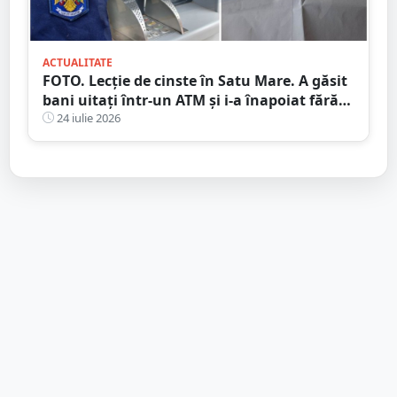
ACTUALITATE
FOTO. Lecție de cinste în Satu Mare. A găsit
bani uitați într-un ATM și i-a înapoiat fără
să stea pe gânduri
24 iulie 2026