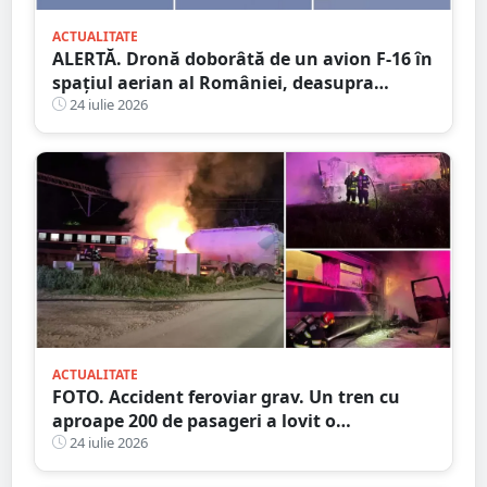
ACTUALITATE
ALERTĂ. Dronă doborâtă de un avion F-16 în
spațiul aerian al României, deasupra
județului Buzău
24 iulie 2026
ACTUALITATE
FOTO. Accident feroviar grav. Un tren cu
aproape 200 de pasageri a lovit o
autocisternă, care a luat foc
24 iulie 2026