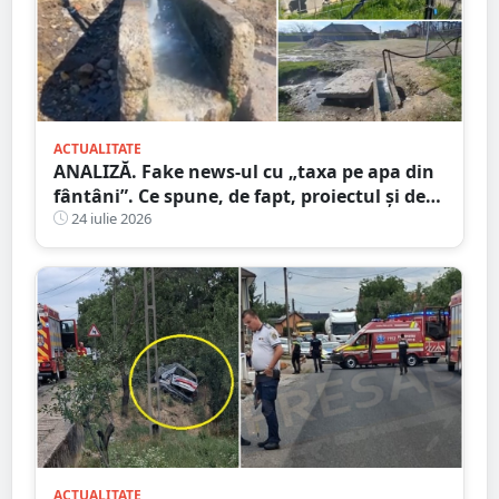
ACTUALITATE
ANALIZĂ. Fake news-ul cu „taxa pe apa din
fântâni”. Ce spune, de fapt, proiectul și de
unde a pornit dezinformarea
24 iulie 2026
ACTUALITATE