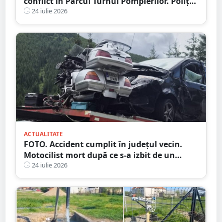
conflict în Parcul Turnul Pompierilor. Poliția
a deschis dosar penal
24 iulie 2026
ACTUALITATE
FOTO. Accident cumplit în județul vecin.
Motocilist mort după ce s-a izbit de un
copac și un microbuz
24 iulie 2026