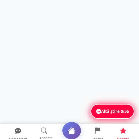
Altă știre
0/56
Anchete
Comentarii
Politică
Necitite