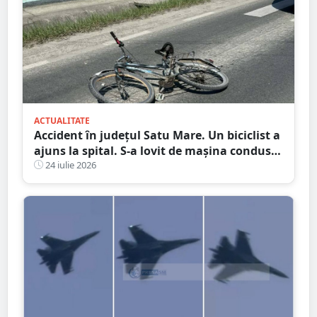
ACTUALITATE
Accident în județul Satu Mare. Un biciclist a
ajuns la spital. S-a lovit de mașina condusă
de un tânăr șofer
24 iulie 2026