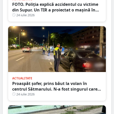
FOTO. Poliția explică accidentul cu victime
din Supur. Un TIR a proiectat o mașină în
șanț
24 iulie 2026
ACTUALITATE
Proaspăt șofer, prins băut la volan în
centrul Sătmarului. N-a fost singurul care a
călcat pe bec
24 iulie 2026