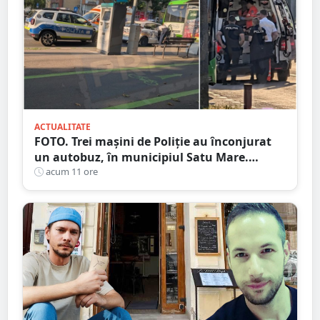
ACTUALITATE
FOTO. Trei mașini de Poliție au înconjurat
un autobuz, în municipiul Satu Mare.
Ambulanța, la fața locului
acum 11 ore