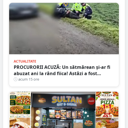
ACTUALITATE
PROCURORII ACUZĂ: Un sătmărean și-ar fi
abuzat ani la rând fiica! Astăzi a fost
arestat!
acum 15 ore