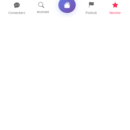
Anchete
Comentarii
Politică
Necitite
Ultimele articole
USR acuză: PSD face totul pentru ca
România să piardă miliar...
21 ore • Locale
Tot mai multe orașe reduc consumul de
energie electrică. Sat...
19 ore • Locale
ANCHETĂ | Directori de instituții din
subordinea Consiliului...
19 ore • Anchete