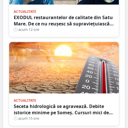
ACTUALITATE
EXODUL restaurantelor de calitate din Satu
Mare. De ce nu reușesc să supraviețuiască
localurile cu adevărat speciale?
acum 12 ore
ACTUALITATE
Seceta hidrologică se agravează. Debite
istorice minime pe Someș. Cursuri mici de
ape au secat
acum 15 ore