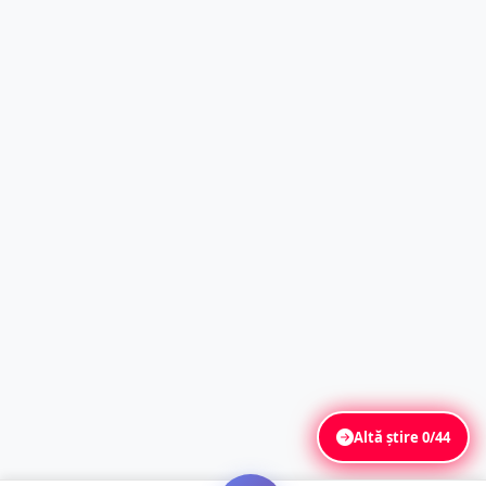
Altă știre
0/44