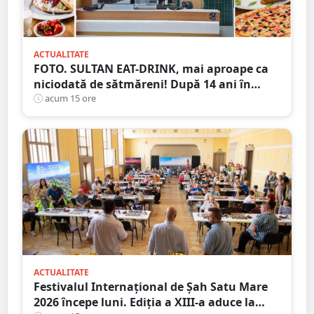
ACTUALITATE
FOTO. SULTAN EAT-DRINK, mai aproape ca
niciodată de sătmăreni! După 14 ani în
Micro 17, și-a deschis porțile în Shopping
acum 15 ore
City Satu Mare
ACTUALITATE
Festivalul Internațional de Șah Satu Mare
2026 începe luni. Ediția a XIII-a aduce la