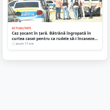
ACTUALITATE
Caz șocant în țară. Bătrână îngropată în
curtea casei pentru ca rudele să-i încaseze
pensia
acum 17 ore