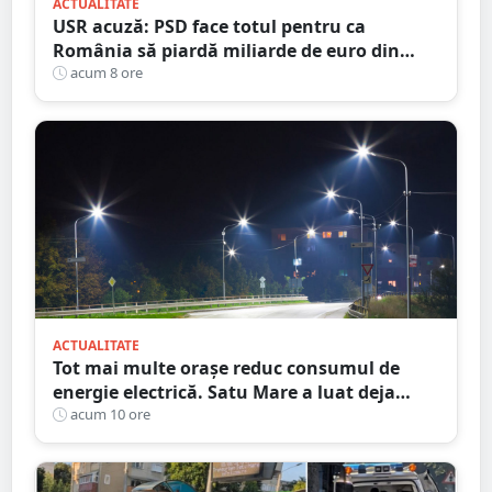
ACTUALITATE
USR acuză: PSD face totul pentru ca
România să piardă miliarde de euro din
PNRR
acum 8 ore
ACTUALITATE
Tot mai multe orașe reduc consumul de
energie electrică. Satu Mare a luat deja
măsuri. Cu ce soluții au venit ceilalți
acum 10 ore
primari