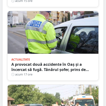
start peste 120 de participanți și șahiști din
acum 15 ore
șase țări.
ACTUALITATE
A provocat două accidente în Oaș și a
încercat să fugă. Tânărul șofer, prins de
polițiștii sătmăreni. Încălcări grave ale
acum 17 ore
Codului Rutier