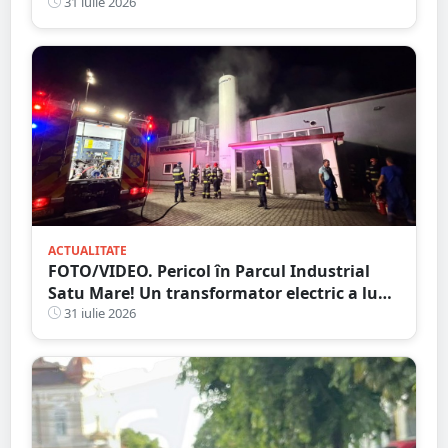
suspecte în conturile femeii condamnate
31 iulie 2026
ACTUALITATE
FOTO/VIDEO. Pericol în Parcul Industrial
Satu Mare! Un transformator electric a luat
foc, intervenție de amploare a pompierilor
31 iulie 2026