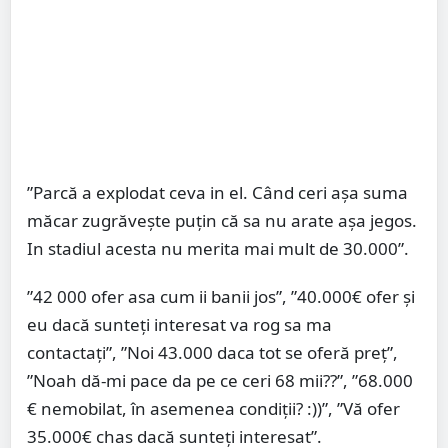
”Parcă a explodat ceva in el. Când ceri așa suma
măcar zugrăvește puțin că sa nu arate așa jegos.
In stadiul acesta nu merita mai mult de 30.000”.
”42 000 ofer asa cum ii banii jos”, ”40.000€ ofer și
eu dacă sunteți interesat va rog sa ma
contactați”, ”Noi 43.000 daca tot se oferă preț”,
”Noah dă-mi pace da pe ce ceri 68 mii??”, ”68.000
€ nemobilat, în asemenea condiții? :))”, ”Vă ofer
35.000€ chas dacă sunteți interesat”.