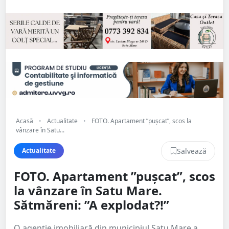
Acasă
•
Actualitate
•
FOTO. Apartament ”pușcat”, scos la
vânzare în Satu...
Salvează
Actualitate
FOTO. Apartament ”pușcat”, scos
la vânzare în Satu Mare.
Sătmăreni: ”A explodat?!”
O agenție imobiliară din municipiul Satu Mare a