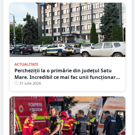
ACTUALITATE
Percheziții la o primărie din județul Satu
Mare. Incredibil ce mai fac unii funcționari
publici
31 iulie 2026