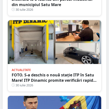
din municipiul Satu Mare
30 iulie 2026
ACTUALITATE
FOTO. S-a deschis o nouă stație ITP în Satu
Mare! ITP Dinamic promite verificări rapide
și servicii de calitate
30 iulie 2026