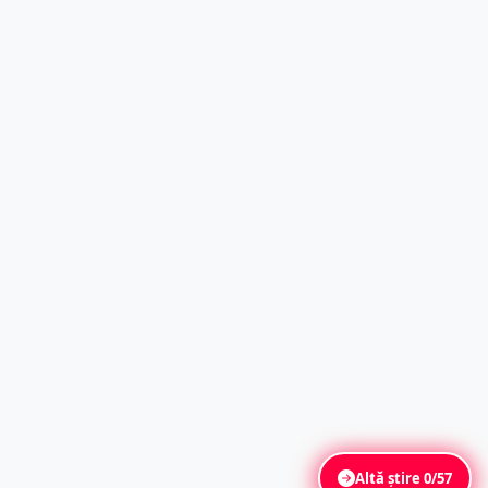
Altă știre
0/57