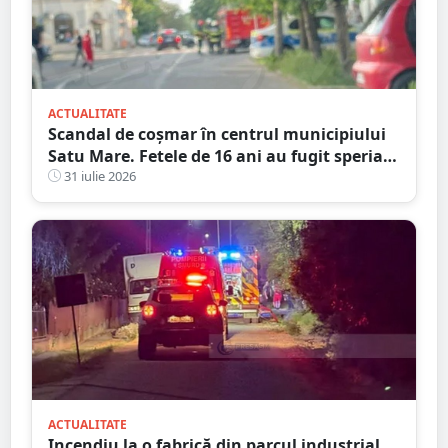
ACTUALITATE
Scandal de coșmar în centrul municipiului
Satu Mare. Fetele de 16 ani au fugit speriate
și au aruncat cu scaune din cauza câinilor
31 iulie 2026
și amenințărilor
ACTUALITATE
Incendiu la o fabrică din parcul industrial