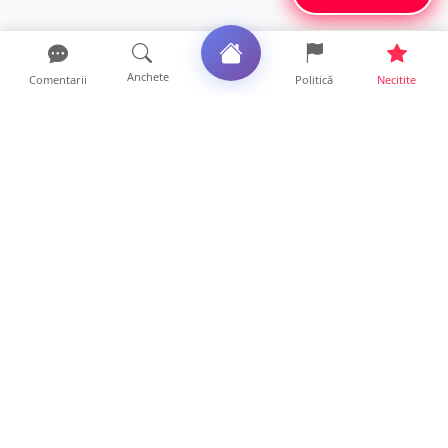
Anchete
Comentarii
Politică
Necitite
Ultimele articole
Profit pe seama neatenției șoferilor. Un site
din Ungaria vi...
14 ore • Life
Județul Satu Mare, codaș în regiune la
digitalizare. LISTA p...
14 ore • Locale
VIDEO. Soluție inedită împotriva arșiței. Ce
metodă de răcor...
13 ore • Life