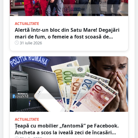
ACTUALITATE
Alertă într-un bloc din Satu Mare! Degajări
mari de fum, o femeie a fost scoasă de
Pompieri
31 iulie 2026
ACTUALITATE
Țeapă cu mobilier „fantomă” pe Facebook.
Ancheta a scos la iveală zeci de încasări