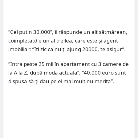
”Cel putin 30.000”, îi răspunde un alt sătmărean,
coimpletatd e un al treilea, care este și agent
imobiliar: ”Iti zic ca nu ți ajung 20000, te asigur”.
”Intra peste 25 mii în apartament cu 3 camere de
la A la Z, după moda actuala”, ”40.000 euro sunt
dispusa să-ți dau pe el mai mult nu merita”.