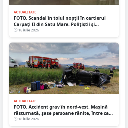
ACTUALITATE
FOTO. Scandal în toiul nopții în cartierul
Carpați II din Satu Mare. Polițiștii și
jandarmii au intervenit după un apel la 112
18 iulie 2026
ACTUALITATE
FOTO. Accident grav în nord-vest. Mașină
răsturnată, șase persoane rănite, între care
doi copii
18 iulie 2026