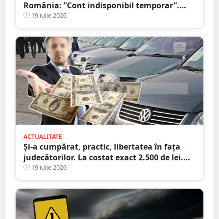
România: ”Cont indisponibil temporar”.
Probleme și în alte țări
19 iulie 2026
ACTUALITATE
Și-a cumpărat, practic, libertatea în fața
judecătorilor. La costat exact 2.500 de lei.
Victima a plătit cheltuielile de judecată
19 iulie 2026