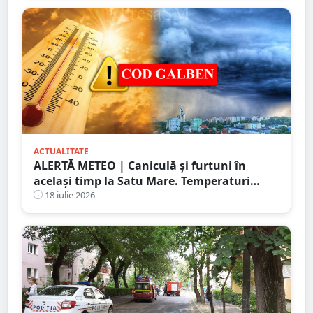
ACTUALITATE
ALERTĂ METEO | Caniculă și furtuni în
același timp la Satu Mare. Temperaturi
extreme și avertizări de vijelii și grindină
18 iulie 2026