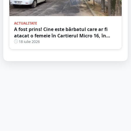
ACTUALITATE
A fost prins! Cine este bărbatul care ar fi
atacat o femeie în Cartierul Micro 16, în
plină zi, pe stradă
18 iulie 2026