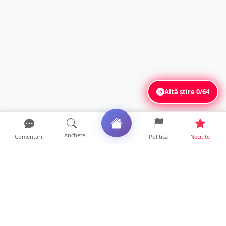
Altă știre
0/64
Anchete
Comentarii
Politică
Necitite
Ultimele articole
TOP Trapez lansează în premieră gardul
metalic „ZIG ZAG”. Ev...
19 ore • Locale