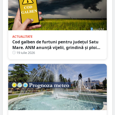
ACTUALITATE
Cod galben de furtuni pentru județul Satu
Mare. ANM anunță vijelii, grindină și ploi
torențiale
19 iulie 2026