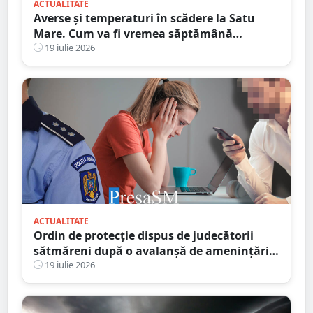
ACTUALITATE
Averse și temperaturi în scădere la Satu
Mare. Cum va fi vremea săptămână
următoare
19 iulie 2026
ACTUALITATE
Ordin de protecție dispus de judecătorii
sătmăreni după o avalanșă de amenințări
online. Răzbunarea unui fiu pe amanta
19 iulie 2026
tatălui infidel