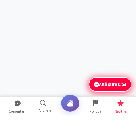
Altă știre
0/53
Anchete
Comentarii
Politică
Necitite
Ultimele articole