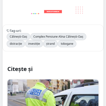
Tag-uri:
Călinești-Oaș
Complex Pensiune Alina Călinești-Oaș
distracție
investiție
ștrand
tobogane
Citește și