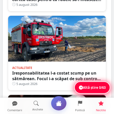
pensia
5 august 2026
ACTUALITATE
Iresponsabilitatea l-a costat scump pe un
sătmărean. Focul i-a scăpat de sub control.
La un pas să producă pagube majore
5 august 2026
Altă știre
0/63
Anchete
Comentarii
Politică
Necitite