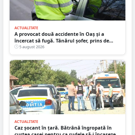
ACTUALITATE
A provocat două accidente în Oaș și a
încercat să fugă. Tânărul șofer, prins de
polițiștii sătmăreni. Încălcări grave ale
5 august 2026
Codului Rutier
ACTUALITATE
Caz șocant în țară. Bătrână îngropată în
curtea casei pentru ca rudele să-i încaseze