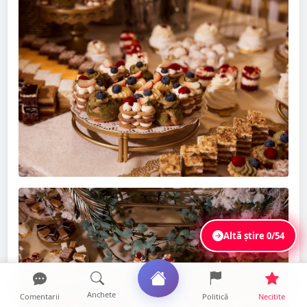
Altă știre
0/54
Anchete
Comentarii
Politică
Necitite