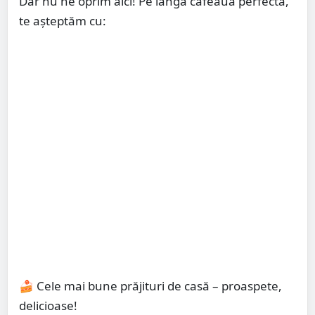
Dar nu ne oprim aici! Pe lângă cafeaua perfectă,
te așteptăm cu:
🍰 Cele mai bune prăjituri de casă – proaspete,
delicioase!